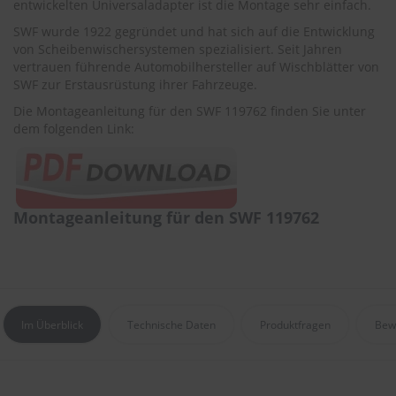
entwickelten Universaladapter ist die Montage sehr einfach.
r
e
SWF wurde 1922 gegründet und hat sich auf die Entwicklung
i
von Scheibenwischersystemen spezialisiert. Seit Jahren
n
vertrauen führende Automobilhersteller auf Wischblätter von
i
SWF zur Erstausrüstung ihrer Fahrzeuge.
g
u
Die Montageanleitung für den SWF 119762 finden Sie unter
n
dem folgenden Link:
g
K
u
n
Montageanleitung für den SWF 119762
s
t
s
t
o
f
f
Im Überblick
Technische Daten
Produktfragen
Bew
p
f
l
e
g