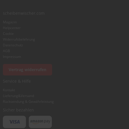
scheibenwischer.com
Bewertung
Magazin
Helpcenter
Cookie
Widerrufsbelehrung
Datenschutz
AGB
Foto hinzufügen
Impressum
Vertrag widerrufen
Ich würde dieses Produkt weiterempfehlen
Service & Hilfe
Kontakt
Lieferung&Versand
Bewertung abschicken
Rücksendung & Gewährleistung
Sicher bezahlen