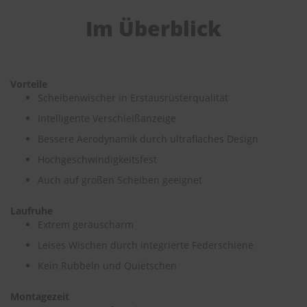
e
Im Überblick
P
o
l
s
Vorteile
t
e
Scheibenwischer in Erstausrüsterqualität
r
Intelligente Verschleißanzeige
-
&
Bessere Aerodynamik durch ultraflaches Design
I
n
Hochgeschwindigkeitsfest
n
Auch auf großen Scheiben geeignet
e
n
r
Laufruhe
e
Extrem geräuscharm
i
n
Leises Wischen durch integrierte Federschiene
i
Kein Rubbeln und Quietschen
g
u
n
Montagezeit
g