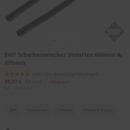
l
i
t
u
r
e
n
&
L
Zum
a
SWF Scheibenwischer VisioFlex 600mm &
Anfang
c
der
475mm
k
Bildergalerie
p
springen
f
Bewertung:
(141)
Ihre Bewertung hinzufügen
l
88
100
% of
39,37 €
43,74 €
10% gespart
e
g
inkl. 19% MwSt.
e
A
u
SWF
Frontwischer
2 Wischer
600mm & 475mm
t
o
w