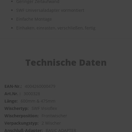
Geringer Zeitaufwand
SWF Universaladapter vormontiert
S
c
Einfache Montage
h
w
Einhaken, einrasten, verschließen, fertig
ä
m
m
e
T
ü
Technische Daten
c
h
e
r
B
4004260000479
ü
3000328
r
600mm & 475mm
s
t
SWF Visioflex
e
Frontwischer
n
2 Wischer
Accessoires
BASIC ADAPTER