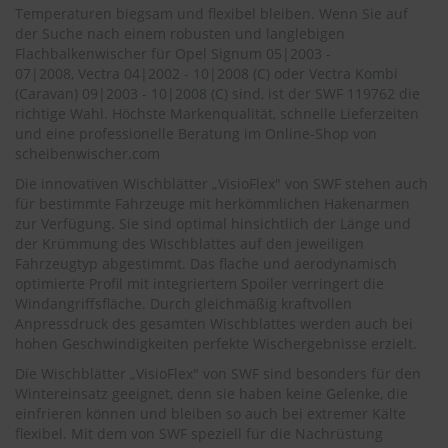
.
Temperaturen biegsam und flexibel bleiben. Wenn Sie auf
c
der Suche nach einem robusten und langlebigen
o
Flachbalkenwischer für
Opel Signum 05|2003 -
m
07|2008
,
Vectra 04|2002 - 10|2008 (C)
oder
Vectra Kombi
(Caravan) 09|2003 - 10|2008 (C)
sind, ist der SWF 119762 die
A
u
richtige Wahl. Höchste Markenqualität, schnelle Lieferzeiten
t
und eine professionelle Beratung im Online-Shop von
o
scheibenwischer.com
s
Die innovativen Wischblätter „VisioFlex" von SWF stehen auch
h
a
für bestimmte Fahrzeuge mit herkömmlichen Hakenarmen
m
zur Verfügung. Sie sind optimal hinsichtlich der Länge und
p
der Krümmung des Wischblattes auf den jeweiligen
o
Fahrzeugtyp abgestimmt. Das flache und aerodynamisch
o
optimierte Profil mit integriertem Spoiler verringert die
Windangriffsfläche. Durch gleichmäßig kraftvollen
S
Anpressdruck des gesamten Wischblattes werden auch bei
c
hohen Geschwindigkeiten perfekte Wischergebnisse erzielt.
h
e
Die Wischblätter „VisioFlex" von SWF sind besonders für den
i
Wintereinsatz geeignet, denn sie haben keine Gelenke, die
b
einfrieren können und bleiben so auch bei extremer Kälte
e
flexibel. Mit dem von SWF speziell für die Nachrüstung
n