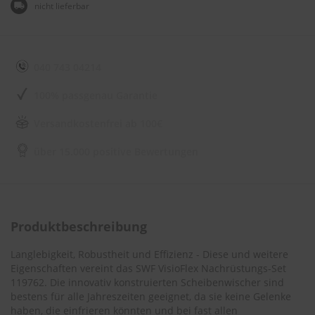
e
nicht lieferbar
l
l
n
e
s
040 743 04214
s
v
100% passgenau Garantie
o
n
Versandkostenfrei ab 100€
s
c
über 15.000 positive Bewertungen
h
e
i
b
e
n
Produktbeschreibung
w
i
s
Langlebigkeit, Robustheit und Effizienz - Diese und weitere
c
Eigenschaften vereint das SWF VisioFlex Nachrüstungs-Set
h
119762. Die innovativ konstruierten Scheibenwischer sind
e
bestens für alle Jahreszeiten geeignet, da sie keine Gelenke
r
haben, die einfrieren könnten und bei fast allen