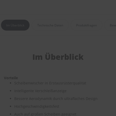
r
e
i
n
i
Im Überblick
Technische Daten
Produktfragen
Bew
g
u
n
g
K
Im Überblick
u
n
s
t
s
t
Vorteile
o
Scheibenwischer in Erstausrüsterqualität
f
Intelligente Verschleißanzeige
f
p
Bessere Aerodynamik durch ultraflaches Design
f
l
Hochgeschwindigkeitsfest
e
Auch auf großen Scheiben geeignet
g