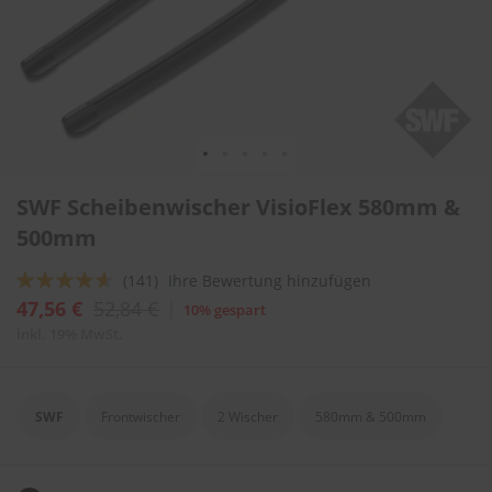
l
i
t
u
r
e
n
&
L
Zum
a
SWF Scheibenwischer VisioFlex 580mm &
Anfang
c
der
500mm
k
Bildergalerie
p
springen
f
Bewertung:
(141)
Ihre Bewertung hinzufügen
l
88
100
% of
47,56 €
52,84 €
10% gespart
e
g
inkl. 19% MwSt.
e
A
u
SWF
Frontwischer
2 Wischer
580mm & 500mm
t
o
w