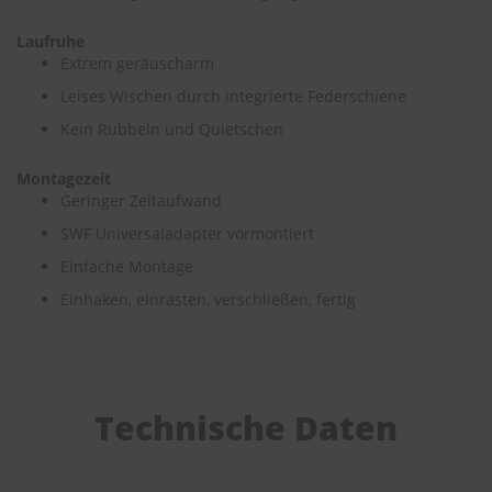
e
Laufruhe
P
Extrem geräuscharm
o
l
Leises Wischen durch integrierte Federschiene
s
Kein Rubbeln und Quietschen
t
e
r
Montagezeit
-
Geringer Zeitaufwand
&
SWF Universaladapter vormontiert
I
n
Einfache Montage
n
e
Einhaken, einrasten, verschließen, fertig
n
r
e
i
n
i
Technische Daten
g
u
n
g