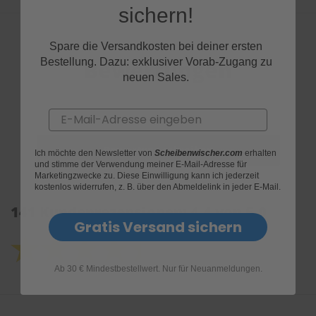
sichern!
Spare die Versandkosten bei deiner ersten
Bestellung. Dazu: exklusiver Vorab-Zugang zu
Bewertungen
neuen Sales.
Email
Ich möchte den Newsletter von
Scheibenwischer.com
erhalten
und stimme der Verwendung meiner E-Mail-Adresse für
Marketingzwecke zu. Diese Einwilligung kann ich jederzeit
kostenlos widerrufen, z. B. über den Abmeldelink in jeder E-Mail.
141 Kundenrezensionen: 4.4 von 5.0
Gratis Versand sichern
Ab 30 € Mindestbestellwert. Nur für Neuanmeldungen.