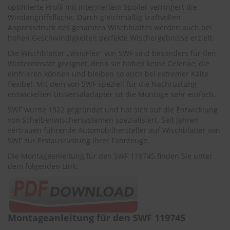
.
optimierte Profil mit integriertem Spoiler verringert die
c
Windangriffsfläche. Durch gleichmäßig kraftvollen
o
Anpressdruck des gesamten Wischblattes werden auch bei
m
hohen Geschwindigkeiten perfekte Wischergebnisse erzielt.
A
Die Wischblätter „VisioFlex" von SWF sind besonders für den
u
Wintereinsatz geeignet, denn sie haben keine Gelenke, die
t
einfrieren können und bleiben so auch bei extremer Kälte
o
flexibel. Mit dem von SWF speziell für die Nachrüstung
s
entwickelten Universaladapter ist die Montage sehr einfach.
h
a
SWF wurde 1922 gegründet und hat sich auf die Entwicklung
m
von Scheibenwischersystemen spezialisiert. Seit Jahren
p
vertrauen führende Automobilhersteller auf Wischblätter von
o
SWF zur Erstausrüstung ihrer Fahrzeuge.
o
Die Montageanleitung für den SWF 119745 finden Sie unter
S
dem folgenden Link:
c
h
e
i
b
e
Montageanleitung für den SWF 119745
n