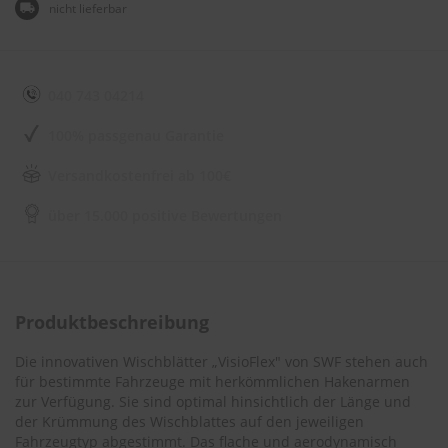
e
nicht lieferbar
l
l
n
e
s
040 743 04214
s
v
100% passgenau Garantie
o
n
Versandkostenfrei ab 100€
s
c
über 15.000 positive Bewertungen
h
e
i
b
e
n
Produktbeschreibung
w
i
s
Die innovativen Wischblätter „VisioFlex" von SWF stehen auch
c
für bestimmte Fahrzeuge mit herkömmlichen Hakenarmen
h
zur Verfügung. Sie sind optimal hinsichtlich der Länge und
e
der Krümmung des Wischblattes auf den jeweiligen
r
Fahrzeugtyp abgestimmt. Das flache und aerodynamisch