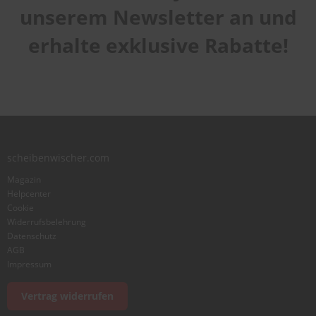
Qualität
star
stars
stars
stars
stars
unserem Newsletter an und
1
2
3
4
5
Laufruhe
star
stars
stars
stars
stars
erhalte exklusive Rabatte!
1
2
3
4
5
star
stars
stars
stars
stars
Benutzername
Zusammenfassung
scheibenwischer.com
Bewertung
Magazin
Helpcenter
Cookie
Widerrufsbelehrung
Datenschutz
AGB
Foto hinzufügen
Impressum
Vertrag widerrufen
Ich würde dieses Produkt weiterempfehlen