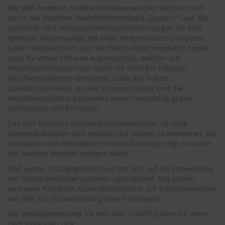
.
Die SWF Premium Standardscheibenwischer zeichnen sich
c
durch die moderne Zweistofftechnologie „Duotec+" aus. Die
o
Synthetik- und Naturgummikomponenten sorgen für eine
m
optimale Wischqualität bei allen Temperaturen und einen
A
hohen Wischkomfort. Der am Wischerblatt montierte Spoiler
u
sorgt für einen höheren Anpressdruck, welcher die
t
Wischeigenschaften und damit die Sicht bei höheren
o
Geschwindigkeiten verbessert. Dank des hohen
s
Qualitätsstandards aus der Erstausrüstung sind die
h
Metallbestandteile besonders widerstandsfähig gegen
a
Verformung und Korrosion.
m
p
Das SWF Premium Standardscheibenwischer ist dank
o
Universal-Adapter sehr einfach und schnell zu montieren. Die
o
innovative und intelligente Verschleißanzeige zeigt an, wann
der nächste Wechsel erfolgen sollte.
S
c
SWF wurde 1922 gegründet und hat sich auf die Entwicklung
h
von Scheibenwischersystemen spezialisiert. Seit Jahren
e
vertrauen führende Automobilhersteller auf Scheibenwischer
i
von SWF zur Erstausrüstung ihrer Fahrzeuge.
b
e
Die Montageanleitung für den SWF 116607 finden Sie unter
n
dem folgenden Link: