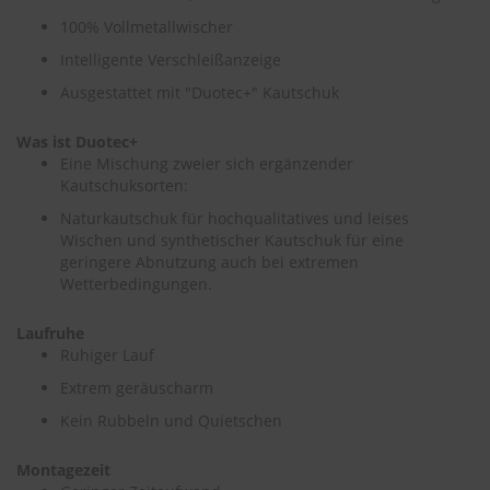
e
100% Vollmetallwischer
P
Intelligente Verschleißanzeige
o
Ausgestattet mit "Duotec+" Kautschuk
l
s
t
Was ist Duotec+
e
Eine Mischung zweier sich ergänzender
r
Kautschuksorten:
-
&
Naturkautschuk für hochqualitatives und leises
I
Wischen und synthetischer Kautschuk für eine
n
geringere Abnutzung auch bei extremen
n
Wetterbedingungen.
e
n
r
Laufruhe
e
Ruhiger Lauf
i
Extrem geräuscharm
n
i
Kein Rubbeln und Quietschen
g
u
n
Montagezeit
g