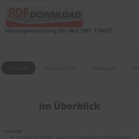
r
e
i
n
i
Montageanleitung für den SWF 116607
g
u
n
g
K
u
Im Überblick
Technische Daten
Produktfragen
Bew
n
s
t
s
t
o
Im Überblick
f
f
p
f
l
Vorteile
e
Großes Sortiment, auch für besondere Anforderungen
g