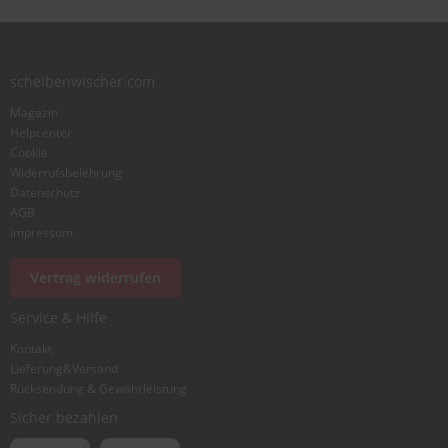
Zusammenfassung
scheibenwischer.com
Bewertung
Magazin
Helpcenter
Cookie
Widerrufsbelehrung
Datenschutz
AGB
Foto hinzufügen
Impressum
Vertrag widerrufen
Ich würde dieses Produkt weiterempfehlen
Service & Hilfe
Kontakt
Lieferung&Versand
Bewertung abschicken
Rücksendung & Gewährleistung
Sicher bezahlen