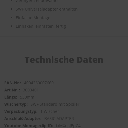
Geringer Zeitaufwand
SWF Universaladapter enthalten
S
c
Einfache Montage
h
w
Einhaken, einrasten, fertig
ä
m
m
e
T
Technische Daten
ü
c
h
e
r
B
4004260007669
ü
3000401
r
530mm
s
t
SWF Standard mit Spoiler
e
1 Wischer
n
BASIC ADAPTER
Accessoires
ixMXqsJEpC4