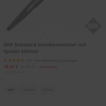
l
i
t
u
r
e
n
&
L
Zum
a
SWF Standard Scheibenwischer mit
Anfang
c
der
Spoiler 530mm
k
Bildergalerie
p
springen
f
Bewertung:
(59)
Ihre Bewertung hinzufügen
l
92
100
% of
18,32 €
20,35 €
10% gespart
e
g
inkl. 19% MwSt.
e
A
u
SWF
1 Wischer
530mm
t
o
w