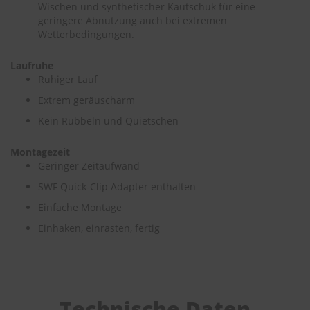
Wischen und synthetischer Kautschuk für eine
e
geringere Abnutzung auch bei extremen
Wetterbedingungen.
P
o
l
Laufruhe
s
Ruhiger Lauf
t
e
Extrem geräuscharm
r
Kein Rubbeln und Quietschen
-
&
I
Montagezeit
n
Geringer Zeitaufwand
n
e
SWF Quick-Clip Adapter enthalten
n
Einfache Montage
r
e
Einhaken, einrasten, fertig
i
n
i
g
u
n
Technische Daten
g