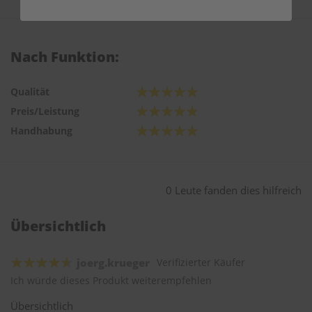
Nach Funktion:
Qualität
Preis/Leistung
Handhabung
0 Leute fanden dies hilfreich
Übersichtlich
joerg.krueger
Verifizierter Käufer
Ich würde dieses Produkt weiterempfehlen
Übersichtlich