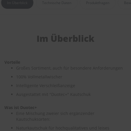
r
Im Überblick
Technische Daten
Produktfragen
Bew
e
i
n
i
g
u
Im Überblick
n
g
K
u
Vorteile
n
Großes Sortiment, auch für besondere Anforderungen
s
100% Vollmetallwischer
t
s
Intelligente Verschleißanzeige
t
o
Ausgestattet mit "Duotec+" Kautschuk
f
f
Was ist Duotec+
p
Eine Mischung zweier sich ergänzender
f
l
Kautschuksorten:
e
Naturkautschuk für hochqualitatives und leises
g