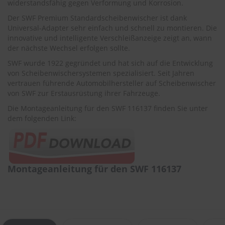
.
widerstandsfähig gegen Verformung und Korrosion.
c
Der SWF Premium Standardscheibenwischer ist dank
o
Universal-Adapter sehr einfach und schnell zu montieren. Die
m
innovative und intelligente Verschleißanzeige zeigt an, wann
A
der nächste Wechsel erfolgen sollte.
u
SWF wurde 1922 gegründet und hat sich auf die Entwicklung
t
von Scheibenwischersystemen spezialisiert. Seit Jahren
o
vertrauen führende Automobilhersteller auf Scheibenwischer
s
h
von SWF zur Erstausrüstung ihrer Fahrzeuge.
a
Die Montageanleitung für den SWF 116137 finden Sie unter
m
dem folgenden Link:
p
o
o
S
c
Montageanleitung für den SWF 116137
h
e
i
b
e
n