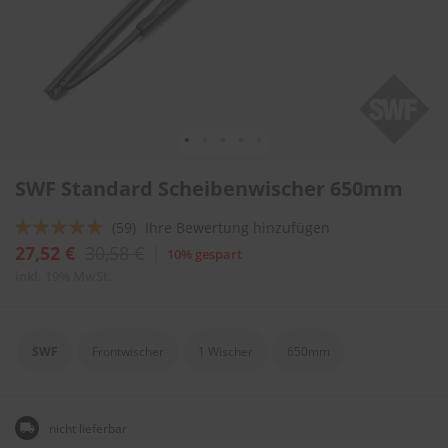
l
i
t
u
r
e
n
&
L
Zum
a
SWF Standard Scheibenwischer 650mm
Anfang
c
der
k
Bewertung:
(59)
Ihre Bewertung hinzufügen
Bildergalerie
p
springen
92
100
f
% of
27,52 €
30,58 €
10% gespart
l
inkl. 19% MwSt.
e
g
e
SWF
Frontwischer
1 Wischer
650mm
A
u
t
o
nicht lieferbar
w