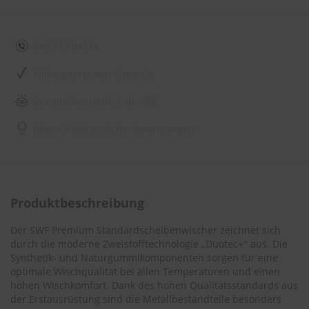
e
l
l
n
040 743 04214
e
s
100% passgenau Garantie
s
v
o
Versandkostenfrei ab 100€
n
s
über 15.000 positive Bewertungen
c
h
e
i
b
e
Produktbeschreibung
n
w
Der SWF Premium Standardscheibenwischer zeichnet sich
i
durch die moderne Zweistofftechnologie „Duotec+" aus. Die
s
Synthetik- und Naturgummikomponenten sorgen für eine
c
optimale Wischqualität bei allen Temperaturen und einen
h
hohen Wischkomfort. Dank des hohen Qualitätsstandards aus
e
r
der Erstausrüstung sind die Metallbestandteile besonders