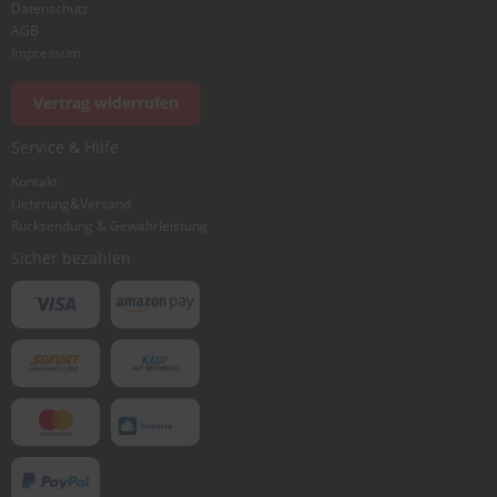
Datenschutz
AGB
Foto hinzufügen
Impressum
Vertrag widerrufen
Ich würde dieses Produkt weiterempfehlen
Service & Hilfe
Kontakt
Lieferung&Versand
Bewertung abschicken
Rücksendung & Gewährleistung
Sicher bezahlen