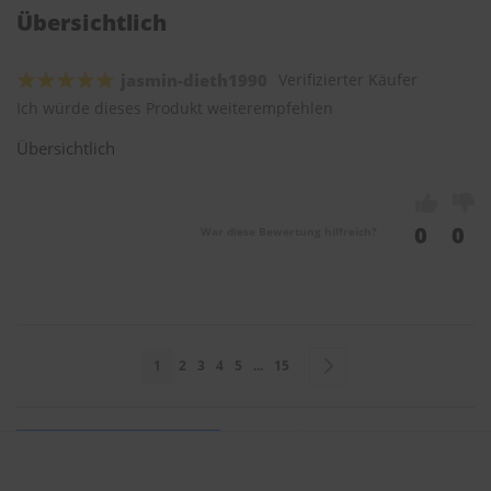
Übersichtlich
jasmin-dieth1990
Verifizierter Käufer
Ich würde dieses Produkt weiterempfehlen
Übersichtlich
0
0
War diese Bewertung hilfreich?
Seite
Sie lesen gerade Seite
Seite
Seite
Seite
Seite
Seite
Seite
Weiter
1
2
3
4
5
...
15