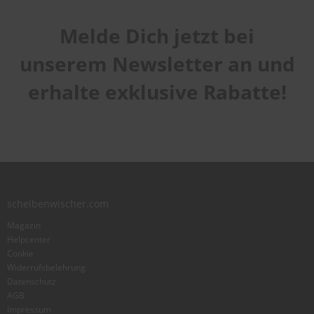
Melde Dich jetzt bei
Handhabung
1
2
3
4
5
Qualität
star
stars
stars
stars
stars
unserem Newsletter an und
1
2
3
4
5
Laufruhe
star
stars
stars
stars
stars
erhalte exklusive Rabatte!
1
2
3
4
5
star
stars
stars
stars
stars
Benutzername
Zusammenfassung
scheibenwischer.com
Bewertung
Magazin
Helpcenter
Cookie
Widerrufsbelehrung
Datenschutz
AGB
Foto hinzufügen
Impressum