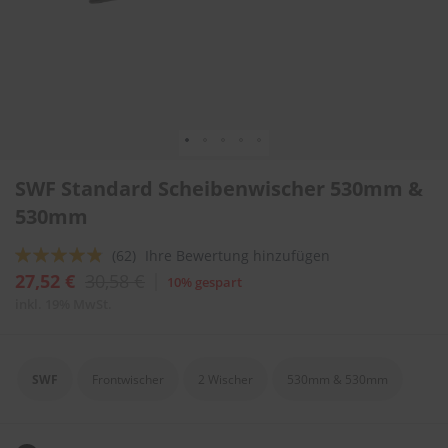
l
i
t
u
r
e
n
&
L
Zum
a
SWF Standard Scheibenwischer 530mm &
Anfang
c
der
530mm
k
Bildergalerie
p
springen
f
Bewertung:
(62)
Ihre Bewertung hinzufügen
l
92
100
% of
27,52 €
30,58 €
10% gespart
e
g
inkl. 19% MwSt.
e
A
u
SWF
Frontwischer
2 Wischer
530mm & 530mm
t
o
w