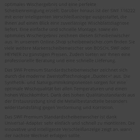
.
optimales Wischergebnis und eine perfekte
c
Scheibenreinigung erzielt. Darüber hinaus ist der SWF 116222
o
mit einer intelligenten Verschleißanzeige ausgestattet, die
m
Ihnen auf einen Blick eine zuverlässige Wischblattdiagnose
liefert. Eine einfache und schnelle Montage, sowie ein
A
u
optimales Wischergebnis zeichnen diesen Scheibenwischer
t
aus. In unserem Online-Shop
scheibenwischer.com
finden Sie
o
viele weitere Markenscheibenwischer von BOSCH, SWF oder
s
HEYNER zu günstigen Preisen. Zudem bieten wir Ihnen eine
h
professionelle Beratung und eine schnelle Lieferung.
a
m
Das SWF Premium Standardscheibenwischer zeichnet sich
p
durch die moderne Zweistofftechnologie „Duotec+" aus. Die
o
Synthetik- und Naturgummikomponenten sorgen für eine
o
optimale Wischqualität bei allen Temperaturen und einen
hohen Wischkomfort. Dank des hohen Qualitätsstandards aus
S
der Erstausrüstung sind die Metallbestandteile besonders
c
widerstandsfähig gegen Verformung und Korrosion.
h
e
Das SWF Premium Standardscheibenwischer ist dank
i
Universal-Adapter sehr einfach und schnell zu montieren. Die
b
innovative und intelligente Verschleißanzeige zeigt an, wann
e
der nächste Wechsel erfolgen sollte.
n