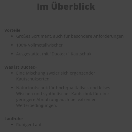
Im Überblick
e
P
o
l
Vorteile
s
Großes Sortiment, auch für besondere Anforderungen
t
e
100% Vollmetallwischer
r
-
Ausgestattet mit "Duotec+" Kautschuk
&
I
Was ist Duotec+
n
Eine Mischung zweier sich ergänzender
n
e
Kautschuksorten:
n
Naturkautschuk für hochqualitatives und leises
r
Wischen und synthetischer Kautschuk für eine
e
geringere Abnutzung auch bei extremen
i
n
Wetterbedingungen.
i
g
Laufruhe
u
Ruhiger Lauf
n
g