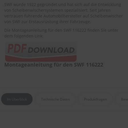
r
SWF wurde 1922 gegründet und hat sich auf die Entwicklung
e
von Scheibenwischersystemen spezialisiert. Seit Jahren
i
vertrauen führende Automobilhersteller auf Scheibenwischer
n
von SWF zur Erstausrüstung ihrer Fahrzeuge.
i
g
Die Montageanleitung für den SWF 116222 finden Sie unter
u
dem folgenden Link:
n
g
K
u
Montageanleitung für den SWF 116222
n
s
t
s
t
o
f
Im Überblick
Technische Daten
Produktfragen
Bew
f
p
f
l
e
g