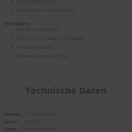
Extrem geräuscharm
Kein Rubbeln und Quietschen
S
c
h
Montagezeit
w
Geringer Zeitaufwand
ä
m
SWF Quick-Clip Adapter enthalten
m
Einfache Montage
e
T
Einhaken, einrasten, fertig
ü
c
h
e
r
B
Technische Daten
ü
r
s
t
e
3276421162222
n
3001716
Accessoires
530mm & 530mm