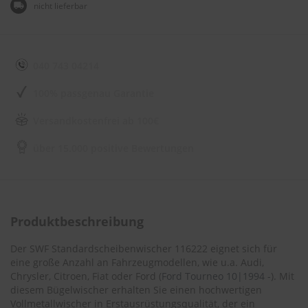
e
nicht lieferbar
l
l
n
e
s
040 743 04214
s
v
100% passgenau Garantie
o
n
Versandkostenfrei ab 100€
s
c
über 15.000 positive Bewertungen
h
e
i
b
e
n
Produktbeschreibung
w
i
s
Der SWF Standardscheibenwischer 116222 eignet sich für
c
eine große Anzahl an Fahrzeugmodellen, wie u.a. Audi,
h
Chrysler, Citroen, Fiat oder Ford (
Ford Tourneo 10|1994 -
). Mit
e
diesem Bügelwischer erhalten Sie einen hochwertigen
r
Vollmetallwischer in Erstausrüstungsqualität, der ein