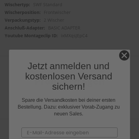
SWF Standard
Frontwischer
2 Wischer
BASIC ADAPTER
ixMXqsJEpC4
Jetzt anmelden und
kostenlosen Versand
Produktfragen
sichern!
Spare die Versandkosten bei deiner ersten
Bestellung. Dazu: exklusiver Vorab-Zugang zu
neuen Sales.
Email