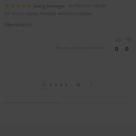
joerg.krueger
Verifizierter Käufer
Ich würde dieses Produkt weiterempfehlen
Übersichtlich
0
0
War diese Bewertung hilfreich?
Seite
Sie lesen gerade Seite
Seite
Seite
Seite
Seite
Seite
Seite
Weiter
1
2
3
4
5
...
16
Sie bewerten:
SWF Standard Scheibenwischer 530mm & 530mm