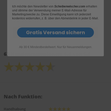
Bewertungen
Ich möchte den Newsletter von
Scheibenwischer.com
erhalten
und stimme der Verwendung meiner E-Mail-Adresse für
Marketingzwecke zu. Diese Einwilligung kann ich jederzeit
kostenlos widerrufen, z. B. über den Abmeldelink in jeder E-Mail.
Gratis Versand sichern
Ab 30 € Mindestbestellwert. Nur für Neuanmeldungen.
62 Kundenrezensionen: 4.6 von 5.0
Nach Funktion:
Handhabung