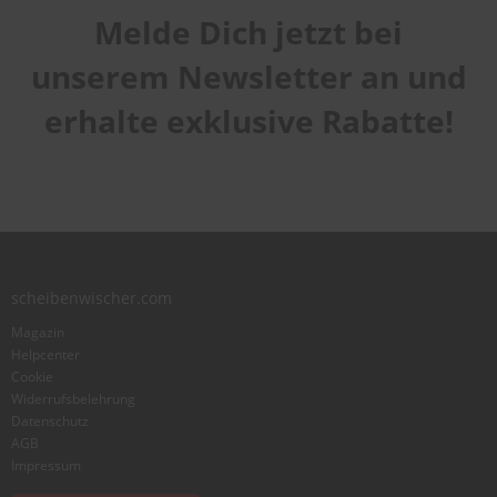
Melde Dich jetzt bei
Handhabung
1
2
3
4
5
Qualität
star
stars
stars
stars
stars
unserem Newsletter an und
1
2
3
4
5
Laufruhe
star
stars
stars
stars
stars
erhalte exklusive Rabatte!
1
2
3
4
5
star
stars
stars
stars
stars
Benutzername
Zusammenfassung
scheibenwischer.com
Bewertung
Magazin
Helpcenter
Cookie
Widerrufsbelehrung
Datenschutz
AGB
Foto hinzufügen
Impressum