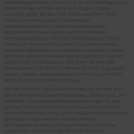
.
Standardbügelwischer, der sich u.a. für das Fahrzeugheck der
c
Marken Citroen und Mini (
MINI One|Cooper|Cooper
o
S|Cabrio
) eignet. Mit dem SWF Scheibenwischer 116506
m
erhalten Sie einen qualitativ hochwertigen
Standardbügelwischer in Erstausrüstungsqualität.
A
Ausgestattet ist dieser Scheibenwischer mit einem
u
Vollmetallbügelsystem. Den SWF Scheibenwischer 116506
t
können wir Ihnen empfehlen, wenn Sie einen modernen
o
s
Standardbügelwischer eines namhaften Herstellers suchen,
h
der Ihnen jederzeit eine klare Sicht ermöglicht. In unserem
a
Online-Shop
scheibenwischer.com
finden Sie eine tolle
m
Markenauswahl von BOSCH, SWF oder HEYNER zu günstigen
p
Preisen. Darüber hinaus bieten wir Ihnen eine persönliche
o
Beratung und eine schnelle Lieferung.
o
Der SWF Premium Standardscheibenwischer zeichnet sich
S
durch die moderne Zweistofftechnologie „Duotec+" aus. Die
c
Synthetik- und Naturgummikomponenten sorgen für eine
h
optimale Wischqualität bei allen Temperaturen und einen
e
hohen Wischkomfort. Durch gleichmäßigen Anpressdruck des
i
gesamten Scheibenwischers werden perfekte
b
Wischergebnisse erzielt und so eine klare Sicht auf den
e
rückwärtigen Verkehr ermöglicht. Dank des hohen
n