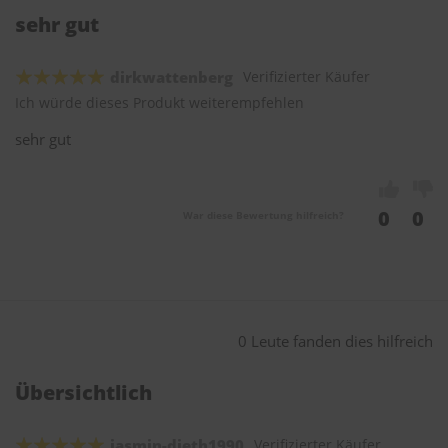
sehr gut
dirkwattenberg
Verifizierter Käufer
Ich würde dieses Produkt weiterempfehlen
sehr gut
0
0
War diese Bewertung hilfreich?
0 Leute fanden dies hilfreich
Übersichtlich
jasmin-dieth1990
Verifizierter Käufer