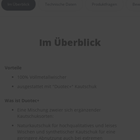
e
Im Überblick
Technische Daten
Produktfragen
Bew
P
o
l
s
t
Im Überblick
e
r
-
&
I
Vorteile
n
100% Vollmetallwischer
n
e
ausgestattet mit "Duotec+" Kautschuk
n
r
e
Was ist Duotec+
i
Eine Mischung zweier sich ergänzender
n
Kautschuksorten:
i
g
Naturkautschuk für hochqualitatives und leises
u
Wischen und synthetischer Kautschuk für eine
n
geringere Abnutzung auch bei extremen
g