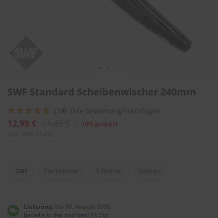
l
i
t
u
r
e
n
&
L
Zum
a
SWF Standard Scheibenwischer 240mm
Anfang
c
der
k
Bewertung:
(59)
Ihre Bewertung hinzufügen
Bildergalerie
p
springen
92
100
f
% of
12,99 €
14,43 €
10% gespart
l
inkl. 19% MwSt.
e
g
e
SWF
Heckwischer
1 Wischer
240mm
A
u
t
o
Lieferung:
bis 10. August 2026
w
bestelle in den nächsten 10 Std