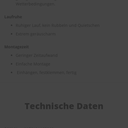
Wetterbedingungen.
S
c
Laufruhe
h
Ruhiger Lauf, kein Rubbeln und Quietschen
w
ä
Extrem geräuscharm
m
m
e
Montagezeit
T
Geringer Zeitaufwand
ü
c
Einfache Montage
h
e
Einhängen, festklemmen, fertig
r
B
ü
r
s
Technische Daten
t
e
n
Accessoires