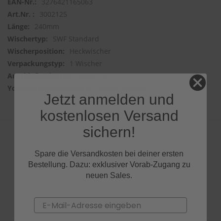
3276421165063
3002125
240mm
SWF Standard
Heckwischer
1 Wischer
DIRECT FIT
VMtE4Y1MOqc
Jetzt anmelden und
kostenlosen Versand
sichern!
Spare die Versandkosten bei deiner ersten
Produktfragen
Bestellung. Dazu: exklusiver Vorab-Zugang zu
neuen Sales.
Email