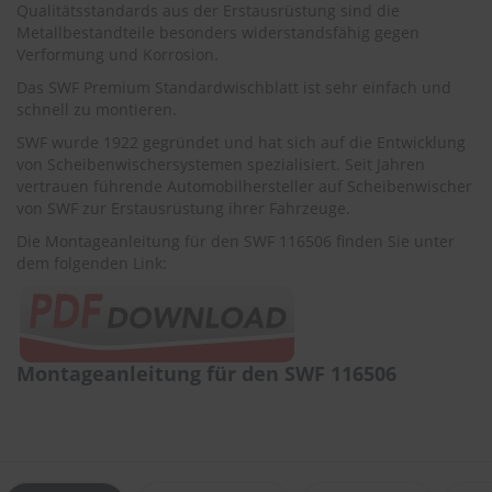
r
Qualitätsstandards aus der Erstausrüstung sind die
e
Metallbestandteile besonders widerstandsfähig gegen
i
Verformung und Korrosion.
n
Das SWF Premium Standardwischblatt ist sehr einfach und
i
g
schnell zu montieren.
u
SWF wurde 1922 gegründet und hat sich auf die Entwicklung
n
von Scheibenwischersystemen spezialisiert. Seit Jahren
g
vertrauen führende Automobilhersteller auf Scheibenwischer
von SWF zur Erstausrüstung ihrer Fahrzeuge.
K
u
Die Montageanleitung für den SWF 116506 finden Sie unter
n
dem folgenden Link:
s
t
s
t
o
f
Montageanleitung für den SWF 116506
f
p
f
l
e
g