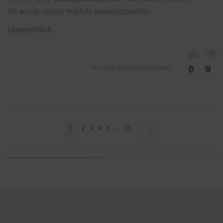
Ich würde dieses Produkt weiterempfehlen
Übersichtlich
0
0
War diese Bewertung hilfreich?
Seite
Sie lesen gerade Seite
Seite
Seite
Seite
Seite
Seite
Seite
Weiter
1
2
3
4
5
...
15
Sie bewerten:
SWF Standard Scheibenwischer 240mm