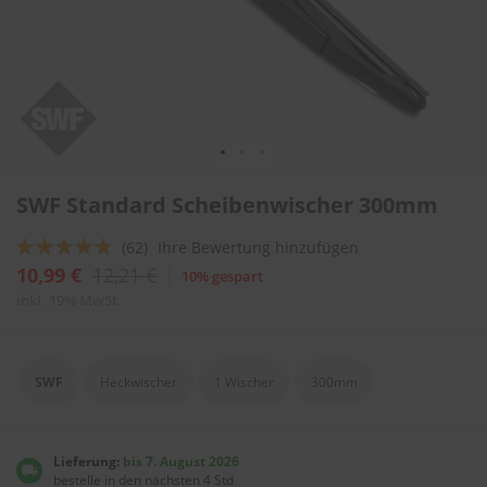
l
i
t
u
r
e
n
&
L
Zum
a
SWF Standard Scheibenwischer 300mm
Anfang
c
der
k
Bewertung:
(62)
Ihre Bewertung hinzufügen
Bildergalerie
p
springen
92
100
f
% of
10,99 €
12,21 €
10% gespart
l
inkl. 19% MwSt.
e
g
e
SWF
Heckwischer
1 Wischer
300mm
A
u
t
o
Lieferung:
bis 7. August 2026
w
bestelle in den nächsten 4 Std