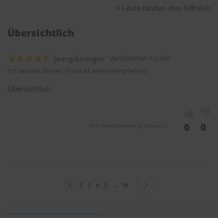
0 Leute fanden dies hilfreich
Übersichtlich
joerg.krueger
Verifizierter Käufer
Ich würde dieses Produkt weiterempfehlen
Übersichtlich
0
0
War diese Bewertung hilfreich?
Seite
Sie lesen gerade Seite
Seite
Seite
Seite
Seite
Seite
Seite
Weiter
1
2
3
4
5
...
16