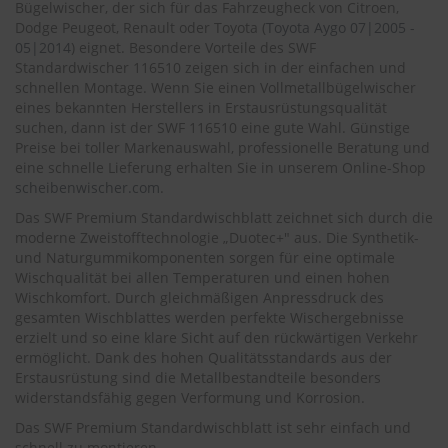
.
Bügelwischer, der sich für das Fahrzeugheck von Citroen,
c
Dodge Peugeot, Renault oder Toyota (
Toyota Aygo 07|2005 -
o
05|2014
) eignet. Besondere Vorteile des SWF
m
Standardwischer 116510 zeigen sich in der einfachen und
schnellen Montage. Wenn Sie einen Vollmetallbügelwischer
A
eines bekannten Herstellers in Erstausrüstungsqualität
u
suchen, dann ist der SWF 116510 eine gute Wahl. Günstige
t
Preise bei toller Markenauswahl, professionelle Beratung und
o
s
eine schnelle Lieferung erhalten Sie in unserem Online-Shop
h
scheibenwischer.com
.
a
Das SWF Premium Standardwischblatt zeichnet sich durch die
m
moderne Zweistofftechnologie „Duotec+" aus. Die Synthetik-
p
o
und Naturgummikomponenten sorgen für eine optimale
o
Wischqualität bei allen Temperaturen und einen hohen
Wischkomfort. Durch gleichmäßigen Anpressdruck des
S
gesamten Wischblattes werden perfekte Wischergebnisse
c
erzielt und so eine klare Sicht auf den rückwärtigen Verkehr
h
ermöglicht. Dank des hohen Qualitätsstandards aus der
e
Erstausrüstung sind die Metallbestandteile besonders
i
widerstandsfähig gegen Verformung und Korrosion.
b
e
Das SWF Premium Standardwischblatt ist sehr einfach und
n
schnell zu montieren.