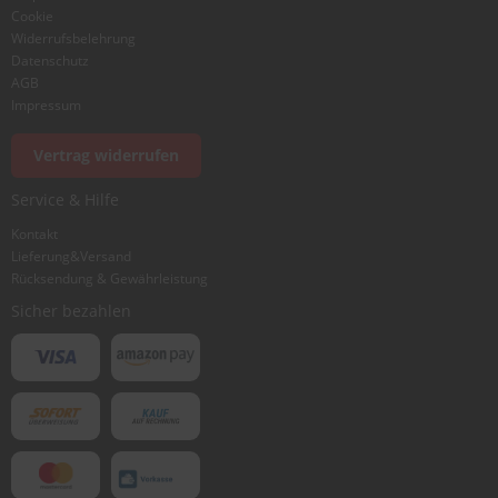
Cookie
Widerrufsbelehrung
Datenschutz
AGB
Foto hinzufügen
Impressum
Vertrag widerrufen
Ich würde dieses Produkt weiterempfehlen
Service & Hilfe
Kontakt
Lieferung&Versand
Bewertung abschicken
Rücksendung & Gewährleistung
Sicher bezahlen