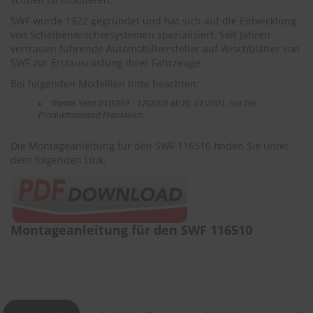
r
e
SWF wurde 1922 gegründet und hat sich auf die Entwicklung
i
von Scheibenwischersystemen spezialisiert. Seit Jahren
n
vertrauen führende Automobilhersteller auf Wischblätter von
i
SWF zur Erstausrüstung ihrer Fahrzeuge.
g
u
Bei folgenden Modelllen bitte beachten:
n
Toyota Yaris 01|1999 - 12|2005 ab Bj. 01|2001; nur bei
g
Produktionsland Frankreich
K
Die Montageanleitung für den SWF 116510 finden Sie unter
u
n
dem folgenden Link:
s
t
s
t
o
Montageanleitung für den SWF 116510
f
f
p
f
l
e
g