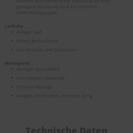
Wischen und synthetischer Kautschuk für eine
geringere Abnutzung auch bei extremen
S
Wetterbedingungen.
c
h
Laufruhe
w
Ruhiger Lauf
ä
m
Extrem geräuscharm
m
e
Kein Rubbeln und Quietschen
T
ü
Montagezeit
c
Geringer Zeitaufwand
h
e
Kein Adapter notwendig
r
B
Einfache Montage
ü
Anlegen, festdrücken, einrasten, fertig
r
s
t
e
n
Technische Daten
Accessoires