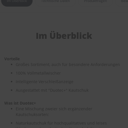
Im Überblick
Technische Daten
Produktfragen
Bew
e
P
o
l
s
Im Überblick
t
e
r
-
&
Vorteile
I
Großes Sortiment, auch für besondere Anforderungen
n
n
100% Vollmetallwischer
e
n
Intelligente Verschleißanzeige
r
Ausgestattet mit "Duotec+" Kautschuk
e
i
n
Was ist Duotec+
i
Eine Mischung zweier sich ergänzender
g
Kautschuksorten:
u
n
Naturkautschuk für hochqualitatives und leises
g