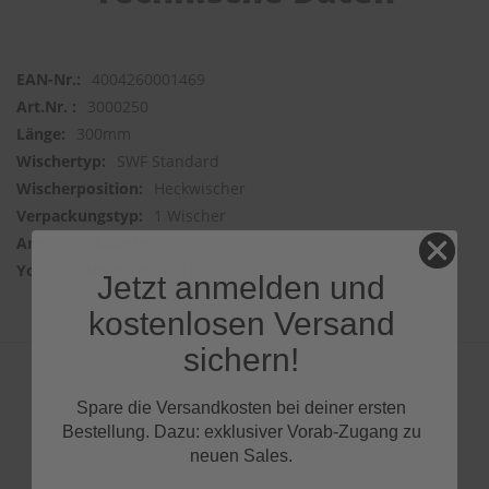
4004260001469
3000250
300mm
SWF Standard
Heckwischer
1 Wischer
DIRECT FIT
VMtE4Y1MOqc
Jetzt anmelden und
kostenlosen Versand
sichern!
Spare die Versandkosten bei deiner ersten
Produktfragen
Bestellung. Dazu: exklusiver Vorab-Zugang zu
neuen Sales.