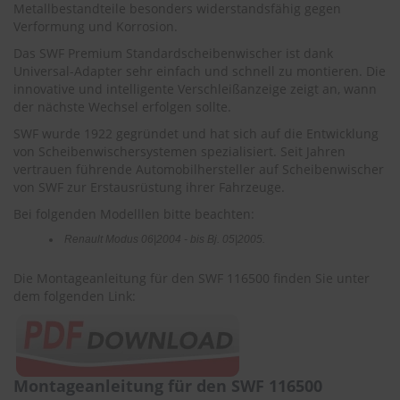
r
Metallbestandteile besonders widerstandsfähig gegen
e
Verformung und Korrosion.
i
Das SWF Premium Standardscheibenwischer ist dank
n
Universal-Adapter sehr einfach und schnell zu montieren. Die
i
g
innovative und intelligente Verschleißanzeige zeigt an, wann
u
der nächste Wechsel erfolgen sollte.
n
SWF wurde 1922 gegründet und hat sich auf die Entwicklung
g
von Scheibenwischersystemen spezialisiert. Seit Jahren
vertrauen führende Automobilhersteller auf Scheibenwischer
K
u
von SWF zur Erstausrüstung ihrer Fahrzeuge.
n
Bei folgenden Modelllen bitte beachten:
s
t
Renault Modus 06|2004 - bis Bj. 05|2005.
s
t
Die Montageanleitung für den SWF 116500 finden Sie unter
o
dem folgenden Link:
f
f
p
f
l
e
Montageanleitung für den SWF 116500
g