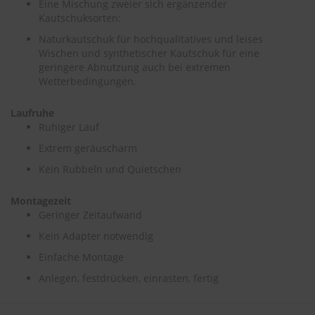
Eine Mischung zweier sich ergänzender
Kautschuksorten:
S
c
Naturkautschuk für hochqualitatives und leises
h
Wischen und synthetischer Kautschuk für eine
w
geringere Abnutzung auch bei extremen
ä
Wetterbedingungen.
m
m
Laufruhe
e
Ruhiger Lauf
T
ü
Extrem geräuscharm
c
h
Kein Rubbeln und Quietschen
e
r
Montagezeit
B
Geringer Zeitaufwand
ü
r
Kein Adapter notwendig
s
t
Einfache Montage
e
Anlegen, festdrücken, einrasten, fertig
n
Accessoires