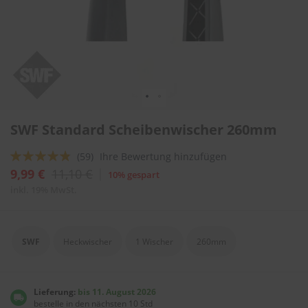
l
i
t
u
r
e
n
&
L
Zum
a
SWF Standard Scheibenwischer 260mm
Anfang
c
der
k
Bewertung:
(59)
Ihre Bewertung hinzufügen
Bildergalerie
p
springen
92
100
f
% of
9,99 €
11,10 €
10% gespart
l
inkl. 19% MwSt.
e
g
e
SWF
Heckwischer
1 Wischer
260mm
A
u
t
o
Lieferung:
bis 11. August 2026
w
bestelle in den nächsten 10 Std