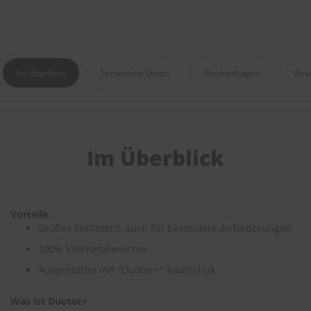
e
P
o
l
s
Im Überblick
Technische Daten
Produktfragen
Bew
t
e
r
-
&
I
Im Überblick
n
n
e
n
r
Vorteile
e
Großes Sortiment, auch für besondere Anforderungen
i
n
100% Vollmetallwischer
i
Ausgestattet mit "Duotec+" Kautschuk
g
u
n
Was ist Duotec+
g