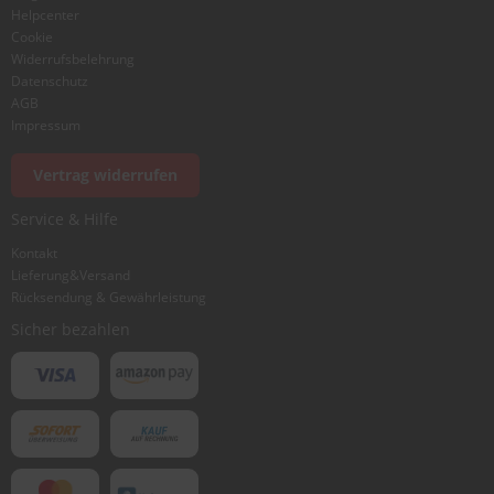
Helpcenter
Cookie
Widerrufsbelehrung
Datenschutz
AGB
Foto hinzufügen
Impressum
Vertrag widerrufen
Ich würde dieses Produkt weiterempfehlen
Service & Hilfe
Kontakt
Lieferung&Versand
Bewertung abschicken
Rücksendung & Gewährleistung
Sicher bezahlen