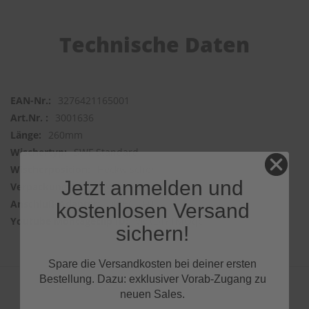
Technische Daten
3276421165001
3001636
260mm
SWF Standard
Heckwischer
Jetzt anmelden und
1 Wischer
DIRECT FIT
kostenlosen Versand
VMtE4Y1MOqc
sichern!
Spare die Versandkosten bei deiner ersten
Bestellung. Dazu: exklusiver Vorab-Zugang zu
neuen Sales.