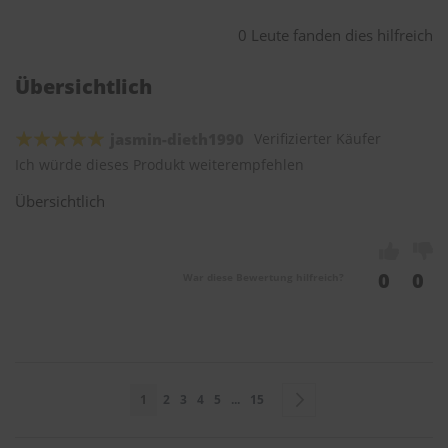
0 Leute fanden dies hilfreich
Übersichtlich
jasmin-dieth1990
Verifizierter Käufer
Ich würde dieses Produkt weiterempfehlen
Übersichtlich
0
0
War diese Bewertung hilfreich?
Seite
Sie lesen gerade Seite
Seite
Seite
Seite
Seite
Seite
Seite
Weiter
1
2
3
4
5
...
15