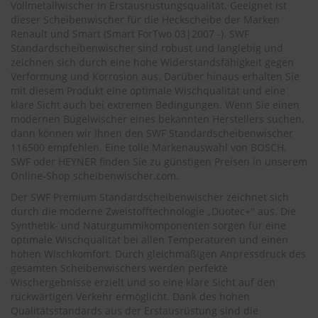
.
Vollmetallwischer in Erstausrüstungsqualität. Geeignet ist
c
dieser Scheibenwischer für die Heckscheibe der Marken
o
Renault und Smart (
Smart ForTwo 03|2007 -
). SWF
m
Standardscheibenwischer sind robust und langlebig und
zeichnen sich durch eine hohe Widerstandsfähigkeit gegen
A
Verformung und Korrosion aus. Darüber hinaus erhalten Sie
u
mit diesem Produkt eine optimale Wischqualität und eine
t
klare Sicht auch bei extremen Bedingungen. Wenn Sie einen
o
s
modernen Bügelwischer eines bekannten Herstellers suchen,
h
dann können wir Ihnen den SWF Standardscheibenwischer
a
116500 empfehlen. Eine tolle Markenauswahl von BOSCH,
m
SWF oder HEYNER finden Sie zu günstigen Preisen in unserem
p
Online-Shop
scheibenwischer.com
.
o
o
Der SWF Premium Standardscheibenwischer zeichnet sich
durch die moderne Zweistofftechnologie „Duotec+" aus. Die
S
Synthetik- und Naturgummikomponenten sorgen für eine
c
optimale Wischqualität bei allen Temperaturen und einen
h
hohen Wischkomfort. Durch gleichmäßigen Anpressdruck des
e
gesamten Scheibenwischers werden perfekte
i
Wischergebnisse erzielt und so eine klare Sicht auf den
b
rückwärtigen Verkehr ermöglicht. Dank des hohen
e
Qualitätsstandards aus der Erstausrüstung sind die
n