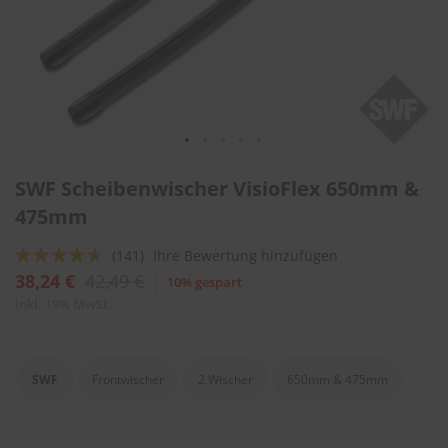
l
i
t
u
r
e
n
&
L
Zum
a
SWF Scheibenwischer VisioFlex 650mm &
Anfang
c
der
475mm
k
Bildergalerie
p
springen
f
Bewertung:
(141)
Ihre Bewertung hinzufügen
l
88
100
% of
38,24 €
42,49 €
10% gespart
e
g
inkl. 19% MwSt.
e
A
u
SWF
Frontwischer
2 Wischer
650mm & 475mm
t
o
w