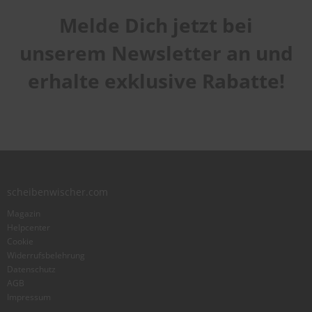
Melde Dich jetzt bei
Handhabung
1
2
3
4
5
Qualität
star
stars
stars
stars
stars
unserem Newsletter an und
1
2
3
4
5
Laufruhe
star
stars
stars
stars
stars
erhalte exklusive Rabatte!
1
2
3
4
5
star
stars
stars
stars
stars
Benutzername
Zusammenfassung
scheibenwischer.com
Bewertung
Magazin
Helpcenter
Cookie
Widerrufsbelehrung
Datenschutz
AGB
Foto hinzufügen
Impressum