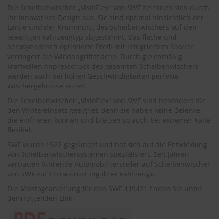
.
Die Scheibenwischer „VisioFlex" von SWF zeichnen sich durch
c
ihr innovatives Design aus. Sie sind optimal hinsichtlich der
o
Länge und der Krümmung des Scheibenwischers auf den
m
jeweiligen Fahrzeugtyp abgestimmt. Das flache und
A
aerodynamisch optimierte Profil mit integriertem Spoiler
u
verringert die Windangriffsfläche. Durch gleichmäßig
t
kraftvollen Anpressdruck des gesamten Scheibenwischers
o
werden auch bei hohen Geschwindigkeiten perfekte
s
Wischergebnisse erzielt.
h
a
Die Scheibenwischer „VisioFlex" von SWF sind besonders für
m
den Wintereinsatz geeignet, denn sie haben keine Gelenke,
p
die einfrieren können und bleiben so auch bei extremer Kälte
o
flexibel.
o
SWF wurde 1922 gegründet und hat sich auf die Entwicklung
S
von Scheibenwischersystemen spezialisiert. Seit Jahren
c
vertrauen führende Automobilhersteller auf Scheibenwischer
h
von SWF zur Erstausrüstung ihrer Fahrzeuge.
e
i
Die Montageanleitung für den SWF 119431 finden Sie unter
b
dem folgenden Link:
e
n