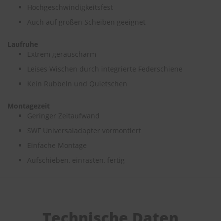
e
Hochgeschwindigkeitsfest
Auch auf großen Scheiben geeignet
P
o
l
Laufruhe
s
Extrem geräuscharm
t
Leises Wischen durch integrierte Federschiene
e
r
Kein Rubbeln und Quietschen
-
&
I
Montagezeit
n
Geringer Zeitaufwand
n
SWF Universaladapter vormontiert
e
n
Einfache Montage
r
e
Aufschieben, einrasten, fertig
i
n
i
g
u
n
Technische Daten
g