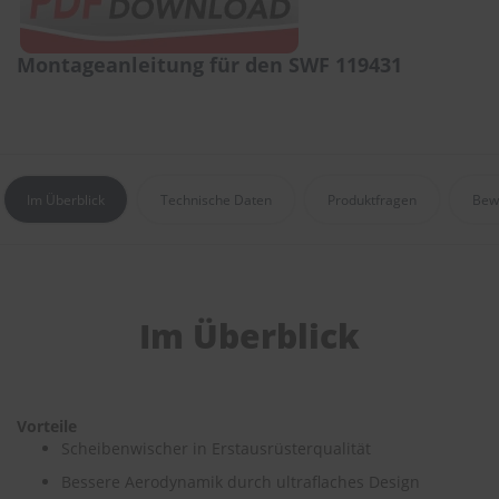
r
e
i
Montageanleitung für den SWF 119431
n
i
g
u
n
g
Im Überblick
Technische Daten
Produktfragen
Bew
K
u
n
s
t
s
Im Überblick
t
o
f
f
p
Vorteile
f
Scheibenwischer in Erstausrüsterqualität
l
e
Bessere Aerodynamik durch ultraflaches Design
g