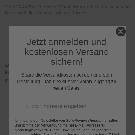
r
Der SONAX TeerEntferner 300ml löst gründlich und schonend
e
Teer und Ölflecken von Lack und Chrom.
i
n
i
g
u
Technische Daten
Jetzt anmelden und
n
g
kostenlosen Versand
K
sichern!
u
4064700334205
n
5000053
s
Spare die Versandkosten bei deiner ersten
t
300ml
Bestellung. Dazu: exklusiver Vorab-Zugang zu
s
neuen Sales.
t
o
f
Email
f
p
f
Produktfragen
Ich möchte den Newsletter von
Scheibenwischer.com
erhalten
l
und stimme der Verwendung meiner E-Mail-Adresse für
e
Marketingzwecke zu. Diese Einwilligung kann ich jederzeit
g
kostenlos widerrufen, z. B. über den Abmeldelink in jeder E-Mail.