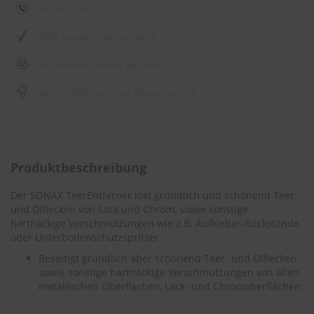
e
040 743 04214
l
l
100% passgenau Garantie
n
e
s
Versandkostenfrei ab 100€
s
v
über 15.000 positive Bewertungen
o
n
s
c
h
e
Produktbeschreibung
i
b
Der SONAX TeerEntferner löst gründlich und schonend Teer
e
und Ölflecken von Lack und Chrom, sowie sonstige
n
hartnäckige Verschmutzungen wie z.B. Aufkleber-Rückstände
w
oder Unterbodenschutzspritzer.
i
s
Beseitigt gründlich aber schonend Teer- und Ölflecken
c
sowie sonstige hartnäckige Verschmutzungen von allen
h
metallischen Oberflächen, Lack- und Chromoberflächen
e
r