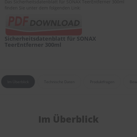
.
Das Sicherheitsdatenblatt für SONAX TeerEntferner 300ml
c
finden Sie unter dem folgenden Link:
o
m
A
u
Sicherheitsdatenblatt für SONAX
t
TeerEntferner 300ml
o
s
h
a
m
p
o
Im Überblick
Technische Daten
Produktfragen
Bew
o
S
c
h
e
Im Überblick
i
b
e
n