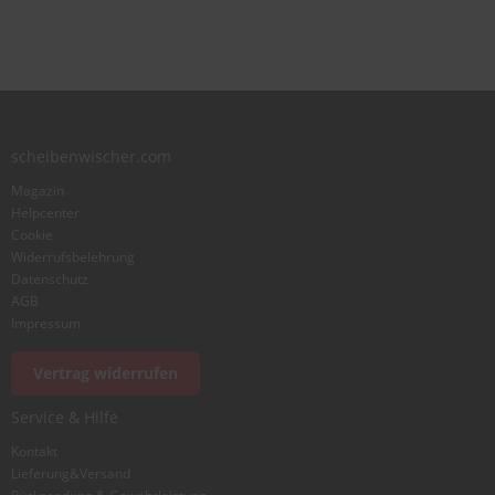
star
stars
stars
stars
stars
Benutzername
Zusammenfassung
scheibenwischer.com
Bewertung
Magazin
Helpcenter
Cookie
Widerrufsbelehrung
Datenschutz
AGB
Foto hinzufügen
Impressum
Vertrag widerrufen
Ich würde dieses Produkt weiterempfehlen
Service & Hilfe
Kontakt
Lieferung&Versand
Bewertung abschicken