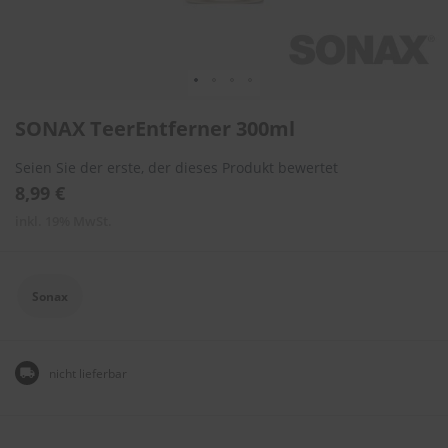
l
i
t
u
r
e
Zum
n
SONAX TeerEntferner 300ml
Anfang
&
der
L
Seien Sie der erste, der dieses Produkt bewertet
Bildergalerie
a
springen
8,99 €
c
k
inkl. 19% MwSt.
p
f
l
e
Sonax
g
e
A
nicht lieferbar
u
t
o
w