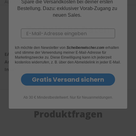
Autoreifen hervorragend.
Spare die Versandkosten bei deiner ersten
e
Bestellung. Dazu: exklusiver Vorab-Zugang zu
neuen Sales.
P
o
Technische Daten
l
Email
s
t
e
r
Ich möchte den Newsletter von
Scheibenwischer.com
erhalten
und stimme der Verwendung meiner E-Mail-Adresse für
-
4064700435308
Marketingzwecke zu. Diese Einwilligung kann ich jederzeit
&
5000076
kostenlos widerrufen, z. B. über den Abmeldelink in jeder E-Mail.
I
400ml
n
n
Gratis Versand sichern
e
n
r
e
Ab 30 € Mindestbestellwert. Nur für Neuanmeldungen.
i
n
Produktfragen
i
g
u
n
g