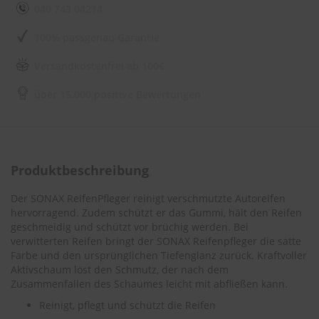
e
040 743 04214
l
l
100% passgenau Garantie
n
e
s
Versandkostenfrei ab 100€
s
v
über 15.000 positive Bewertungen
o
n
s
c
h
e
Produktbeschreibung
i
b
Der SONAX ReifenPfleger reinigt verschmutzte Autoreifen
e
hervorragend. Zudem schützt er das Gummi, hält den Reifen
n
geschmeidig und schützt vor brüchig werden. Bei
w
verwitterten Reifen bringt der SONAX Reifenpfleger die satte
i
Farbe und den ursprünglichen Tiefenglanz zurück. Kraftvoller
s
Aktivschaum löst den Schmutz, der nach dem
c
h
Zusammenfallen des Schaumes leicht mit abfließen kann.
e
Reinigt, pflegt und schützt die Reifen
r