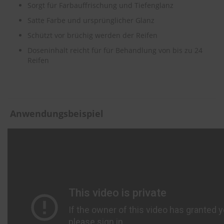
.
Sorgt für Farbauffrischung und Tiefenglanz
c
o
Satte Farbe und ursprünglicher Glanz
m
Schützt vor brüchig werden der Reifen
A
Doseninhalt reicht für für Behandlung von bis zu 24
u
Reifen
t
o
s
h
a
m
Anwendungsbeispiel
p
o
o
S
c
h
e
i
b
e
n