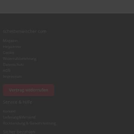
Zusammenfassung
scheibenwischer.com
Bewertung
Magazin
Helpcenter
Cookie
Widerrufsbelehrung
Datenschutz
AGB
Foto hinzufügen
Impressum
Vertrag widerrufen
Ich würde dieses Produkt weiterempfehlen
Service & Hilfe
Kontakt
Lieferung&Versand
Bewertung abschicken
Rücksendung & Gewährleistung
Sicher bezahlen