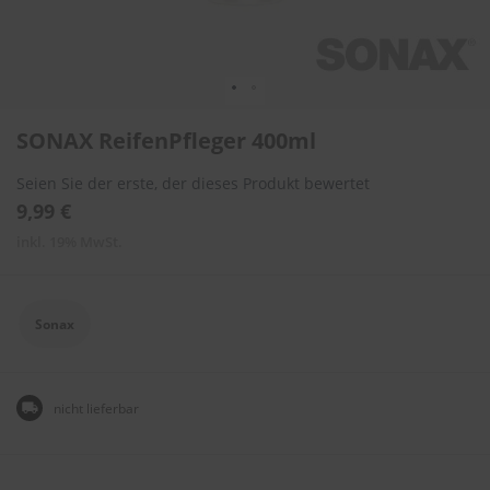
l
i
t
u
r
e
Zum
n
SONAX ReifenPfleger 400ml
Anfang
&
der
L
Seien Sie der erste, der dieses Produkt bewertet
Bildergalerie
a
springen
9,99 €
c
k
inkl. 19% MwSt.
p
f
l
e
Sonax
g
e
A
nicht lieferbar
u
t
o
w