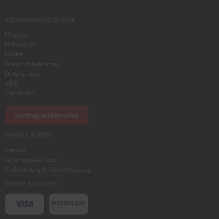
scheibenwischer.com
Bewertung
Magazin
Helpcenter
Cookie
Widerrufsbelehrung
Datenschutz
AGB
Foto hinzufügen
Impressum
Vertrag widerrufen
Ich würde dieses Produkt weiterempfehlen
Service & Hilfe
Kontakt
Lieferung&Versand
Bewertung abschicken
Rücksendung & Gewährleistung
Sicher bezahlen