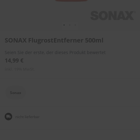
l
i
t
u
r
e
Zum
n
SONAX FlugrostEntferner 500ml
Anfang
&
der
L
Seien Sie der erste, der dieses Produkt bewertet
Bildergalerie
a
springen
14,99 €
c
k
inkl. 19% MwSt.
p
f
l
e
Sonax
g
e
A
nicht lieferbar
u
t
o
w