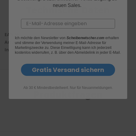
e
neuen Sales.
Technische Daten
P
o
Email
l
s
4064700513204
t
Ich möchte den Newsletter von
Scheibenwischer.com
erhalten
5000057
e
und stimme der Verwendung meiner E-Mail-Adresse für
Marketingzwecke zu. Diese Einwilligung kann ich jederzeit
r
500ml
kostenlos widerrufen, z. B. über den Abmeldelink in jeder E-Mail.
-
&
I
Gratis Versand sichern
n
n
e
n
Ab 30 € Mindestbestellwert. Nur für Neuanmeldungen.
Produktfragen
r
e
i
n
i
g
u
n
g