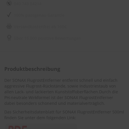
e
040 743 04214
l
l
100% passgenau Garantie
n
e
s
Versandkostenfrei ab 100€
s
v
über 15.000 positive Bewertungen
o
n
s
c
h
e
Produktbeschreibung
i
b
Der SONAX FlugrostEntferner entfernt schnell und einfach
e
aggressive Flugrost-Rückstände, sowie Industriestaub von
n
allen Lack- und lackierten Kunststoffoberflächen.Durch die
w
PH-neutrale Wirkformel ist der SONAX FlugrostEntferner
i
dabei besonders schonend und materialverträglich.
s
c
Das Sicherheitsdatenblatt für SONAX FlugrostEntferner 500ml
h
finden Sie unter dem folgenden Link:
e
r