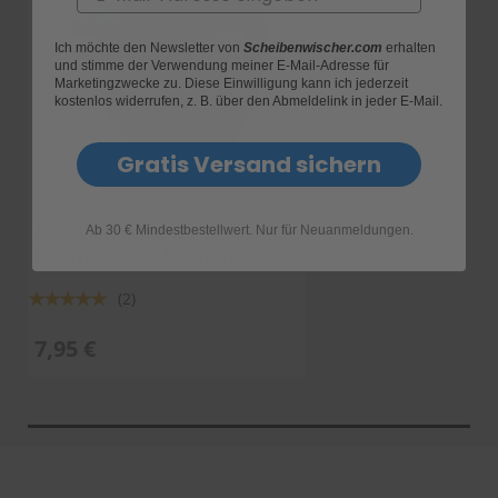
Ich möchte den Newsletter von
Scheibenwischer.com
erhalten
und stimme der Verwendung meiner E-Mail-Adresse für
Marketingzwecke zu. Diese Einwilligung kann ich jederzeit
kostenlos widerrufen, z. B. über den Abmeldelink in jeder E-Mail.
Gratis Versand sichern
Ab 30 € Mindestbestellwert. Nur für Neuanmeldungen.
ooono Magnetische
Handyhalterung für Smartphones
Bewertung:
(2)
100%
7,95 €