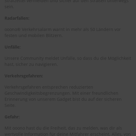
Strafzettel vermeiden und sicher auf den Straßen unterwegs
e
sein.
P
Radarfallen:
o
l
ooono® Verkehrsalarm warnt in mehr als 50 Ländern vor
s
festen und mobilen Blitzern.
t
e
Unfälle:
r
-
Unsere Community meldet Unfälle, so dass du die Möglichkeit
&
hast, sicher zu navigieren.
I
n
n
Verkehrsgefahren:
e
n
Verkehrsgefahren entsprechen reduzierten
r
Geschwindigkeitsbegrenzungen. Mit einer freundlichen
e
Erinnerung von unserem Gadget bist du auf der sicheren
i
Seite.
n
i
Gefahr:
g
u
Mit ooono hast du die Freiheit, das zu melden, was dir als
n
wertvolle Information für deine Mitfahrer erscheint. Alles, von
g