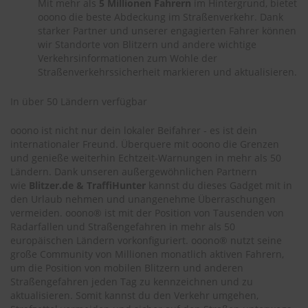
Mit mehr als
5 Millionen Fahrern
im Hintergrund, bietet
r
ooono die beste Abdeckung im Straßenverkehr. Dank
e
starker Partner und unserer engagierten Fahrer können
i
n
wir Standorte von Blitzern und andere wichtige
i
Verkehrsinformationen zum Wohle der
g
Straßenverkehrssicherheit markieren und aktualisieren.
u
n
In über 50 Ländern verfügbar
g
ooono ist nicht nur dein lokaler Beifahrer - es ist dein
K
u
internationaler Freund. Überquere mit ooono die Grenzen
n
und genieße weiterhin Echtzeit-Warnungen in mehr als 50
s
Ländern. Dank unseren außergewöhnlichen Partnern
t
wie
Blitzer.de & TraffiHunter
kannst du dieses Gadget mit in
s
den Urlaub nehmen und unangenehme Überraschungen
t
vermeiden. ooono® ist mit der Position von Tausenden von
o
Radarfallen und Straßengefahren in mehr als 50
f
europäischen Ländern vorkonfiguriert. ooono® nutzt seine
f
große Community von Millionen monatlich aktiven Fahrern,
p
f
um die Position von mobilen Blitzern und anderen
l
Straßengefahren jeden Tag zu kennzeichnen und zu
e
aktualisieren. Somit kannst du den Verkehr umgehen,
g