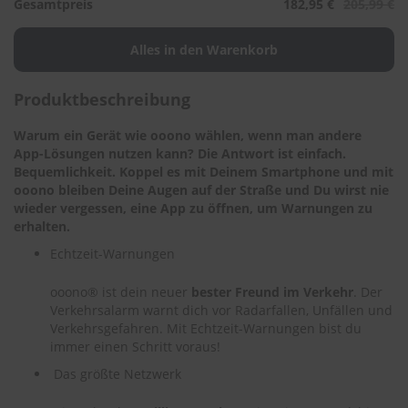
.
Gesamtpreis
182,95 €
205,99 €
c
o
m
A
Produktbeschreibung
u
t
Warum ein Gerät wie ooono wählen, wenn man andere
o
s
App-Lösungen nutzen kann? Die Antwort ist einfach.
h
Bequemlichkeit. Koppel es mit Deinem Smartphone und mit
a
ooono bleiben Deine Augen auf der Straße und Du wirst nie
m
wieder vergessen, eine App zu öffnen, um Warnungen zu
p
erhalten.
o
o
Echtzeit-Warnungen
S
ooono® ist dein neuer
bester Freund im Verkehr
. Der
c
Verkehrsalarm warnt dich vor Radarfallen, Unfällen und
h
Verkehrsgefahren. Mit Echtzeit-Warnungen bist du
e
immer einen Schritt voraus!
i
b
Das größte Netzwerk
e
n