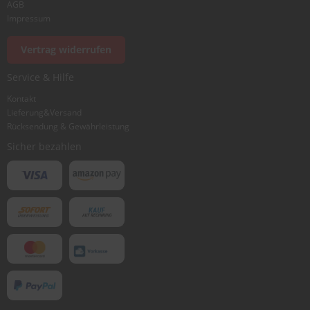
AGB
Foto hinzufügen
Impressum
Vertrag widerrufen
Ich würde dieses Produkt weiterempfehlen
Service & Hilfe
Kontakt
Lieferung&Versand
Bewertung abschicken
Rücksendung & Gewährleistung
Sicher bezahlen