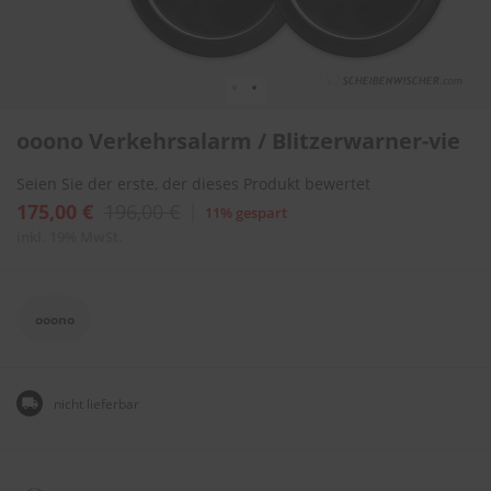
l
i
t
u
r
e
Zum
n
ooono Verkehrsalarm / Blitzerwarner-vie
Anfang
&
der
L
Seien Sie der erste, der dieses Produkt bewertet
Bildergalerie
a
springen
175,00 €
196,00 €
11% gespart
c
k
inkl. 19% MwSt.
p
f
l
e
ooono
g
e
A
nicht lieferbar
u
t
o
w