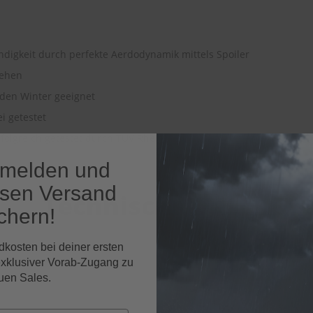
ndigkeit durch perfekte Aerdodynamik mittels Spoiler
ssehen
 den Winter geeignet
ei getestet
folgreich getestet durch TÜV Rheinland (2012)
nmelden und
osen Versand
Technische Daten
chern!
dkosten bei deiner ersten
exklusiver Vorab-Zugang zu
uen Sales.