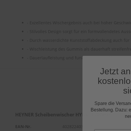
- Exzellentes Wischergebnis auch bei hoher Geschwi
- Stilvolles Design sorgt für ein formvollendetes Au
- Durch wasserdichte Kunststoffabdeckung auch für
- Wischleistung des Gummis als dauerhaft streifenfr
- Dauerlaufleistung und funktionssichere Montage er
Jetzt a
kostenl
si
Spare die Versan
Bestellung. Dazu: 
HEYNER Scheibenwischer HYBRID 700mm
ne
EAN-Nr.
4028224038001