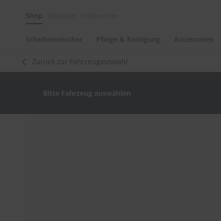
Scheibenwischer
Shop
Magazin
Helpcenter
Pflege
&
Reinigung
Scheibenwischer
Pflege & Reinigung
Accessoires
Felgenreinigung
Zurück zur Fahrzeugauswahl
Polituren
&
Lackpflege
Bitte Fahrzeug auswählen
Autowellness
von
scheibenwischer.com
Zum
Ende
Autoshampoo
der
Scheibenreinigung
Bildergalerie
springen
Kunststoffpflege
Polster-
&
Innenreinigung
Schwämme