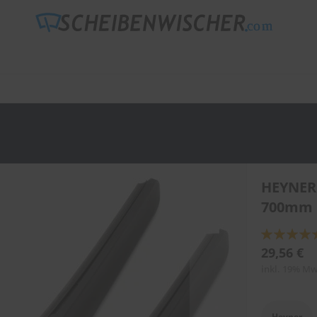
HEYNER
700mm 
Bewertung:
89
100
% of
29,56 €
inkl. 19% Mw
Heyner