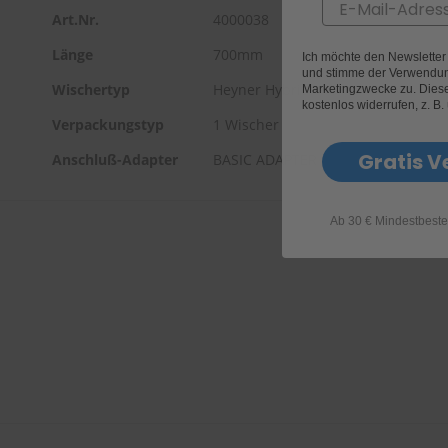
Email
Art.Nr.
4000038
Länge
700mm
Ich möchte den Newslette
und stimme der Verwendun
Wischertyp
Heyner Hybrid
Marketingzwecke zu. Diese 
kostenlos widerrufen, z. B.
Verpackungstyp
1 Wischer
Gratis V
Anschluß-Adapter
BASIC ADAPTER
Ab 30 € Mindestbeste