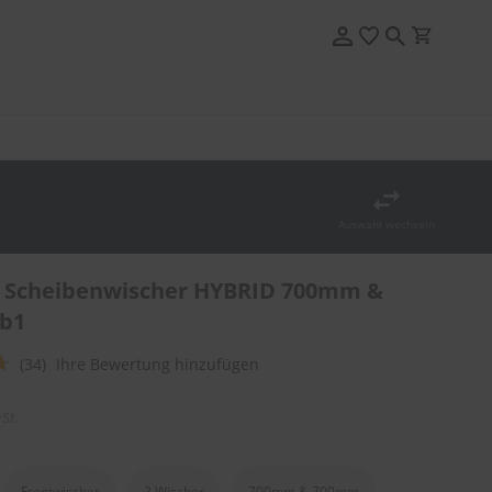
Auswahl wechseln
 Scheibenwischer HYBRID 700mm &
b1
(34)
Ihre Bewertung hinzufügen
St.
Frontwischer
2 Wischer
700mm & 700mm