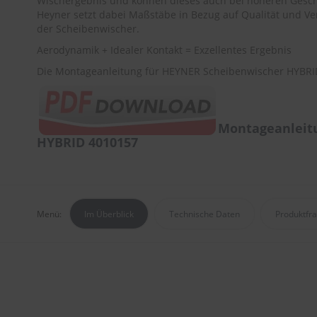
Wischergebnis und können dieses auch bei höheren Gesch
Heyner setzt dabei Maßstäbe in Bezug auf Qualität und Ver
der Scheibenwischer.
Aerodynamik + Idealer Kontakt = Exzellentes Ergebnis
Die Montageanleitung für HEYNER Scheibenwischer HYBRID
Montageanleit
HYBRID 4010157
Menü:
Im Überblick
Technische Daten
Produktfr