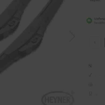
Lieferu
bestelle
040 74
100% p
Versan
über 1