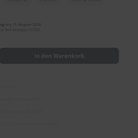
ng:
bis 11. August 2026
 in den nächsten 10 Std
In den Warenkorb
3 04214
assgenau Garantie
dkostenfrei ab 100€
5.000 positive Bewertungen