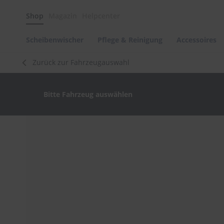
Scheibenwischer
Shop
Magazin
Helpcenter
Pflege
&
Reinigung
Scheibenwischer
Pflege & Reinigung
Accessoires
Felgenreinigung
Zurück zur Fahrzeugauswahl
Polituren
&
Lackpflege
Bitte Fahrzeug auswählen
Autowellness
von
scheibenwischer.com
Zum
Ende
Autoshampoo
der
Scheibenreinigung
Bildergalerie
springen
Kunststoffpflege
Polster-
&
Innenreinigung
Schwämme