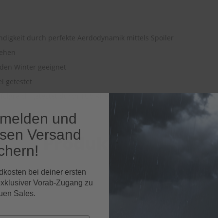
ndigkeit durch perfekte Aerdodynamik mittels Spoiler
ssehen
 den Winter geeignet
ei getestet
folgreich getestet durch TÜV Rheinland (2012)
nmelden und
osen Versand
Produktfragen
chern!
dkosten bei deiner ersten
exklusiver Vorab-Zugang zu
uen Sales.