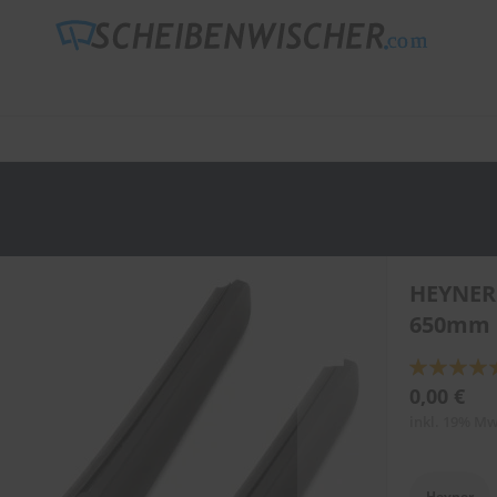
HEYNER
650mm 
Bewertung:
89
100
% of
0,00 €
inkl. 19% Mw
Heyner