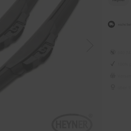
nicht li
040 74
100% p
Versan
über 1