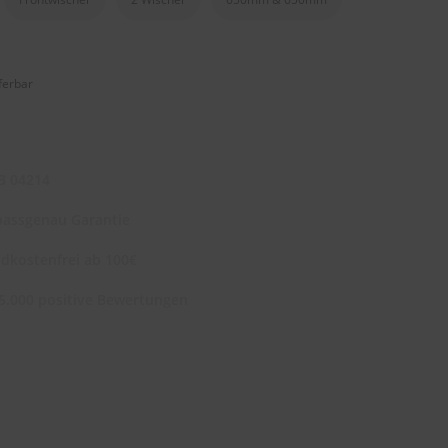
eferbar
3 04214
assgenau Garantie
dkostenfrei ab 100€
5.000 positive Bewertungen