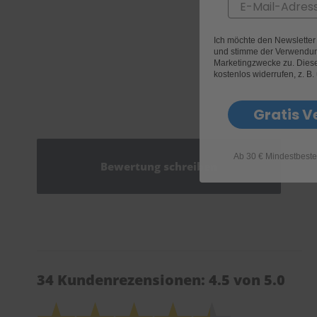
Email
Ich möchte den Newslette
und stimme der Verwendun
Marketingzwecke zu. Diese 
kostenlos widerrufen, z. B.
Gratis V
Ab 30 € Mindestbeste
Bewertung schreiben
34 Kundenrezensionen: 4.5 von 5.0