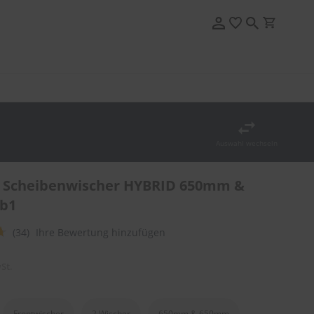
Auswahl wechseln
 Scheibenwischer HYBRID 650mm &
b1
(34)
Ihre Bewertung hinzufügen
St.
Frontwischer
2 Wischer
650mm & 650mm