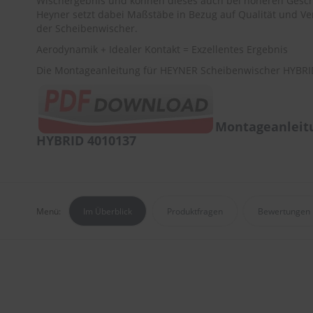
Wischergebnis und können dieses auch bei höheren Gesch
Heyner setzt dabei Maßstäbe in Bezug auf Qualität und Ver
der Scheibenwischer.
Aerodynamik + Idealer Kontakt = Exzellentes Ergebnis
Die Montageanleitung für HEYNER Scheibenwischer HYBRID
Montageanleit
HYBRID 4010137
Menü:
Im Überblick
Produktfragen
Bewertungen