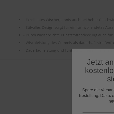
- Exzellentes Wischergebnis auch bei hoher Geschwi
- Stilvolles Design sorgt für ein formvollendetes Au
- Durch wasserdichte Kunststoffabdeckung auch für
- Wischleistung des Gummis als dauerhaft streifenfr
- Dauerlaufleistung und funktionssichere Montage er
Jetzt a
kostenl
si
Spare die Versan
Bestellung. Dazu: 
ne