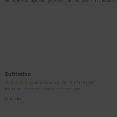
Einfache Montage, sehr gute Qualität und noch ein schickes De
Zufrieden
webmeister.m
Verifizierter Käufer
Ich würde dieses Produkt weiterempfehlen
Zufrieden