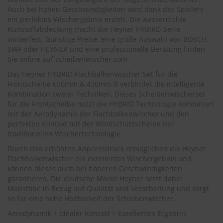
.
Auch bei hohen Geschwindigkeiten wird dank des Spoilers
c
ein perfektes Wischergebnis erzielt. Die wasserdichte
o
m
Kunstoffabdeckung macht die Heyner HYBIRD-Serie
winterfest. Günstige Preise, eine große Auswahl von BOSCH,
A
SWF oder HEYNER und eine professionelle Beratung finden
u
Sie online auf scheibenwischer.com.
t
Das Heyner HYBRID Flachbalkenwischer-Set für die
o
s
Frontscheibe 650mm & 430mm tl verbindet die intelligente
h
Kombination zweier Techniken. Dieses Scheibenwischerset
a
für die Frontscheibe nutzt die HYBRID Technologie kombiniert
m
mit der Aerodynamik der Flachbalkenwischer und den
p
perfekten Kontakt mit der Windschutzscheibe der
o
traditionellen Wischertechnologie.
o
Durch den erhöhten Anpressdruck ermöglichen die Heyner
S
Flachbalkenwischer ein exzellentes Wischergebnis und
c
können dieses auch bei höheren Geschwindigkeiten
h
garantieren. Die deutsche Marke Heyner setzt dabei
e
Maßstäbe in Bezug auf Qualität und Verarbeitung und sorgt
i
so für eine hohe Haltbarkeit der Scheibenwischer.
b
e
Aerodynamik + Idealer Kontakt = Exzellentes Ergebnis
n