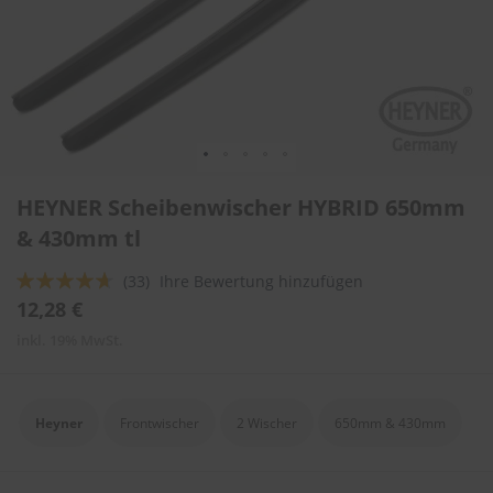
l
i
t
u
r
e
n
&
L
Zum
a
HEYNER Scheibenwischer HYBRID 650mm
Anfang
c
der
& 430mm tl
k
Bildergalerie
p
springen
f
Bewertung:
(33)
Ihre Bewertung hinzufügen
l
89
100
% of
12,28 €
e
g
inkl. 19% MwSt.
e
A
u
Heyner
Frontwischer
2 Wischer
650mm & 430mm
t
o
w