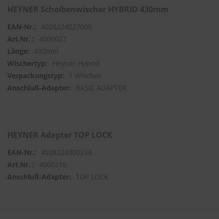
HEYNER Scheibenwischer HYBRID 430mm
S
4028224027005
c
h
4000027
w
430mm
ä
m
Heyner Hybrid
m
1 Wischer
e
BASIC ADAPTER
T
ü
c
h
e
r
HEYNER Adapter TOP LOCK
B
ü
4028224300238
r
4000210
s
t
TOP LOCK
e
n
Accessoires