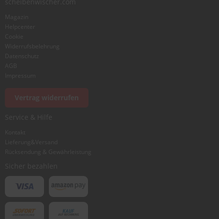
scheibenwischer.com
Magazin
Bewertung
Helpcenter
Cookie
Widerrufsbelehrung
Datenschutz
AGB
Impressum
Foto hinzufügen
Vertrag widerrufen
Service & Hilfe
Ich würde dieses Produkt weiterempfehlen
Kontakt
Lieferung&Versand
Rücksendung & Gewährleistung
Bewertung abschicken
Sicher bezahlen