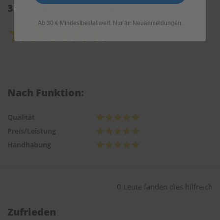
33 Kundenrezensionen: 4.5 von 5.0
Ab 30 € Mindestbestellwert. Nur für Neuanmeldungen.
Nach Funktion:
Qualität
Preis/Leistung
Handhabung
0 Leute fanden dies hilfreich
Zufrieden