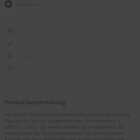
e
nicht lieferbar
l
l
n
e
s
040 743 04214
s
v
100% passgenau Garantie
o
n
Versandkostenfrei ab 100€
s
c
h
über 15.000 positive Bewertungen
e
i
b
e
n
Produktbeschreibung
w
i
s
Die Heyner HYBRID Flachbalkenwischer mit der Befestigung
c
Top Lock ist bestens geeignet für den
Opel Grandland X
h
. Die Heyner HYBRID-Serie kombiniert die
06|2017 - (A18)
e
Aerodynamik der Flachbalkenwischer mit dem optimalen
r
Kontakt und der Langlebigkeit der Bügelscheibenwischer.