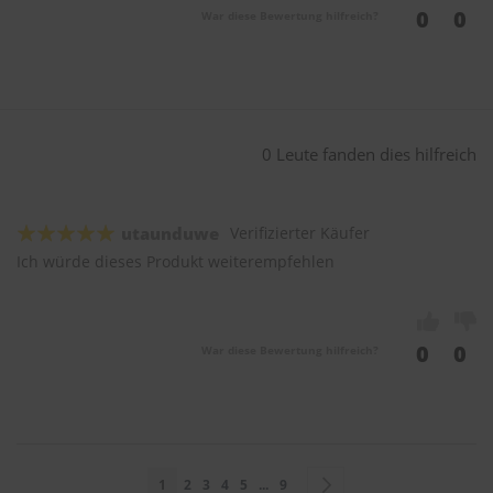
0
0
War diese Bewertung hilfreich?
0 Leute fanden dies hilfreich
utaunduwe
Verifizierter Käufer
Ich würde dieses Produkt weiterempfehlen
0
0
War diese Bewertung hilfreich?
Seite
Sie lesen gerade Seite
Seite
Seite
Seite
Seite
Seite
Seite
Weiter
1
2
3
4
5
...
9