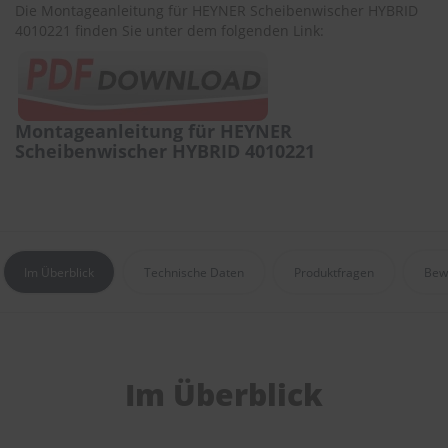
r
Die Montageanleitung für HEYNER Scheibenwischer HYBRID
e
4010221 finden Sie unter dem folgenden Link:
i
n
i
g
u
Montageanleitung für HEYNER
n
Scheibenwischer HYBRID 4010221
g
K
u
n
s
t
Im Überblick
Technische Daten
Produktfragen
Bew
s
t
o
f
f
p
Im Überblick
f
l
e
g