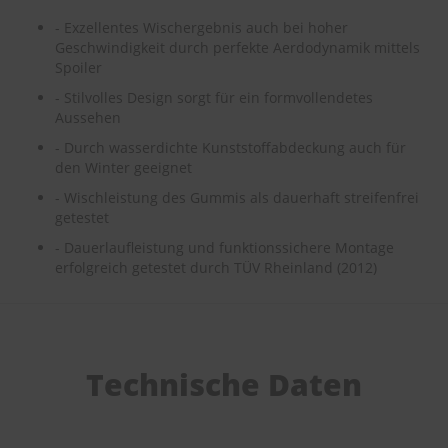
e
- Exzellentes Wischergebnis auch bei hoher
Geschwindigkeit durch perfekte Aerdodynamik mittels
P
Spoiler
o
l
- Stilvolles Design sorgt für ein formvollendetes
s
Aussehen
t
e
- Durch wasserdichte Kunststoffabdeckung auch für
r
den Winter geeignet
-
&
- Wischleistung des Gummis als dauerhaft streifenfrei
I
getestet
n
- Dauerlaufleistung und funktionssichere Montage
n
e
erfolgreich getestet durch TÜV Rheinland (2012)
n
r
e
i
n
Technische Daten
i
g
u
n
g