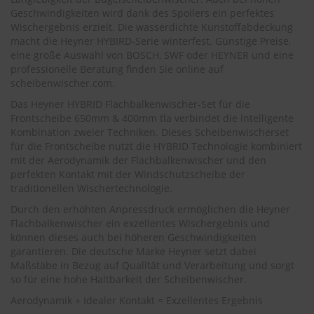
.
Geschwindigkeiten wird dank des Spoilers ein perfektes
c
Wischergebnis erzielt. Die wasserdichte Kunstoffabdeckung
o
m
macht die Heyner HYBIRD-Serie winterfest. Günstige Preise,
eine große Auswahl von BOSCH, SWF oder HEYNER und eine
A
professionelle Beratung finden Sie online auf
u
scheibenwischer.com.
t
Das Heyner HYBRID Flachbalkenwischer-Set für die
o
s
Frontscheibe 650mm & 400mm tla verbindet die intelligente
h
Kombination zweier Techniken. Dieses Scheibenwischerset
a
für die Frontscheibe nutzt die HYBRID Technologie kombiniert
m
mit der Aerodynamik der Flachbalkenwischer und den
p
perfekten Kontakt mit der Windschutzscheibe der
o
traditionellen Wischertechnologie.
o
Durch den erhöhten Anpressdruck ermöglichen die Heyner
S
Flachbalkenwischer ein exzellentes Wischergebnis und
c
können dieses auch bei höheren Geschwindigkeiten
h
garantieren. Die deutsche Marke Heyner setzt dabei
e
Maßstäbe in Bezug auf Qualität und Verarbeitung und sorgt
i
so für eine hohe Haltbarkeit der Scheibenwischer.
b
e
Aerodynamik + Idealer Kontakt = Exzellentes Ergebnis
n