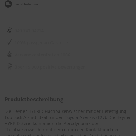
e
nicht lieferbar
l
l
n
e
s
040 743 04214
s
v
100% passgenau Garantie
o
n
Versandkostenfrei ab 100€
s
c
h
über 15.000 positive Bewertungen
e
i
b
e
n
Produktbeschreibung
w
i
s
Die Heyner HYBRID Flachbalkenwischer mit der Befestigung
c
Top Lock A sind ideal für den
Toyota Avensis (T27)
. Die Heyner
h
HYBRID-Serie kombiniert die Aerodynamik der
e
Flachbalkenwischer mit dem optimalen Kontakt und der
r
Langlebigkeit der Bügelscheibenwischer. Auch bei hohen