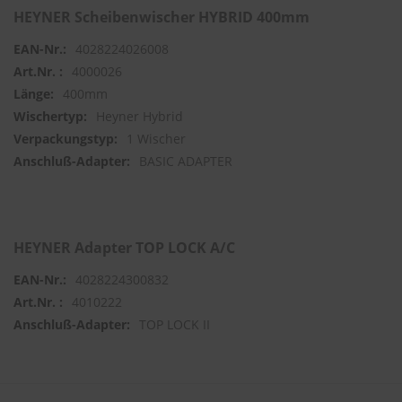
HEYNER Scheibenwischer HYBRID 400mm
S
4028224026008
c
h
4000026
w
400mm
ä
m
Heyner Hybrid
m
1 Wischer
e
BASIC ADAPTER
T
ü
c
h
e
r
HEYNER Adapter TOP LOCK A/C
B
ü
4028224300832
r
4010222
s
t
TOP LOCK II
e
n
Accessoires