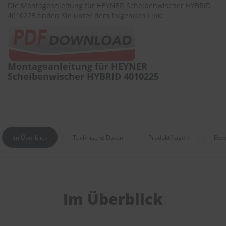
r
Die Montageanleitung für HEYNER Scheibenwischer HYBRID
e
4010225 finden Sie unter dem folgenden Link:
i
n
i
g
u
Montageanleitung für HEYNER
n
Scheibenwischer HYBRID 4010225
g
K
u
n
s
t
Im Überblick
Technische Daten
Produktfragen
Bew
s
t
o
f
f
p
Im Überblick
f
l
e
g