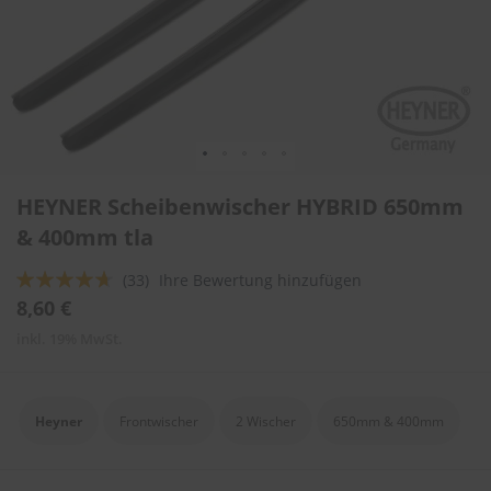
l
i
t
u
r
e
n
&
L
Zum
a
HEYNER Scheibenwischer HYBRID 650mm
Anfang
c
der
& 400mm tla
k
Bildergalerie
p
springen
f
Bewertung:
(33)
Ihre Bewertung hinzufügen
l
89
100
% of
8,60 €
e
g
inkl. 19% MwSt.
e
A
u
Heyner
Frontwischer
2 Wischer
650mm & 400mm
t
o
w