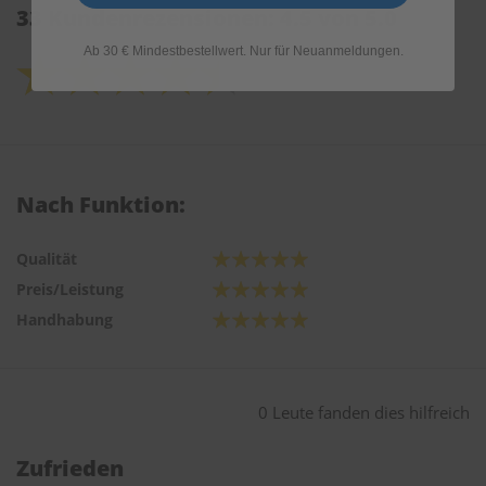
33 Kundenrezensionen: 4.5 von 5.0
Ab 30 € Mindestbestellwert. Nur für Neuanmeldungen.
Nach Funktion:
Qualität
Preis/Leistung
Handhabung
0 Leute fanden dies hilfreich
Zufrieden