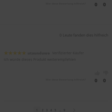
0
0
War diese Bewertung hilfreich?
0 Leute fanden dies hilfreich
utaunduwe
Verifizierter Käufer
Ich würde dieses Produkt weiterempfehlen
0
0
War diese Bewertung hilfreich?
Seite
Sie lesen gerade Seite
Seite
Seite
Seite
Seite
Seite
Seite
Weiter
1
2
3
4
5
...
9