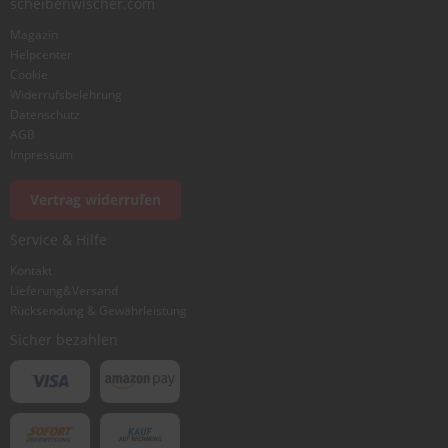
scheibenwischer.com
Magazin
Bewertung
Helpcenter
Cookie
Widerrufsbelehrung
Datenschutz
AGB
Impressum
Foto hinzufügen
Vertrag widerrufen
Service & Hilfe
Ich würde dieses Produkt weiterempfehlen
Kontakt
Lieferung&Versand
Rücksendung & Gewährleistung
Bewertung abschicken
Sicher bezahlen