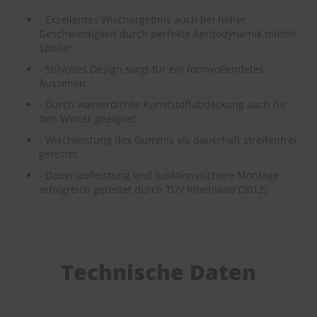
e
- Exzellentes Wischergebnis auch bei hoher
Geschwindigkeit durch perfekte Aerdodynamik mittels
P
Spoiler
o
l
- Stilvolles Design sorgt für ein formvollendetes
s
Aussehen
t
e
- Durch wasserdichte Kunststoffabdeckung auch für
r
den Winter geeignet
-
&
- Wischleistung des Gummis als dauerhaft streifenfrei
I
getestet
n
- Dauerlaufleistung und funktionssichere Montage
n
e
erfolgreich getestet durch TÜV Rheinland (2012)
n
r
e
i
n
Technische Daten
i
g
u
n
g