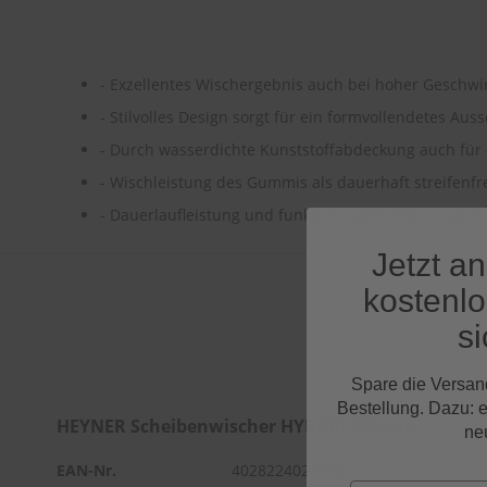
- Exzellentes Wischergebnis auch bei hoher Geschwi
- Stilvolles Design sorgt für ein formvollendetes Au
- Durch wasserdichte Kunststoffabdeckung auch für
- Wischleistung des Gummis als dauerhaft streifenfr
- Dauerlaufleistung und funktionssichere Montage er
Jetzt a
kostenl
si
Spare die Versan
Bestellung. Dazu: 
HEYNER Scheibenwischer HYBRID 350mm
ne
EAN-Nr.
4028224024004