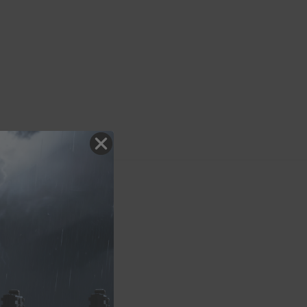
K
4300238