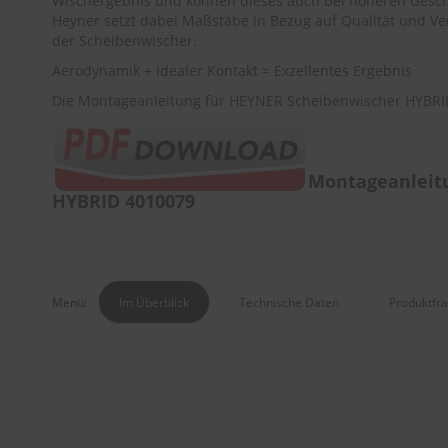
Wischergebnis und können dieses auch bei höheren Gesch
Heyner setzt dabei Maßstäbe in Bezug auf Qualität und Ver
der Scheibenwischer.
Aerodynamik + Idealer Kontakt = Exzellentes Ergebnis
Die Montageanleitung für HEYNER Scheibenwischer HYBRID
Montageanleit
HYBRID 4010079
Menü:
Im Überblick
Technische Daten
Produktfr