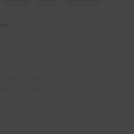
eferbar
3 04214
assgenau Garantie
dkostenfrei ab 100€
5.000 positive Bewertungen