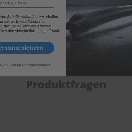
Art.Nr.
400021
Anschluß-Adapter
TOP LO
r von
Scheibenwischer.com
erhalten
g meiner E-Mail-Adresse für
Einwilligung kann ich jederzeit
 über den Abmeldelink in jeder E-Mail.
ersand sichern
llwert. Nur für Neuanmeldungen.
Produktfragen