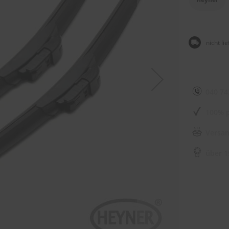
nicht li
040 74
100% p
Versan
über 1