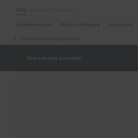
Scheibenwischer
Shop
Magazin
Helpcenter
Pflege
&
Reinigung
Scheibenwischer
Pflege & Reinigung
Accessoires
Felgenreinigung
Zurück zur Fahrzeugauswahl
Polituren
&
Lackpflege
Bitte Fahrzeug auswählen
Autowellness
von
scheibenwischer.com
Zum
Ende
Autoshampoo
der
Scheibenreinigung
Bildergalerie
springen
Kunststoffpflege
Polster-
&
Innenreinigung
Schwämme