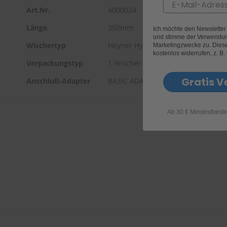
Email
Art.Nr.
4000024
Länge
350mm
Ich möchte den Newslette
und stimme der Verwendun
Wischertyp
Heyner Hybrid
Marketingzwecke zu. Diese 
kostenlos widerrufen, z. B.
Verpackungstyp
1 Wischer
Gratis V
Anschluß-Adapter
BASIC ADAPTER
Ab 30 € Mindestbeste