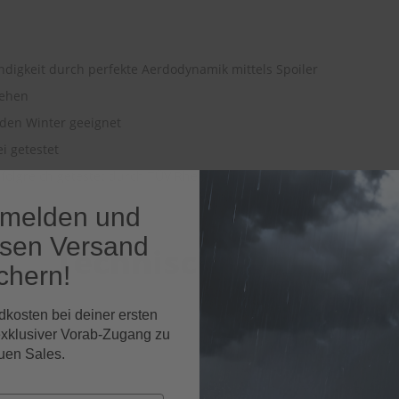
ndigkeit durch perfekte Aerdodynamik mittels Spoiler
ssehen
 den Winter geeignet
ei getestet
folgreich getestet durch TÜV Rheinland (2012)
nmelden und
osen Versand
Technische Daten
chern!
dkosten bei deiner ersten
exklusiver Vorab-Zugang zu
HEYNER Adapter TOP LOC
uen Sales.
EAN-Nr.
402822