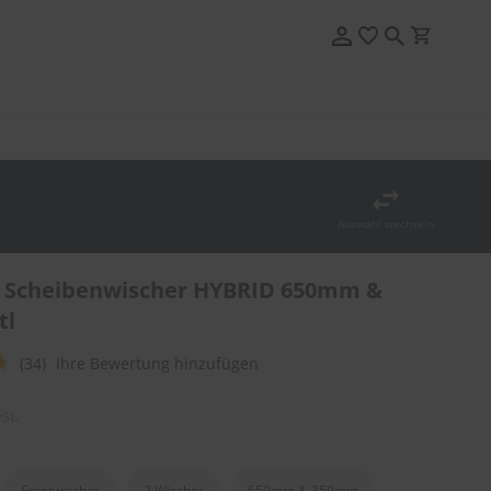
Auswahl wechseln
 Scheibenwischer HYBRID 650mm &
tl
(34)
Ihre Bewertung hinzufügen
St.
Frontwischer
2 Wischer
650mm & 350mm