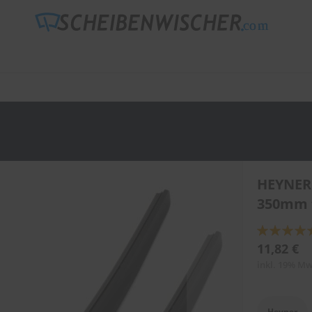
HEYNER
350mm 
Bewertung:
89
100
% of
11,82 €
inkl. 19% Mw
Heyner