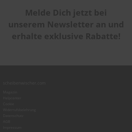
Melde Dich jetzt bei
Handhabung
1
2
3
4
5
unserem Newsletter an und
Qualität
star
stars
stars
stars
stars
1
2
3
4
5
erhalte exklusive Rabatte!
Laufruhe
star
stars
stars
stars
stars
1
2
3
4
5
star
stars
stars
stars
stars
Benutzername
Zusammenfassung
scheibenwischer.com
Magazin
Bewertung
Helpcenter
Cookie
Widerrufsbelehrung
Datenschutz
AGB
Impressum