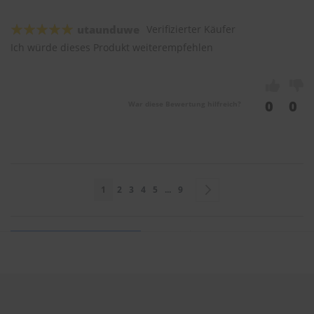
utaunduwe
Verifizierter Käufer
Ich würde dieses Produkt weiterempfehlen
0
0
War diese Bewertung hilfreich?
Seite
Sie lesen gerade Seite
Seite
Seite
Seite
Seite
Seite
Seite
Weiter
1
2
3
4
5
...
9
Sie bewerten:
HEYNER Scheibenwischer HYBRID 600mm & 480mm
bl