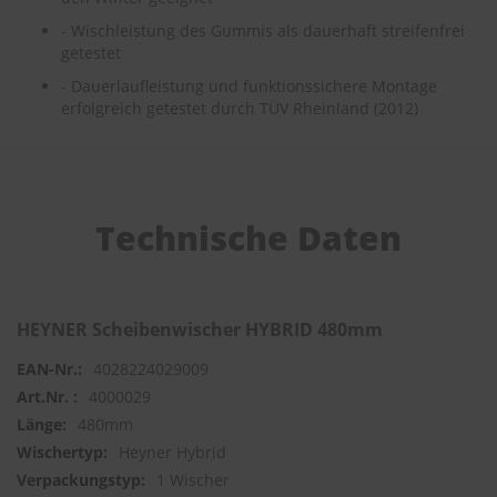
e
- Wischleistung des Gummis als dauerhaft streifenfrei
getestet
P
o
- Dauerlaufleistung und funktionssichere Montage
l
erfolgreich getestet durch TÜV Rheinland (2012)
s
t
e
r
-
&
Technische Daten
I
n
n
e
n
HEYNER Scheibenwischer HYBRID 480mm
r
e
4028224029009
i
n
4000029
i
480mm
g
Heyner Hybrid
u
n
1 Wischer
g