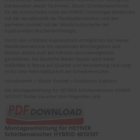
.
Kombination zweier Techniken. Dieses Scheibenwischerset
c
für die Frontscheibe nutzt die HYBRID Technologie kombiniert
o
m
mit der Aerodynamik der Flachbalkenwischer und den
perfekten Kontakt mit der Windschutzscheibe der
A
traditionellen Wischertechnologie.
u
Durch den erhöhten Anpressdruck ermöglichen die Heyner
t
Flachbalkenwischer ein exzellentes Wischergebnis und
o
s
können dieses auch bei höheren Geschwindigkeiten
h
garantieren. Die deutsche Marke Heyner setzt dabei
a
Maßstäbe in Bezug auf Qualität und Verarbeitung und sorgt
m
so für eine hohe Haltbarkeit der Scheibenwischer.
p
o
Aerodynamik + Idealer Kontakt = Exzellentes Ergebnis
o
Die Montageanleitung für HEYNER Scheibenwischer HYBRID
4010107 finden Sie unter dem folgenden Link:
S
c
h
e
i
b
Montageanleitung für HEYNER
e
Scheibenwischer HYBRID 4010107
n