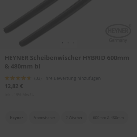
l
i
t
u
r
e
n
&
L
Zum
a
HEYNER Scheibenwischer HYBRID 600mm
Anfang
c
der
& 480mm bl
k
Bildergalerie
p
springen
f
Bewertung:
(33)
Ihre Bewertung hinzufügen
l
89
100
% of
12,82 €
e
g
inkl. 19% MwSt.
e
A
u
Heyner
Frontwischer
2 Wischer
600mm & 480mm
t
o
w