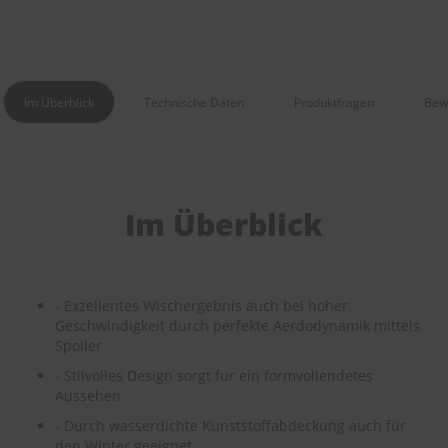
r
e
i
n
i
g
Im Überblick
Technische Daten
Produktfragen
Bew
u
n
g
K
u
Im Überblick
n
s
t
s
t
- Exzellentes Wischergebnis auch bei hoher
o
Geschwindigkeit durch perfekte Aerdodynamik mittels
f
Spoiler
f
p
- Stilvolles Design sorgt für ein formvollendetes
f
Aussehen
l
e
- Durch wasserdichte Kunststoffabdeckung auch für
g
den Winter geeignet