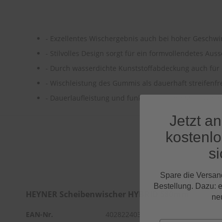
- Exzellentes Wischergebnis auch bei hoher Geschwi
- Stilvolles Design sorgt für ein formvollendetes Au
- Durch wasserdichte Kunststoffabdeckung auch für
- Wischleistung des Gummis als dauerhaft streifenfr
- Dauerlaufleistung und funktionssichere Montage er
Jetzt a
kostenl
si
Spare die Versan
Bestellung. Dazu: 
HEYNER Scheibenwischer HYBRID 580mm
ne
EAN-Nr.
4028224033006