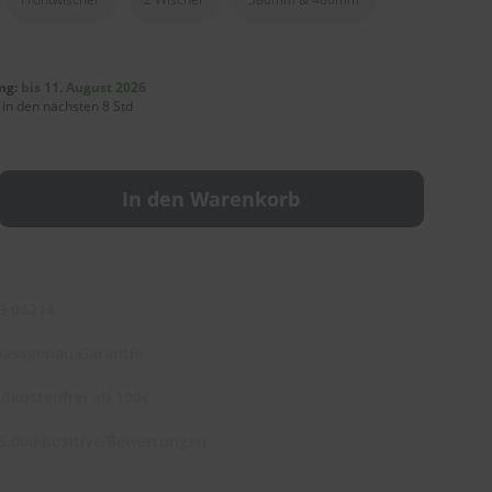
ng:
bis 11. August 2026
 in den nächsten 8 Std
In den Warenkorb
3 04214
assgenau Garantie
dkostenfrei ab 100€
5.000 positive Bewertungen