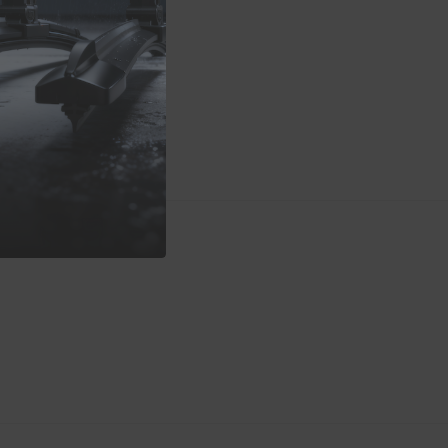
9
Hybrid
er
ADAPTER