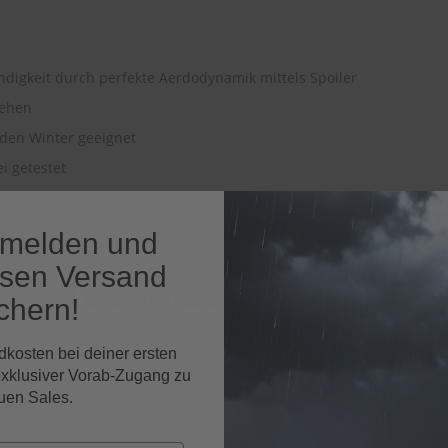
ndigkeit durch perfekte Aerdodynamik mittels Spoiler
ssehen
 den Winter geeignet
ei getestet
folgreich getestet durch TÜV Rheinland (2012)
nmelden und
osen Versand
Technische Daten
chern!
dkosten bei deiner ersten
exklusiver Vorab-Zugang zu
HEYNER Scheibenwischer
uen Sales.
EAN-Nr.
402822