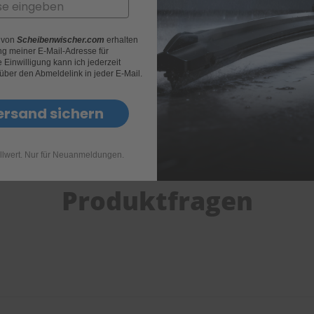
Art.Nr.
400002
Länge
480mm
r von
Scheibenwischer.com
erhalten
g meiner E-Mail-Adresse für
Wischertyp
Heyner 
Einwilligung kann ich jederzeit
 über den Abmeldelink in jeder E-Mail.
Verpackungstyp
1 Wisch
ersand sichern
Anschluß-Adapter
BASIC 
llwert. Nur für Neuanmeldungen.
Produktfragen