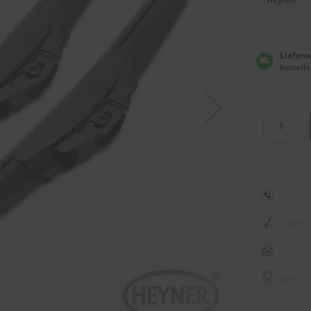
Lieferu
bestelle
040 74
100% p
Versan
über 1