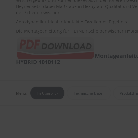
Wischergebnis und können dieses auch bei höheren Gesch
Heyner setzt dabei Maßstäbe in Bezug auf Qualität und Ver
der Scheibenwischer.
Aerodynamik + Idealer Kontakt = Exzellentes Ergebnis
Die Montageanleitung für HEYNER Scheibenwischer HYBRID
Montageanleit
HYBRID 4010112
Menü:
Im Überblick
Technische Daten
Produktfr