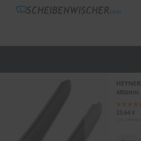
HEYNER
480mm 
Bewertung:
89
100
% of
23,64 €
inkl. 19% Mw
Heyner