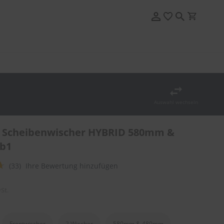
Auswahl wechseln
 Scheibenwischer HYBRID 580mm &
b1
(33)
Ihre Bewertung hinzufügen
St.
Frontwischer
2 Wischer
580mm & 480mm