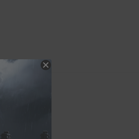
 HYBRID 480mm
4029009