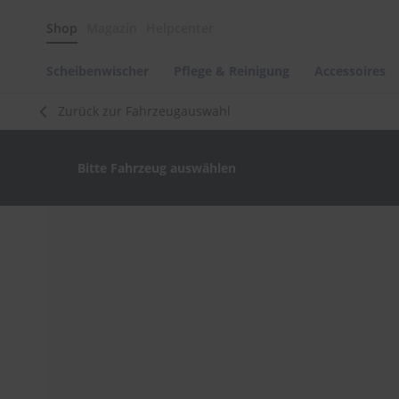
Scheibenwischer
Shop
Magazin
Helpcenter
Pflege
&
Reinigung
Scheibenwischer
Pflege & Reinigung
Accessoires
Felgenreinigung
Zurück zur Fahrzeugauswahl
Polituren
&
Lackpflege
Bitte Fahrzeug auswählen
Autowellness
von
scheibenwischer.com
Zum
Ende
Autoshampoo
der
Scheibenreinigung
Bildergalerie
springen
Kunststoffpflege
Polster-
&
Innenreinigung
Schwämme