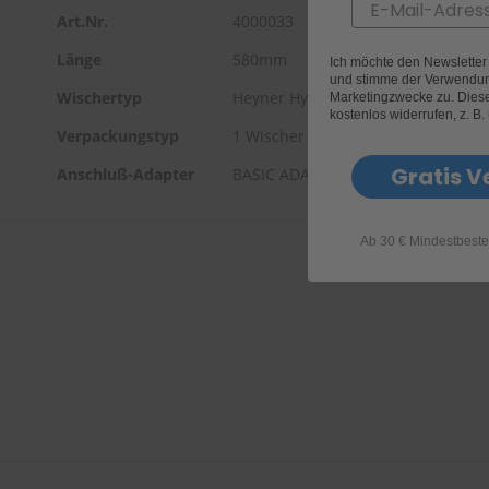
Email
Art.Nr.
4000033
Länge
580mm
Ich möchte den Newslette
und stimme der Verwendun
Wischertyp
Heyner Hybrid
Marketingzwecke zu. Diese 
kostenlos widerrufen, z. B.
Verpackungstyp
1 Wischer
Gratis V
Anschluß-Adapter
BASIC ADAPTER
Ab 30 € Mindestbeste