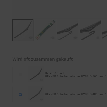
Zum
Anfang
der
Wird oft zusammen gekauft
Bildergalerie
springen
Dieser Artikel
HEYNER Scheibenwischer HYBRID 560mm b1
HEYNER Scheibenwischer HYBRID 480mm b1