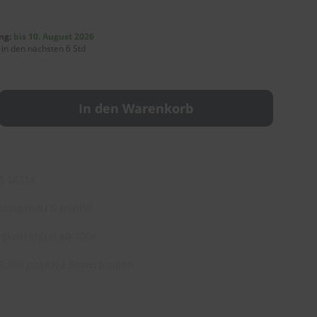
ng:
bis 10. August 2026
 in den nächsten 6 Std
In den Warenkorb
3 04214
assgenau Garantie
dkostenfrei ab 100€
5.000 positive Bewertungen