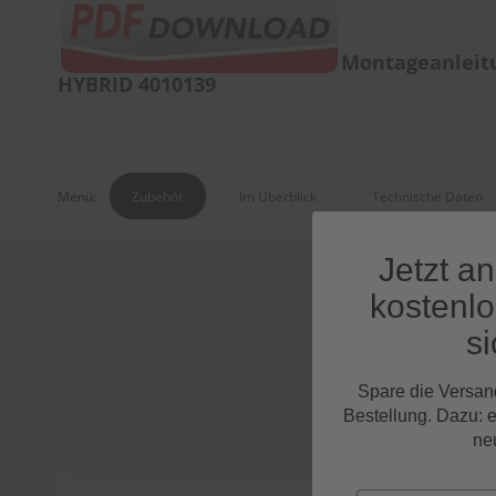
Montageanleit
HYBRID 4010139
Menü:
Zubehör
Im Überblick
Technische Daten
Jetzt a
kostenl
si
Spare die Versan
Bestellung. Dazu: 
ne