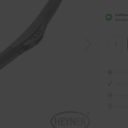
Lieferu
bestelle
040 74
100% p
Versan
über 1