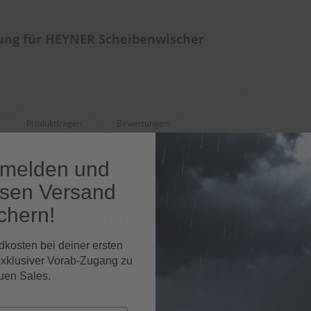
ung für HEYNER Scheibenwischer
Produktfragen
Bewertungen
nmelden und
osen Versand
Erwähnte Produkte
chern!
Passendes Zubehör zu diesem Produkt
dkosten bei deiner ersten
exklusiver Vorab-Zugang zu
uen Sales.