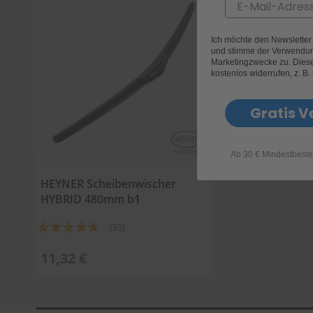
Email
Ich möchte den Newslette
und stimme der Verwendun
Marketingzwecke zu. Diese 
kostenlos widerrufen, z. B.
Gratis V
Ab 30 € Mindestbeste
HEYNER Scheibenwischer
HYBRID 480mm b1
Bewertung:
(33)
89%
11,32 €