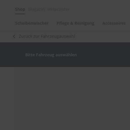
Scheibenwischer
Shop
Magazin
Helpcenter
Pflege
&
Reinigung
Scheibenwischer
Pflege & Reinigung
Accessoires
Felgenreinigung
Zurück zur Fahrzeugauswahl
Polituren
&
Lackpflege
Bitte Fahrzeug auswählen
Autowellness
von
scheibenwischer.com
Zum
Ende
Autoshampoo
der
Scheibenreinigung
Bildergalerie
springen
Kunststoffpflege
Polster-
&
Innenreinigung
Schwämme