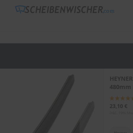
HEYNER
480mm 
Bewertung:
89
100
% of
23,10 €
inkl. 19% Mw
Heyner