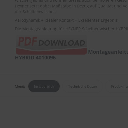
Wischergebnis und können dieses auch bei höheren Gesch
Heyner setzt dabei Maßstäbe in Bezug auf Qualität und Ver
der Scheibenwischer.
Aerodynamik + Idealer Kontakt = Exzellentes Ergebnis
Die Montageanleitung für HEYNER Scheibenwischer HYBRID
Montageanleit
HYBRID 4010096
Menü:
Im Überblick
Technische Daten
Produktfr