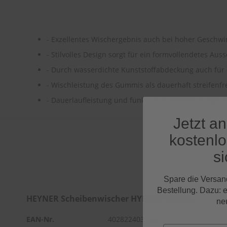
- Exzellentes Wischergebnis auch bei hoher Geschwi
- Stilvolles Design sorgt für ein formvollendetes Au
- Durch wasserdichte Kunststoffabdeckung auch für
- Wischleistung des Gummis als dauerhaft streifenfr
- Dauerlaufleistung und funktionssichere Montage er
Jetzt a
kostenl
si
Spare die Versan
Bestellung. Dazu: 
HEYNER Scheibenwischer HYBRID 530mm
ne
EAN-Nr.
4028224031002