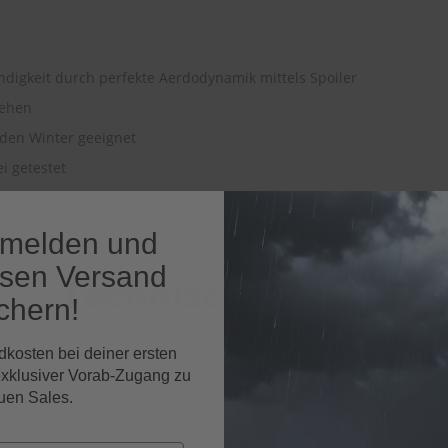
ndigkeit durch perfekte Aerdodynamik mittels Spoiler
ssehen
 den Winter geeignet
ei getestet
folgreich getestet durch TÜV Rheinland (2012)
nmelden und
osen Versand
Technische Daten
chern!
dkosten bei deiner ersten
exklusiver Vorab-Zugang zu
HEYNER Scheibenwischer
uen Sales.
EAN-Nr.
402822