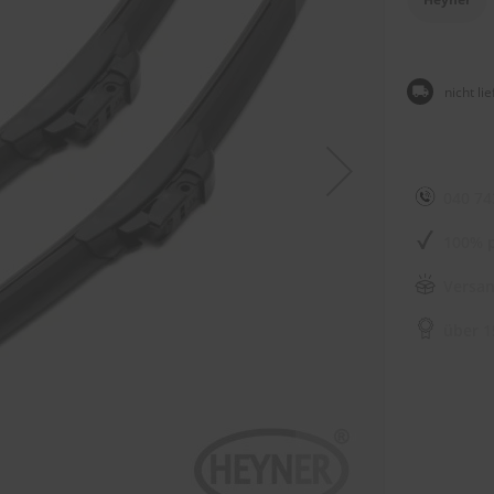
nicht li
040 74
100% p
Versan
über 1