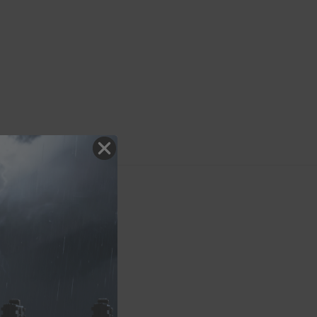
 HYBRID 480mm
4029009