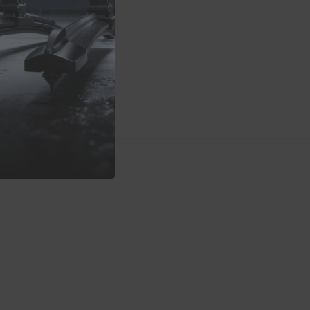
9
Hybrid
er
ADAPTER