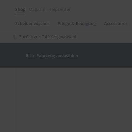
Scheibenwischer
Shop
Magazin
Helpcenter
Pflege
&
Reinigung
Scheibenwischer
Pflege & Reinigung
Accessoires
Felgenreinigung
Zurück zur Fahrzeugauswahl
Polituren
&
Lackpflege
Bitte Fahrzeug auswählen
Autowellness
von
scheibenwischer.com
Zum
Ende
Autoshampoo
der
Scheibenreinigung
Bildergalerie
springen
Kunststoffpflege
Polster-
&
Innenreinigung
Schwämme