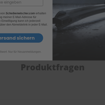
Art.Nr.
400002
Länge
480mm
r von
Scheibenwischer.com
erhalten
g meiner E-Mail-Adresse für
Wischertyp
Heyner 
Einwilligung kann ich jederzeit
 über den Abmeldelink in jeder E-Mail.
Verpackungstyp
1 Wisch
ersand sichern
Anschluß-Adapter
BASIC 
llwert. Nur für Neuanmeldungen.
Produktfragen