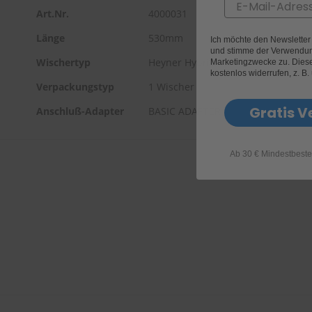
Email
Art.Nr.
4000031
Länge
530mm
Ich möchte den Newslette
und stimme der Verwendun
Wischertyp
Heyner Hybrid
Marketingzwecke zu. Diese 
kostenlos widerrufen, z. B.
Verpackungstyp
1 Wischer
Gratis V
Anschluß-Adapter
BASIC ADAPTER
Ab 30 € Mindestbeste