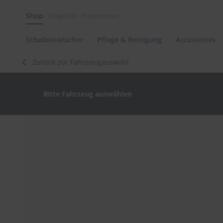
Scheibenwischer
Shop
Magazin
Helpcenter
Pflege
&
Reinigung
Scheibenwischer
Pflege & Reinigung
Accessoires
Felgenreinigung
Zurück zur Fahrzeugauswahl
Polituren
&
Lackpflege
Bitte Fahrzeug auswählen
Autowellness
von
scheibenwischer.com
Zum
Ende
Autoshampoo
der
Scheibenreinigung
Bildergalerie
springen
Kunststoffpflege
Polster-
&
Innenreinigung
Schwämme