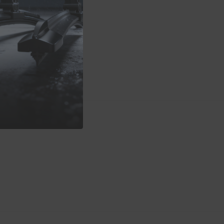
7
Hybrid
er
ADAPTER