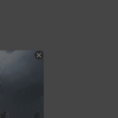
 HYBRID 430mm
4027005