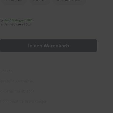
ng:
bis 10. August 2026
 in den nächsten 9 Std
In den Warenkorb
3 04214
assgenau Garantie
dkostenfrei ab 100€
5.000 positive Bewertungen