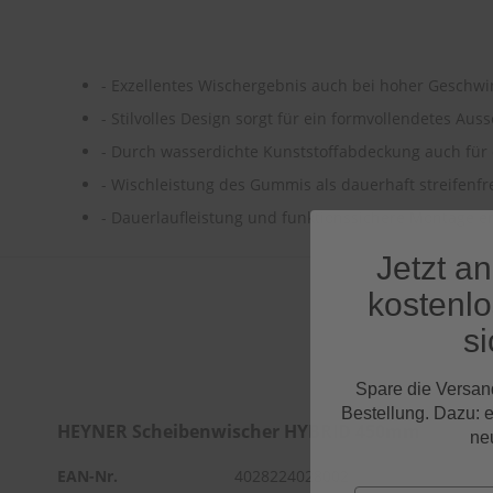
- Exzellentes Wischergebnis auch bei hoher Geschwi
- Stilvolles Design sorgt für ein formvollendetes Au
- Durch wasserdichte Kunststoffabdeckung auch für
- Wischleistung des Gummis als dauerhaft streifenfr
- Dauerlaufleistung und funktionssichere Montage er
Jetzt a
kostenl
si
Spare die Versan
Bestellung. Dazu: 
HEYNER Scheibenwischer HYBRID 450mm
ne
EAN-Nr.
4028224028002