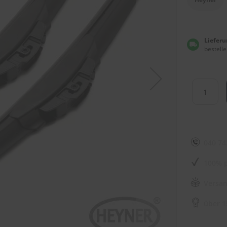
Lieferu
bestelle
040 74
100% p
Versan
über 1