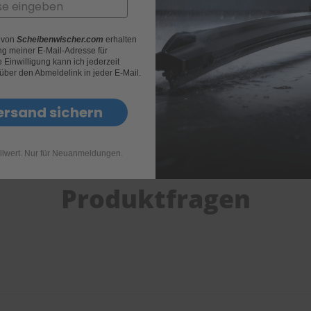
Art.Nr.
400002
Länge
430mm
r von
Scheibenwischer.com
erhalten
g meiner E-Mail-Adresse für
Wischertyp
Heyner 
Einwilligung kann ich jederzeit
 über den Abmeldelink in jeder E-Mail.
Verpackungstyp
1 Wisch
ersand sichern
Anschluß-Adapter
BASIC 
llwert. Nur für Neuanmeldungen.
Produktfragen