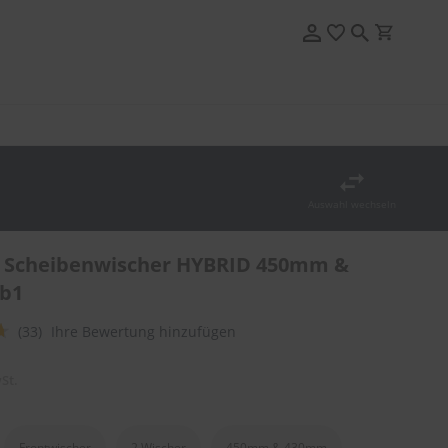
Auswahl wechseln
 Scheibenwischer HYBRID 450mm &
b1
(33)
Ihre Bewertung hinzufügen
St.
Frontwischer
2 Wischer
450mm & 430mm