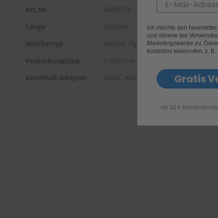
Email
Art.Nr.
4000028
Länge
450mm
Ich möchte den Newslette
und stimme der Verwendun
Wischertyp
Heyner Hybrid
Marketingzwecke zu. Diese 
kostenlos widerrufen, z. B.
Verpackungstyp
1 Wischer
Gratis V
Anschluß-Adapter
BASIC ADAPTER
Ab 30 € Mindestbeste