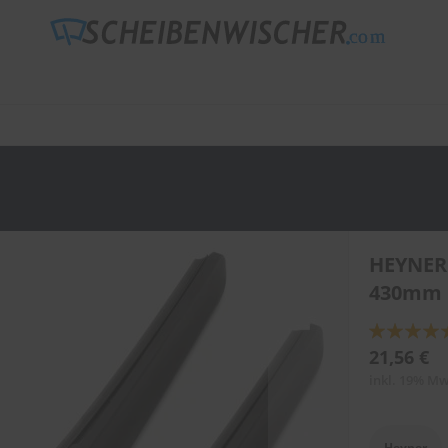
HEYNER
430mm 
Bewertung:
89
100
% of
21,56 €
inkl. 19% Mw
Heyner