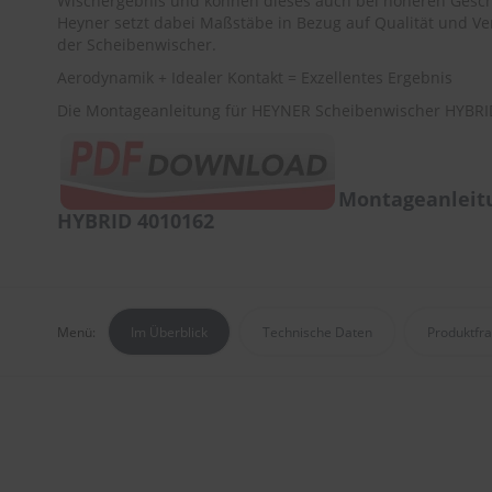
Wischergebnis und können dieses auch bei höheren Gesch
Heyner setzt dabei Maßstäbe in Bezug auf Qualität und Ver
der Scheibenwischer.
Aerodynamik + Idealer Kontakt = Exzellentes Ergebnis
Die Montageanleitung für HEYNER Scheibenwischer HYBRID
Montageanleit
HYBRID 4010162
Menü:
Im Überblick
Technische Daten
Produktfr