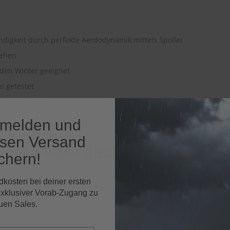
ndigkeit durch perfekte Aerdodynamik mittels Spoiler
ssehen
 den Winter geeignet
ei getestet
folgreich getestet durch TÜV Rheinland (2012)
nmelden und
osen Versand
Technische Daten
chern!
dkosten bei deiner ersten
exklusiver Vorab-Zugang zu
HEYNER Scheibenwischer
uen Sales.
EAN-Nr.
402822