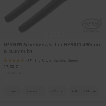
l
i
t
u
r
e
n
&
L
Zum
a
HEYNER Scheibenwischer HYBRID 450mm
Anfang
c
der
& 400mm b1
k
Bildergalerie
p
springen
f
Bewertung:
(33)
Ihre Bewertung hinzufügen
l
89
100
% of
17,88 €
e
g
inkl. 19% MwSt.
e
A
u
Heyner
Frontwischer
2 Wischer
450mm & 400mm
t
o
w