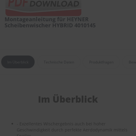
r
e
i
Montageanleitung für HEYNER
n
Scheibenwischer HYBRID 4010145
i
g
u
n
g
K
Im Überblick
Technische Daten
Produktfragen
Bew
u
n
s
t
s
t
Im Überblick
o
f
f
p
f
l
- Exzellentes Wischergebnis auch bei hoher
e
Geschwindigkeit durch perfekte Aerdodynamik mittels
g
Spoiler