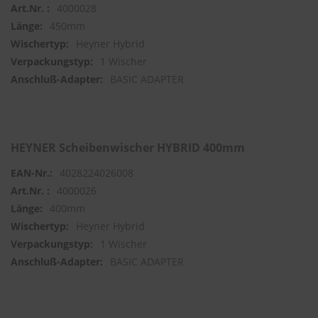
4000028
450mm
S
c
Heyner Hybrid
h
1 Wischer
w
ä
BASIC ADAPTER
m
m
e
T
ü
HEYNER Scheibenwischer HYBRID 400mm
c
h
4028224026008
e
4000026
r
B
400mm
ü
Heyner Hybrid
r
s
1 Wischer
t
BASIC ADAPTER
e
n
Accessoires