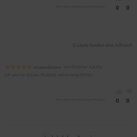
0
0
War diese Bewertung hilfreich?
0 Leute fanden dies hilfreich
utaunduwe
Verifizierter Käufer
Ich würde dieses Produkt weiterempfehlen
0
0
War diese Bewertung hilfreich?
Seite
Sie lesen gerade Seite
Seite
Seite
Seite
Seite
Seite
Seite
Weiter
1
2
3
4
5
...
9