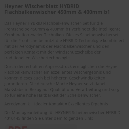
.
Heyner Wischerblatt HYBRID
c
Flachbalkenwischer 450mm & 400mm b1
o
m
Das Heyner HYBRID Flachbalkenwischer-Set für die
A
Frontscheibe 450mm & 400mm b1 verbindet die intelligente
u
Kombination zweier Techniken. Dieses Scheibenwischerset
t
für die Frontscheibe nutzt die HYBRID Technologie kombiniert
o
mit der Aerodynamik der Flachbalkenwischer und den
s
perfekten Kontakt mit der Windschutzscheibe der
h
traditionellen Wischertechnologie.
a
m
Durch den erhöhten Anpressdruck ermöglichen die Heyner
p
Flachbalkenwischer ein exzellentes Wischergebnis und
o
können dieses auch bei höheren Geschwindigkeiten
o
garantieren. Die deutsche Marke Heyner setzt dabei
Maßstäbe in Bezug auf Qualität und Verarbeitung und sorgt
S
so für eine hohe Haltbarkeit der Scheibenwischer.
c
h
Aerodynamik + Idealer Kontakt = Exzellentes Ergebnis
e
i
Die Montageanleitung für HEYNER Scheibenwischer HYBRID
b
4010145 finden Sie unter dem folgenden Link:
e
n