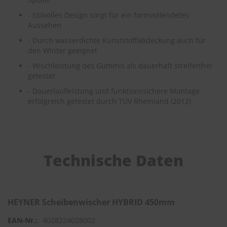
e
- Stilvolles Design sorgt für ein formvollendetes
Aussehen
P
o
- Durch wasserdichte Kunststoffabdeckung auch für
l
den Winter geeignet
s
t
- Wischleistung des Gummis als dauerhaft streifenfrei
e
getestet
r
-
- Dauerlaufleistung und funktionssichere Montage
&
erfolgreich getestet durch TÜV Rheinland (2012)
I
n
n
e
n
r
Technische Daten
e
i
n
i
g
HEYNER Scheibenwischer HYBRID 450mm
u
n
4028224028002
g