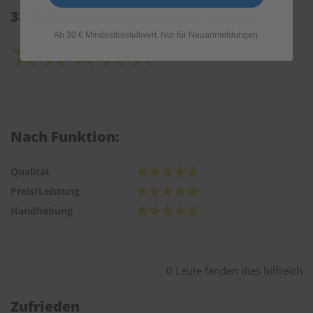
33 Kundenrezensionen: 4.5 von 5.0
Ab 30 € Mindestbestellwert. Nur für Neuanmeldungen.
Nach Funktion:
Qualität
Preis/Leistung
Handhabung
0 Leute fanden dies hilfreich
Zufrieden