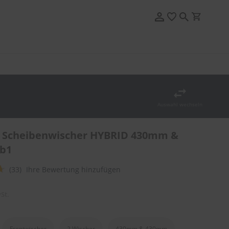
Auswahl wechseln
 Scheibenwischer HYBRID 430mm &
b1
(33)
Ihre Bewertung hinzufügen
St.
Frontwischer
2 Wischer
430mm & 430mm