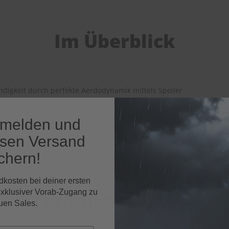
Im Überblick
ndigkeit durch perfekte Aerdodynamik mittels Spoiler
ssehen
nmelden und
 den Winter geeignet
ei getestet
osen Versand
folgreich getestet durch TÜV Rheinland (2012)
chern!
dkosten bei deiner ersten
exklusiver Vorab-Zugang zu
Technische Daten
uen Sales.