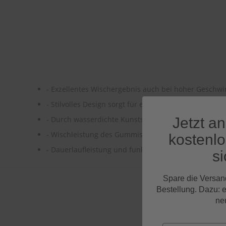
- Exzellentes Wischergebnis auch bei hoher Geschwi
- Stilvolles Design sorgt für ein formvollendetes Au
Jetzt a
- Durch wasserdichte Kunststoffabdeckung auch für
- Wischleistung des Gummis als dauerhaft streifenfr
kostenl
- Dauerlaufleistung und funktionssichere Montage er
si
Spare die Versan
Bestellung. Dazu: 
ne