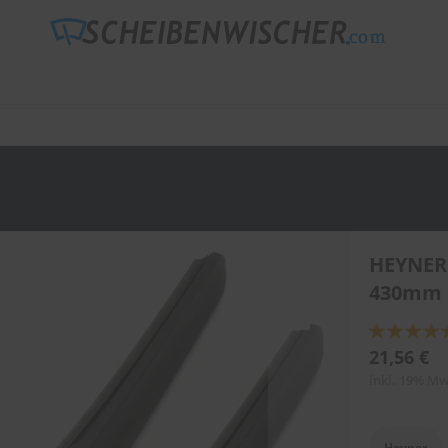
HEYNER
430mm 
Bewertung:
89
100
% of
21,56 €
inkl. 19% Mw
Heyner