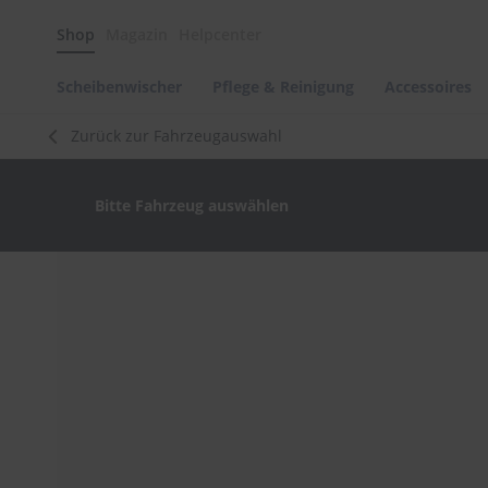
Scheibenwischer
Shop
Magazin
Helpcenter
Pflege
&
Reinigung
Scheibenwischer
Pflege & Reinigung
Accessoires
Felgenreinigung
Zurück zur Fahrzeugauswahl
Polituren
&
Lackpflege
Bitte Fahrzeug auswählen
Autowellness
von
scheibenwischer.com
Zum
Ende
Autoshampoo
der
Scheibenreinigung
Bildergalerie
springen
Kunststoffpflege
Polster-
&
Innenreinigung
Schwämme