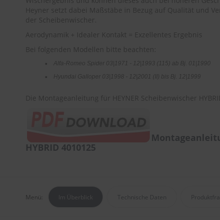
Wischergebnis und können dieses auch bei höheren Gesch
Heyner setzt dabei Maßstäbe in Bezug auf Qualität und Ver
der Scheibenwischer.
Aerodynamik + Idealer Kontakt = Exzellentes Ergebnis
Bei folgenden Modellen bitte beachten:
Alfa-Romeo Spider 03|1971 - 12|1993 (115) ab Bj. 01|1990
Hyundai Galloper 03|1998 - 12|2001 (II) bis Bj. 12|1999
Die Montageanleitung für HEYNER Scheibenwischer HYBRID
Montageanleit
HYBRID 4010125
Menü:
Im Überblick
Technische Daten
Produktfr