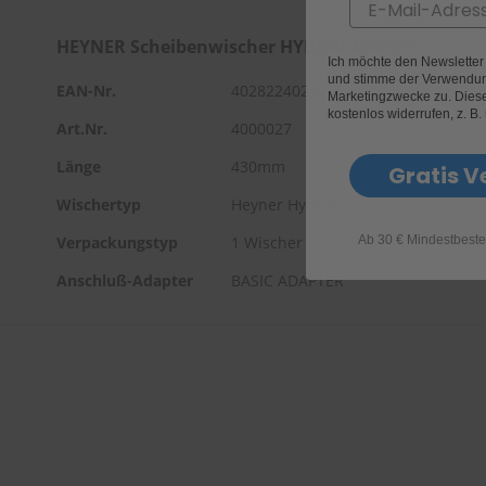
Email
HEYNER Scheibenwischer HYBRID 430mm
Ich möchte den Newslette
und stimme der Verwendun
EAN-Nr.
4028224027005
Marketingzwecke zu. Diese 
kostenlos widerrufen, z. B.
Art.Nr.
4000027
Länge
430mm
Gratis V
Wischertyp
Heyner Hybrid
Ab 30 € Mindestbeste
Verpackungstyp
1 Wischer
Anschluß-Adapter
BASIC ADAPTER