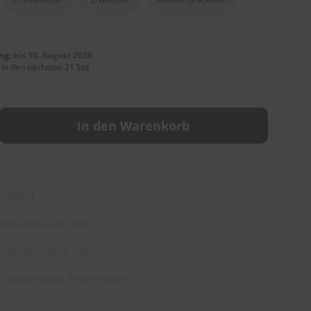
ng:
bis 10. August 2026
 in den nächsten 21 Std
In den Warenkorb
3 04214
assgenau Garantie
dkostenfrei ab 100€
5.000 positive Bewertungen