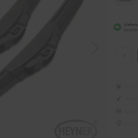
Lieferu
bestelle
040 74
100% p
Versan
über 1