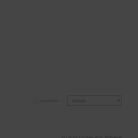
empfohlen
0 Leute fanden dies hilfreich