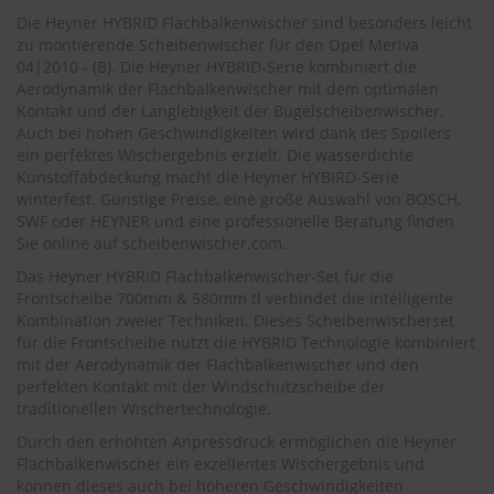
.
Die Heyner HYBRID Flachbalkenwischer sind besonders leicht
c
o
zu montierende Scheibenwischer für den
Opel Meriva
m
04|2010 - (B)
. Die Heyner HYBRID-Serie kombiniert die
Aerodynamik der Flachbalkenwischer mit dem optimalen
A
Kontakt und der Langlebigkeit der Bügelscheibenwischer.
u
Auch bei hohen Geschwindigkeiten wird dank des Spoilers
t
ein perfektes Wischergebnis erzielt. Die wasserdichte
o
Kunstoffabdeckung macht die Heyner HYBIRD-Serie
s
winterfest. Günstige Preise, eine große Auswahl von BOSCH,
h
SWF oder HEYNER und eine professionelle Beratung finden
a
Sie online auf scheibenwischer.com.
m
p
Das Heyner HYBRID Flachbalkenwischer-Set für die
o
Frontscheibe 700mm & 580mm tl verbindet die intelligente
o
Kombination zweier Techniken. Dieses Scheibenwischerset
für die Frontscheibe nutzt die HYBRID Technologie kombiniert
S
mit der Aerodynamik der Flachbalkenwischer und den
c
h
perfekten Kontakt mit der Windschutzscheibe der
e
traditionellen Wischertechnologie.
i
Durch den erhöhten Anpressdruck ermöglichen die Heyner
b
Flachbalkenwischer ein exzellentes Wischergebnis und
e
n
können dieses auch bei höheren Geschwindigkeiten