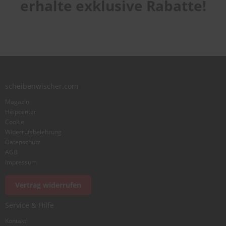
erhalte exklusive Rabatte!
Laufruhe
star
stars
stars
stars
stars
1
2
3
4
5
star
stars
stars
stars
stars
Benutzername
Zusammenfassung
scheibenwischer.com
Magazin
Bewertung
Helpcenter
Cookie
Widerrufsbelehrung
Datenschutz
AGB
Impressum
Foto hinzufügen
Vertrag widerrufen
Service & Hilfe
Ich würde dieses Produkt weiterempfehlen
Kontakt