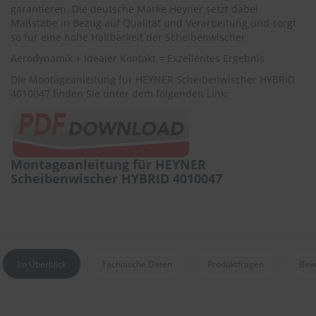
r
garantieren. Die deutsche Marke Heyner setzt dabei
e
Maßstäbe in Bezug auf Qualität und Verarbeitung und sorgt
i
so für eine hohe Haltbarkeit der Scheibenwischer.
n
i
Aerodynamik + Idealer Kontakt = Exzellentes Ergebnis
g
Die Montageanleitung für HEYNER Scheibenwischer HYBRID
u
4010047 finden Sie unter dem folgenden Link:
n
g
K
u
n
Montageanleitung für HEYNER
s
Scheibenwischer HYBRID 4010047
t
s
t
o
f
f
p
Im Überblick
Technische Daten
Produktfragen
Bew
f
l
e
g