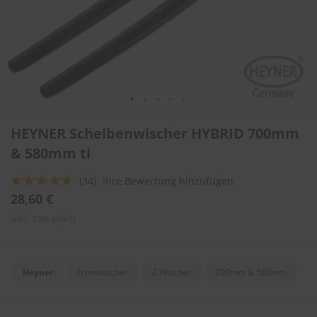
l
i
t
u
r
e
n
&
L
Zum
a
HEYNER Scheibenwischer HYBRID 700mm
Anfang
c
der
& 580mm tl
k
Bildergalerie
p
springen
f
Bewertung:
(34)
Ihre Bewertung hinzufügen
l
89
100
% of
28,60 €
e
g
inkl. 19% MwSt.
e
A
u
Heyner
Frontwischer
2 Wischer
700mm & 580mm
t
o
w