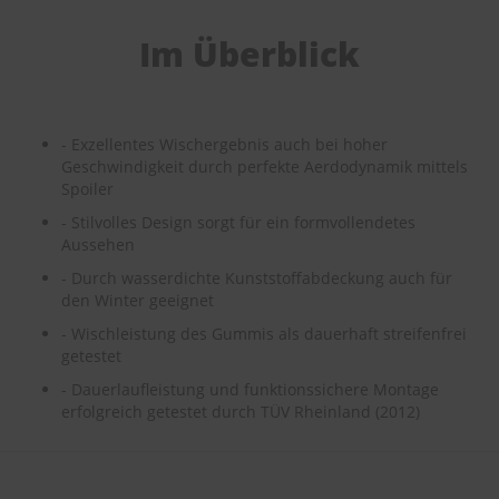
e
Im Überblick
P
o
l
s
t
- Exzellentes Wischergebnis auch bei hoher
e
Geschwindigkeit durch perfekte Aerdodynamik mittels
r
Spoiler
-
&
- Stilvolles Design sorgt für ein formvollendetes
I
Aussehen
n
n
- Durch wasserdichte Kunststoffabdeckung auch für
e
den Winter geeignet
n
- Wischleistung des Gummis als dauerhaft streifenfrei
r
getestet
e
i
- Dauerlaufleistung und funktionssichere Montage
n
erfolgreich getestet durch TÜV Rheinland (2012)
i
g
u
n
g