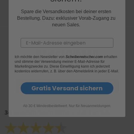
Spare die Versandkosten bei deiner ersten
Bestellung. Dazu: exklusiver Vorab-Zugang zu
neuen Sales.
Email
Bewertungen
Ich möchte den Newsletter von
Scheibenwischer.com
erhalten
und stimme der Verwendung meiner E-Mail-Adresse für
Marketingzwecke zu. Diese Einwilligung kann ich jederzeit
kostenlos widerrufen, z. B. über den Abmeldelink in jeder E-Mail.
Gratis Versand sichern
Ab 30 € Mindestbestellwert. Nur für Neuanmeldungen.
34 Kundenrezensionen: 4.5 von 5.0