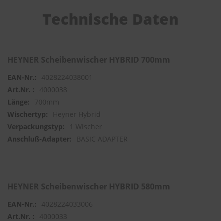
Technische Daten
S
c
h
w
ä
HEYNER Scheibenwischer HYBRID 700mm
m
m
4028224038001
e
T
4000038
ü
700mm
c
Heyner Hybrid
h
e
1 Wischer
r
BASIC ADAPTER
B
ü
r
s
t
HEYNER Scheibenwischer HYBRID 580mm
e
n
4028224033006
Accessoires
4000033