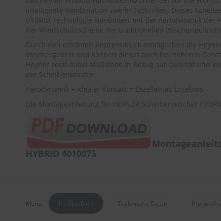
Das Heyner HYBRID Flachbalkenwischer-Set für die Front
intelligente Kombination zweier Techniken. Dieses Scheibe
HYBRID Technologie kombiniert mit der Aerodynamik der F
der Windschutzscheibe der traditionellen Wischertechnolo
Durch den erhöhten Anpressdruck ermöglichen die Heyner 
Wischergebnis und können dieses auch bei höheren Gesch
Heyner setzt dabei Maßstäbe in Bezug auf Qualität und Ver
der Scheibenwischer.
Aerodynamik + Idealer Kontakt = Exzellentes Ergebnis
Die Montageanleitung für HEYNER Scheibenwischer HYBRID
Montageanleit
HYBRID 4010075
Menü:
Im Überblick
Technische Daten
Produktfr