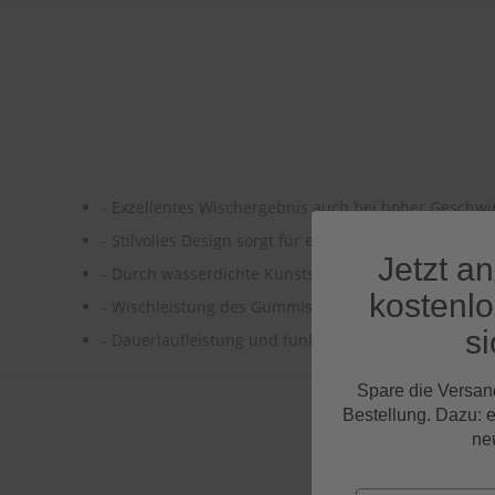
- Exzellentes Wischergebnis auch bei hoher Geschwi
- Stilvolles Design sorgt für ein formvollendetes Au
Jetzt a
- Durch wasserdichte Kunststoffabdeckung auch für
kostenl
- Wischleistung des Gummis als dauerhaft streifenfr
si
- Dauerlaufleistung und funktionssichere Montage er
Spare die Versan
Bestellung. Dazu: 
ne