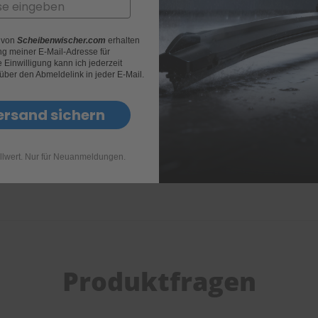
HEYNER Adapter SIDE LOC
r von
Scheibenwischer.com
erhalten
g meiner E-Mail-Adresse für
Einwilligung kann ich jederzeit
EAN-Nr.
4028224300139
 über den Abmeldelink in jeder E-Mail.
Art.Nr.
4000110
ersand sichern
llwert. Nur für Neuanmeldungen.
Produktfragen