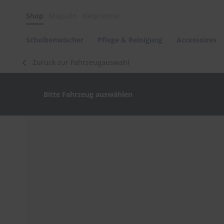
Scheibenwischer
Shop
Magazin
Helpcenter
Pflege
&
Reinigung
Scheibenwischer
Pflege & Reinigung
Accessoires
Felgenreinigung
Zurück zur Fahrzeugauswahl
Polituren
&
Lackpflege
Bitte Fahrzeug auswählen
Autowellness
von
scheibenwischer.com
Zum
Ende
Autoshampoo
der
Scheibenreinigung
Bildergalerie
springen
Kunststoffpflege
Polster-
&
Innenreinigung
Schwämme