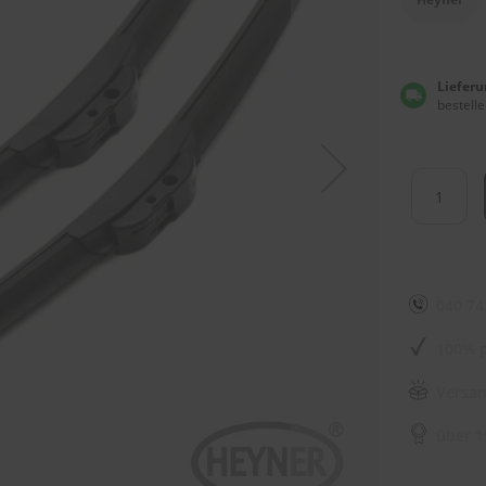
Lieferu
bestelle
040 74
100% p
Versan
über 1