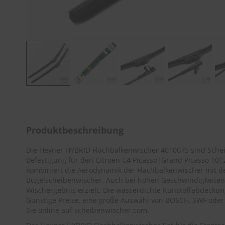
Zum
Anfang
der
Bildergalerie
Produktbeschreibung
springen
Die Heyner HYBRID Flachbalkenwischer 4010075 sind Sche
Befestigung für den
Citroen C4 Picasso|Grand Picasso 10|2
kombiniert die Aerodynamik der Flachbalkenwischer mit d
Bügelscheibenwischer. Auch bei hohen Geschwindigkeiten 
Wischergebnis erzielt. Die wasserdichte Kunstoffabdeckun
Günstige Preise, eine große Auswahl von BOSCH, SWF oder
Sie online auf scheibenwischer.com.