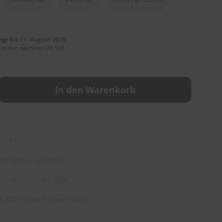
ng:
bis 11. August 2026
 in den nächsten 20 Std
In den Warenkorb
3 04214
assgenau Garantie
dkostenfrei ab 100€
5.000 positive Bewertungen