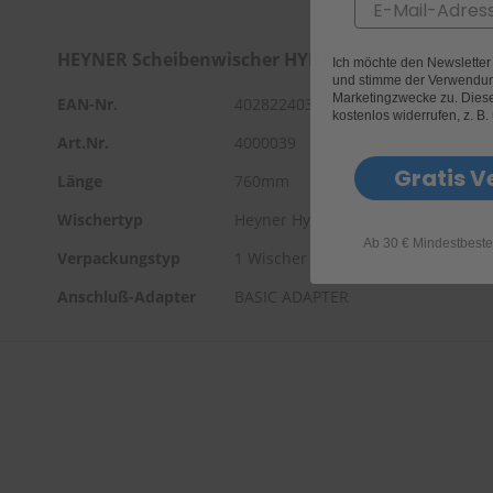
Email
HEYNER Scheibenwischer HYBRID 760mm
Ich möchte den Newslette
und stimme der Verwendun
Marketingzwecke zu. Diese 
EAN-Nr.
4028224039008
kostenlos widerrufen, z. B.
Art.Nr.
4000039
Gratis V
Länge
760mm
Wischertyp
Heyner Hybrid
Ab 30 € Mindestbeste
Verpackungstyp
1 Wischer
Anschluß-Adapter
BASIC ADAPTER