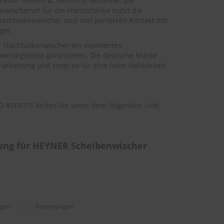
scheibe 760mm & 760mm sl verbindet die
nwischerset für die Frontscheibe nutzt die
lachbalkenwischer und den perfekten Kontakt mit
gie.
Flachbalkenwischer ein exzellentes
windigkeiten garantieren. Die deutsche Marke
arbeitung und sorgt so für eine hohe Haltbarkeit
 4010075 finden Sie unter dem folgenden Link:
ung für HEYNER Scheibenwischer
agen
Bewertungen