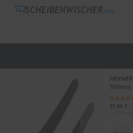
HEYNER
760mm 
Bewertung:
89
100
% of
37,06 €
inkl. 19% Mw
Heyner