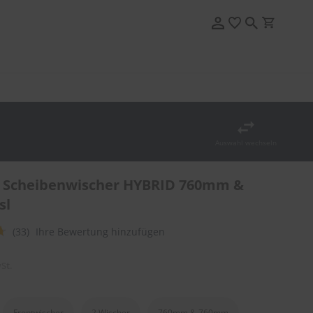
Auswahl wechseln
 Scheibenwischer HYBRID 760mm &
sl
(33)
Ihre Bewertung hinzufügen
St.
Frontwischer
2 Wischer
760mm & 760mm