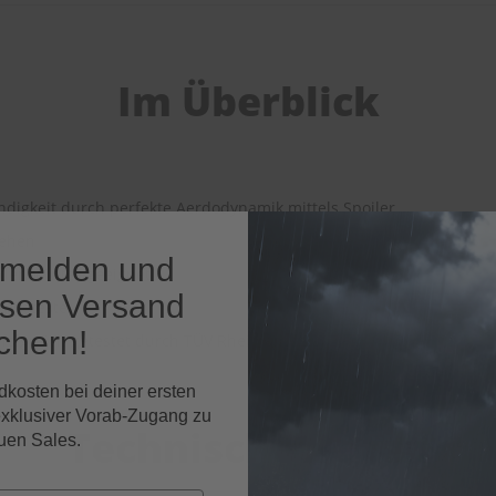
Im Überblick
ndigkeit durch perfekte Aerdodynamik mittels Spoiler
ssehen
nmelden und
 den Winter geeignet
osen Versand
ei getestet
chern!
folgreich getestet durch TÜV Rheinland (2012)
dkosten bei deiner ersten
exklusiver Vorab-Zugang zu
Technische Daten
uen Sales.