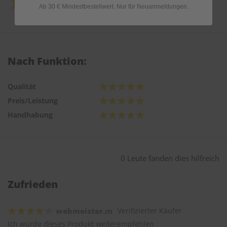
Ab 30 € Mindestbestellwert. Nur für Neuanmeldungen.
Nach Funktion:
Qualität
Preis/Leistung
Handhabung
0 Leute fanden dies hilfreich
Zufrieden
webmeister.m
Verifizierter Käufer
Ich würde dieses Produkt weiterempfehlen