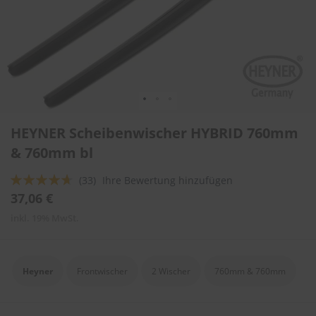
l
i
t
u
r
e
n
&
L
Zum
a
HEYNER Scheibenwischer HYBRID 760mm
Anfang
c
der
& 760mm bl
k
Bildergalerie
p
springen
f
Bewertung:
(33)
Ihre Bewertung hinzufügen
l
89
100
% of
37,06 €
e
g
inkl. 19% MwSt.
e
A
u
Heyner
Frontwischer
2 Wischer
760mm & 760mm
t
o
w