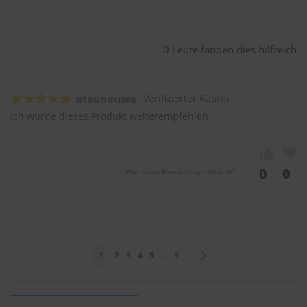
0 Leute fanden dies hilfreich
utaunduwe
Verifizierter Käufer
Ich würde dieses Produkt weiterempfehlen
0
0
War diese Bewertung hilfreich?
Seite
Sie lesen gerade Seite
Seite
Seite
Seite
Seite
Seite
Seite
Weiter
1
2
3
4
5
...
9