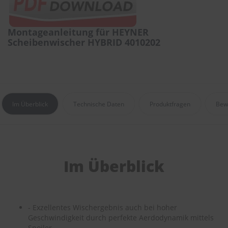
r
e
i
Montageanleitung für HEYNER
n
Scheibenwischer HYBRID 4010202
i
g
u
n
g
K
Im Überblick
Technische Daten
Produktfragen
Bew
u
n
s
t
s
t
Im Überblick
o
f
f
p
f
l
- Exzellentes Wischergebnis auch bei hoher
e
Geschwindigkeit durch perfekte Aerdodynamik mittels
g
Spoiler