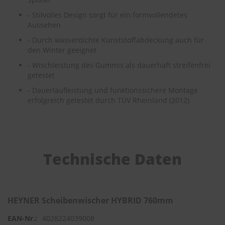
e
- Stilvolles Design sorgt für ein formvollendetes
Aussehen
P
o
- Durch wasserdichte Kunststoffabdeckung auch für
l
den Winter geeignet
s
t
- Wischleistung des Gummis als dauerhaft streifenfrei
e
getestet
r
-
- Dauerlaufleistung und funktionssichere Montage
&
erfolgreich getestet durch TÜV Rheinland (2012)
I
n
n
e
n
r
Technische Daten
e
i
n
i
g
HEYNER Scheibenwischer HYBRID 760mm
u
n
4028224039008
g