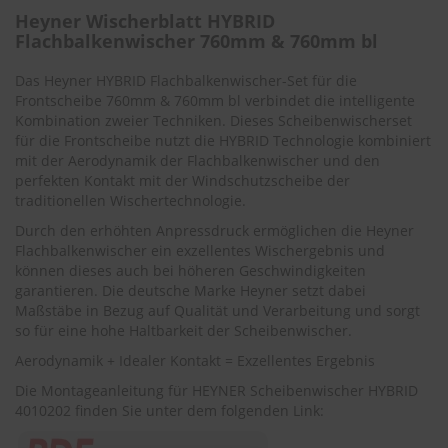
.
Heyner Wischerblatt HYBRID
c
Flachbalkenwischer 760mm & 760mm bl
o
m
Das Heyner HYBRID Flachbalkenwischer-Set für die
A
Frontscheibe 760mm & 760mm bl verbindet die intelligente
u
Kombination zweier Techniken. Dieses Scheibenwischerset
t
für die Frontscheibe nutzt die HYBRID Technologie kombiniert
o
mit der Aerodynamik der Flachbalkenwischer und den
s
perfekten Kontakt mit der Windschutzscheibe der
h
traditionellen Wischertechnologie.
a
m
Durch den erhöhten Anpressdruck ermöglichen die Heyner
p
Flachbalkenwischer ein exzellentes Wischergebnis und
o
können dieses auch bei höheren Geschwindigkeiten
o
garantieren. Die deutsche Marke Heyner setzt dabei
Maßstäbe in Bezug auf Qualität und Verarbeitung und sorgt
S
so für eine hohe Haltbarkeit der Scheibenwischer.
c
h
Aerodynamik + Idealer Kontakt = Exzellentes Ergebnis
e
i
Die Montageanleitung für HEYNER Scheibenwischer HYBRID
b
4010202 finden Sie unter dem folgenden Link:
e
n