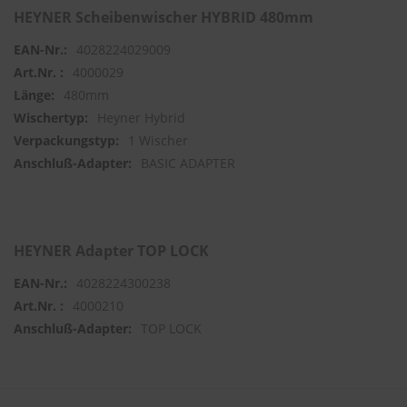
HEYNER Scheibenwischer HYBRID 480mm
S
4028224029009
c
h
4000029
w
480mm
ä
m
Heyner Hybrid
m
1 Wischer
e
BASIC ADAPTER
T
ü
c
h
e
r
HEYNER Adapter TOP LOCK
B
ü
4028224300238
r
4000210
s
t
TOP LOCK
e
n
Accessoires