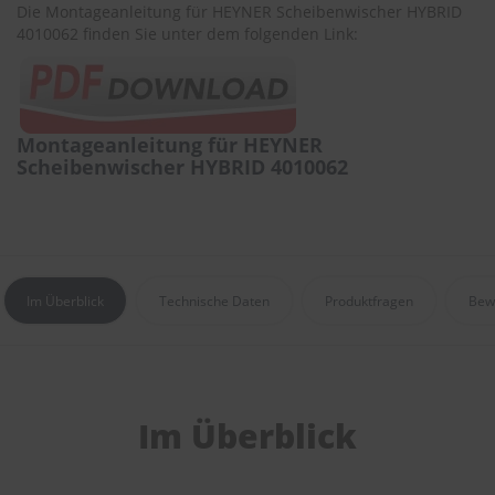
r
Die Montageanleitung für HEYNER Scheibenwischer HYBRID
e
4010062 finden Sie unter dem folgenden Link:
i
n
i
g
u
Montageanleitung für HEYNER
n
Scheibenwischer HYBRID 4010062
g
K
u
n
s
t
Im Überblick
Technische Daten
Produktfragen
Bew
s
t
o
f
f
p
Im Überblick
f
l
e
g