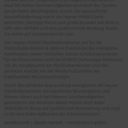
.
Auch bei hohen Geschwindigkeiten wird dank des Spoilers
c
ein perfektes Wischergebnis erzielt. Die wasserdichte
o
m
Kunstoffabdeckung macht die Heyner HYBIRD-Serie
winterfest. Günstige Preise, eine große Auswahl von BOSCH,
A
SWF oder HEYNER und eine professionelle Beratung finden
u
Sie online auf scheibenwischer.com.
t
Das Heyner HYBRID Flachbalkenwischer-Set für die
o
s
Frontscheibe 650mm & 480mm tl verbindet die intelligente
h
Kombination zweier Techniken. Dieses Scheibenwischerset
a
für die Frontscheibe nutzt die HYBRID Technologie kombiniert
m
mit der Aerodynamik der Flachbalkenwischer und den
p
perfekten Kontakt mit der Windschutzscheibe der
o
traditionellen Wischertechnologie.
o
Durch den erhöhten Anpressdruck ermöglichen die Heyner
S
Flachbalkenwischer ein exzellentes Wischergebnis und
c
können dieses auch bei höheren Geschwindigkeiten
h
garantieren. Die deutsche Marke Heyner setzt dabei
e
Maßstäbe in Bezug auf Qualität und Verarbeitung und sorgt
i
so für eine hohe Haltbarkeit der Scheibenwischer.
b
e
Aerodynamik + Idealer Kontakt = Exzellentes Ergebnis
n