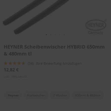
l
i
t
u
r
e
n
&
L
Zum
a
HEYNER Scheibenwischer HYBRID 650mm
Anfang
c
der
& 480mm tl
k
Bildergalerie
p
springen
f
Bewertung:
(34)
Ihre Bewertung hinzufügen
l
89
100
% of
12,82 €
e
g
inkl. 19% MwSt.
e
A
u
Heyner
Frontwischer
2 Wischer
650mm & 480mm
t
o
w