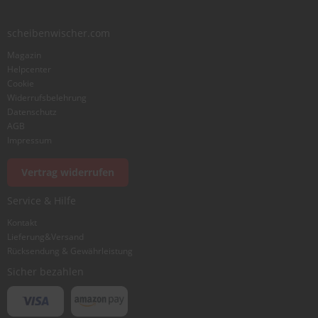
Zusammenfassung
scheibenwischer.com
Magazin
Bewertung
Helpcenter
Cookie
Widerrufsbelehrung
Datenschutz
AGB
Impressum
Foto hinzufügen
Vertrag widerrufen
Service & Hilfe
Ich würde dieses Produkt weiterempfehlen
Kontakt
Lieferung&Versand
Rücksendung & Gewährleistung
Bewertung abschicken
Sicher bezahlen