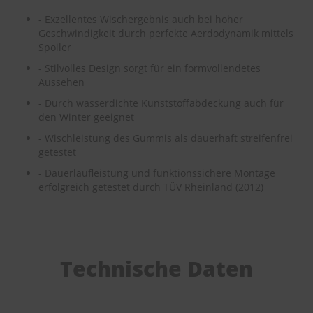
e
- Exzellentes Wischergebnis auch bei hoher
Geschwindigkeit durch perfekte Aerdodynamik mittels
P
Spoiler
o
l
- Stilvolles Design sorgt für ein formvollendetes
s
Aussehen
t
e
- Durch wasserdichte Kunststoffabdeckung auch für
r
den Winter geeignet
-
&
- Wischleistung des Gummis als dauerhaft streifenfrei
I
getestet
n
- Dauerlaufleistung und funktionssichere Montage
n
e
erfolgreich getestet durch TÜV Rheinland (2012)
n
r
e
i
n
Technische Daten
i
g
u
n
g