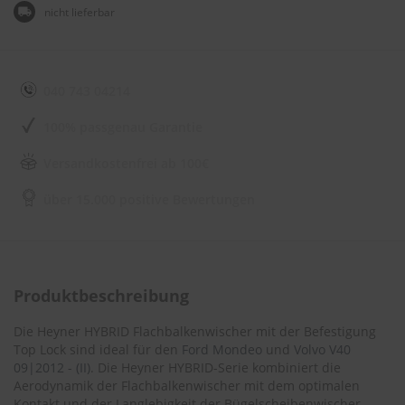
e
nicht lieferbar
l
l
n
e
s
040 743 04214
s
v
100% passgenau Garantie
o
n
Versandkostenfrei ab 100€
s
c
h
über 15.000 positive Bewertungen
e
i
b
e
n
Produktbeschreibung
w
i
s
Die Heyner HYBRID Flachbalkenwischer mit der Befestigung
c
Top Lock sind ideal für den
Ford Mondeo
und
Volvo V40
h
09|2012 - (II)
. Die Heyner HYBRID-Serie kombiniert die
e
Aerodynamik der Flachbalkenwischer mit dem optimalen
r
Kontakt und der Langlebigkeit der Bügelscheibenwischer.