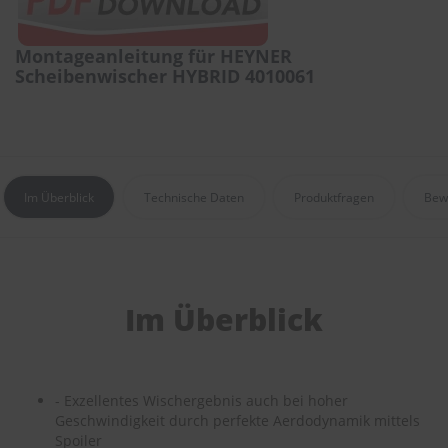
r
e
i
Montageanleitung für HEYNER
n
Scheibenwischer HYBRID 4010061
i
g
u
n
g
K
Im Überblick
Technische Daten
Produktfragen
Bew
u
n
s
t
s
t
Im Überblick
o
f
f
p
f
- Exzellentes Wischergebnis auch bei hoher
l
Geschwindigkeit durch perfekte Aerdodynamik mittels
e
Spoiler
g