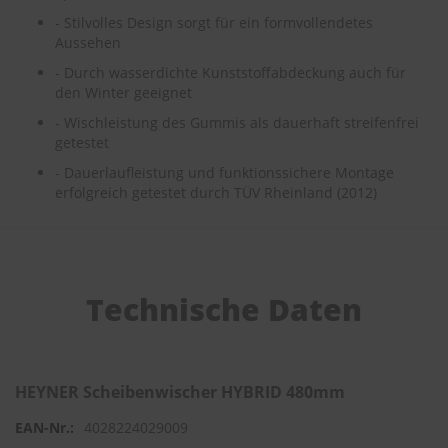
e
- Stilvolles Design sorgt für ein formvollendetes
Aussehen
P
o
- Durch wasserdichte Kunststoffabdeckung auch für
l
den Winter geeignet
s
- Wischleistung des Gummis als dauerhaft streifenfrei
t
e
getestet
r
- Dauerlaufleistung und funktionssichere Montage
-
erfolgreich getestet durch TÜV Rheinland (2012)
&
I
n
n
e
n
Technische Daten
r
e
i
n
i
HEYNER Scheibenwischer HYBRID 480mm
g
u
4028224029009
n
g