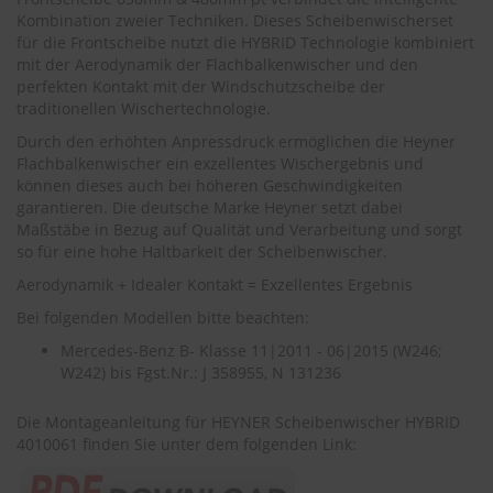
.
Kombination zweier Techniken. Dieses Scheibenwischerset
c
für die Frontscheibe nutzt die HYBRID Technologie kombiniert
o
m
mit der Aerodynamik der Flachbalkenwischer und den
perfekten Kontakt mit der Windschutzscheibe der
A
traditionellen Wischertechnologie.
u
Durch den erhöhten Anpressdruck ermöglichen die Heyner
t
Flachbalkenwischer ein exzellentes Wischergebnis und
o
s
können dieses auch bei höheren Geschwindigkeiten
h
garantieren. Die deutsche Marke Heyner setzt dabei
a
Maßstäbe in Bezug auf Qualität und Verarbeitung und sorgt
m
so für eine hohe Haltbarkeit der Scheibenwischer.
p
o
Aerodynamik + Idealer Kontakt = Exzellentes Ergebnis
o
Bei folgenden Modellen bitte beachten:
S
Mercedes-Benz B- Klasse 11|2011 - 06|2015 (W246;
c
W242) bis Fgst.Nr.: J 358955, N 131236
h
e
Die Montageanleitung für HEYNER Scheibenwischer HYBRID
i
b
4010061 finden Sie unter dem folgenden Link:
e
n