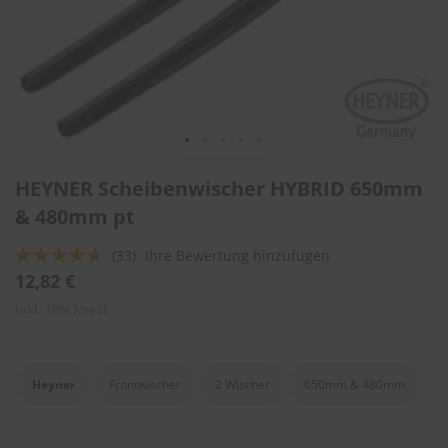
l
i
t
u
r
e
n
&
L
Zum
a
HEYNER Scheibenwischer HYBRID 650mm
Anfang
c
der
& 480mm pt
k
Bildergalerie
p
springen
f
Bewertung:
(33)
Ihre Bewertung hinzufügen
l
89
100
% of
12,82 €
e
g
inkl. 19% MwSt.
e
A
u
Heyner
Frontwischer
2 Wischer
650mm & 480mm
t
o
w