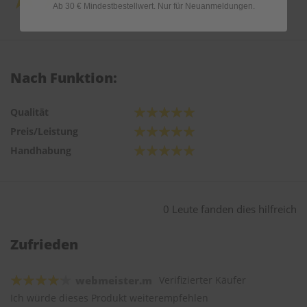
Ab 30 € Mindestbestellwert. Nur für Neuanmeldungen.
Nach Funktion:
Qualität
Preis/Leistung
Handhabung
0 Leute fanden dies hilfreich
Zufrieden
webmeister.m
Verifizierter Käufer
Ich würde dieses Produkt weiterempfehlen