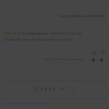
0 Leute fanden dies hilfreich
utaunduwe
Verifizierter Käufer
Ich würde dieses Produkt weiterempfehlen
0
0
War diese Bewertung hilfreich?
Seite
Sie lesen gerade Seite
Seite
Seite
Seite
Seite
Seite
Seite
Weiter
1
2
3
4
5
...
9