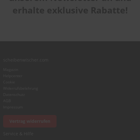
star
stars
stars
stars
stars
1
2
3
4
5
erhalte exklusive Rabatte!
Laufruhe
star
stars
stars
stars
stars
1
2
3
4
5
star
stars
stars
stars
stars
Benutzername
Zusammenfassung
scheibenwischer.com
Magazin
Bewertung
Helpcenter
Cookie
Widerrufsbelehrung
Datenschutz
AGB
Impressum
Foto hinzufügen
Vertrag widerrufen
Service & Hilfe
Ich würde dieses Produkt weiterempfehlen