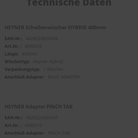
Technische Daten
S
c
h
HEYNER Scheibenwischer HYBRID 400mm
w
ä
4028224026008
m
m
4000026
e
400mm
T
ü
Heyner Hybrid
c
1 Wischer
h
BASIC ADAPTER
e
r
B
ü
r
s
HEYNER Adapter PINCH TAB
t
e
4028224300337
n
4000310
PINCH TAB
Accessoires