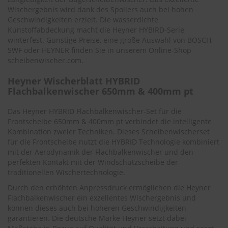
.
Wischergebnis wird dank des Spoilers auch bei hohen
c
Geschwindigkeiten erzielt. Die wasserdichte
o
m
Kunstoffabdeckung macht die Heyner HYBIRD-Serie
winterfest. Günstige Preise, eine große Auswahl von BOSCH,
A
SWF oder HEYNER finden Sie in unserem Online-Shop
u
scheibenwischer.com.
t
o
Heyner Wischerblatt HYBRID
s
Flachbalkenwischer 650mm & 400mm pt
h
a
Das Heyner HYBRID Flachbalkenwischer-Set für die
m
Frontscheibe 650mm & 400mm pt verbindet die intelligente
p
o
Kombination zweier Techniken. Dieses Scheibenwischerset
o
für die Frontscheibe nutzt die HYBRID Technologie kombiniert
mit der Aerodynamik der Flachbalkenwischer und den
S
perfekten Kontakt mit der Windschutzscheibe der
c
traditionellen Wischertechnologie.
h
e
Durch den erhöhten Anpressdruck ermöglichen die Heyner
i
Flachbalkenwischer ein exzellentes Wischergebnis und
b
können dieses auch bei höheren Geschwindigkeiten
e
garantieren. Die deutsche Marke Heyner setzt dabei
n