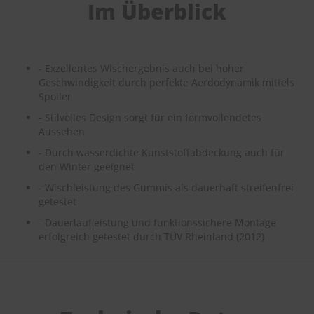
Im Überblick
e
P
o
l
- Exzellentes Wischergebnis auch bei hoher
s
Geschwindigkeit durch perfekte Aerdodynamik mittels
t
Spoiler
e
r
- Stilvolles Design sorgt für ein formvollendetes
-
Aussehen
&
I
- Durch wasserdichte Kunststoffabdeckung auch für
n
den Winter geeignet
n
e
- Wischleistung des Gummis als dauerhaft streifenfrei
n
getestet
r
- Dauerlaufleistung und funktionssichere Montage
e
erfolgreich getestet durch TÜV Rheinland (2012)
i
n
i
g
u
n
g