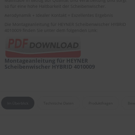
Maßstäbe in Bezug auf Qualität und Verarbeitung und sorgt
r
so für eine hohe Haltbarkeit der Scheibenwischer.
e
i
Aerodynamik + Idealer Kontakt = Exzellentes Ergebnis
n
Die Montageanleitung für HEYNER Scheibenwischer HYBRID
i
g
4010009 finden Sie unter dem folgenden Link:
u
n
g
K
Montageanleitung für HEYNER
u
Scheibenwischer HYBRID 4010009
n
s
t
s
t
o
f
Im Überblick
Technische Daten
Produktfragen
Bew
f
p
f
l
e
g