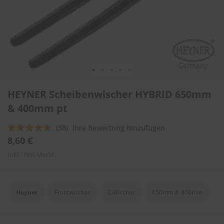
l
i
t
u
r
e
n
&
L
Zum
a
HEYNER Scheibenwischer HYBRID 650mm
Anfang
c
der
& 400mm pt
k
Bildergalerie
p
springen
f
Bewertung:
(38)
Ihre Bewertung hinzufügen
l
90
100
% of
8,60 €
e
g
inkl. 19% MwSt.
e
A
u
Heyner
Frontwischer
2 Wischer
650mm & 400mm
t
o
w