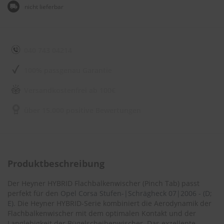
e
nicht lieferbar
l
l
n
e
s
040 743 04214
s
v
100% passgenau Garantie
o
n
Versandkostenfrei ab 100€
s
c
h
über 15.000 positive Bewertungen
e
i
b
e
n
Produktbeschreibung
w
i
s
Der Heyner HYBRID Flachbalkenwischer (Pinch Tab) passt
c
perfekt für den
Opel Corsa Stufen-|Schrägheck 07|2006 - (D;
h
E)
. Die Heyner HYBRID-Serie kombiniert die Aerodynamik der
e
Flachbalkenwischer mit dem optimalen Kontakt und der
r
Langlebigkeit der Bügelscheibenwischer. Das exzellente