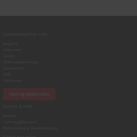
Benutzername
Zusammenfassung
scheibenwischer.com
Magazin
Bewertung
Helpcenter
Cookie
Widerrufsbelehrung
Datenschutz
AGB
Impressum
Foto hinzufügen
Vertrag widerrufen
Service & Hilfe
Ich würde dieses Produkt weiterempfehlen
Kontakt
Lieferung&Versand
Rücksendung & Gewährleistung
Bewertung abschicken
Sicher bezahlen