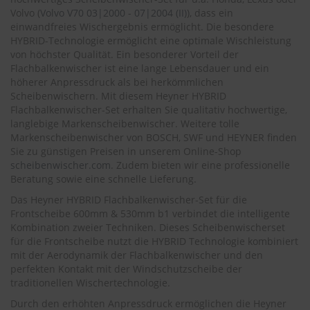
.
Volvo (
Volvo V70 03|2000 - 07|2004 (II)
), dass ein
c
einwandfreies Wischergebnis ermöglicht. Die besondere
o
m
HYBRID-Technologie ermöglicht eine optimale Wischleistung
von höchster Qualität. Ein besonderer Vorteil der
A
Flachbalkenwischer ist eine lange Lebensdauer und ein
u
höherer Anpressdruck als bei herkömmlichen
t
Scheibenwischern. Mit diesem Heyner HYBRID
o
Flachbalkenwischer-Set erhalten Sie qualitativ hochwertige,
s
langlebige Markenscheibenwischer. Weitere tolle
h
Markenscheibenwischer von BOSCH, SWF und HEYNER finden
a
Sie zu günstigen Preisen in unserem Online-Shop
m
scheibenwischer.com
. Zudem bieten wir eine professionelle
p
o
Beratung sowie eine schnelle Lieferung.
o
Das Heyner HYBRID Flachbalkenwischer-Set für die
Frontscheibe 600mm & 530mm b1 verbindet die intelligente
S
Kombination zweier Techniken. Dieses Scheibenwischerset
c
für die Frontscheibe nutzt die HYBRID Technologie kombiniert
h
e
mit der Aerodynamik der Flachbalkenwischer und den
i
perfekten Kontakt mit der Windschutzscheibe der
b
traditionellen Wischertechnologie.
e
Durch den erhöhten Anpressdruck ermöglichen die Heyner
n