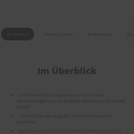
e
P
o
l
s
Im Überblick
Technische Daten
Produktfragen
Bew
t
e
r
-
&
I
Im Überblick
n
n
e
n
r
- Exzellentes Wischergebnis auch bei hoher
e
Geschwindigkeit durch perfekte Aerdodynamik mittels
i
n
Spoiler
i
- Stilvolles Design sorgt für ein formvollendetes
g
Aussehen
u
n
- Durch wasserdichte Kunststoffabdeckung auch für
g