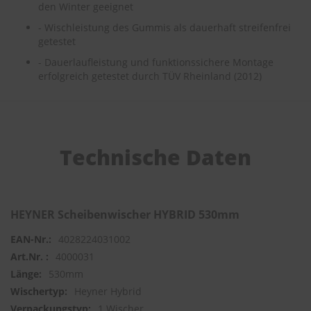
den Winter geeignet
S
- Wischleistung des Gummis als dauerhaft streifenfrei
c
getestet
h
- Dauerlaufleistung und funktionssichere Montage
w
ä
erfolgreich getestet durch TÜV Rheinland (2012)
m
m
e
T
ü
Technische Daten
c
h
e
r
B
ü
HEYNER Scheibenwischer HYBRID 530mm
r
s
4028224031002
t
4000031
e
530mm
n
Heyner Hybrid
Accessoires
1 Wischer