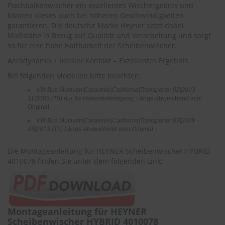
r
Flachbalkenwischer ein exzellentes Wischergebnis und
e
können dieses auch bei höheren Geschwindigkeiten
i
garantieren. Die deutsche Marke Heyner setzt dabei
n
Maßstäbe in Bezug auf Qualität und Verarbeitung und sorgt
i
so für eine hohe Haltbarkeit der Scheibenwischer.
g
u
Aerodynamik + Idealer Kontakt = Exzellentes Ergebnis
n
Bei folgenden Modellen bitte beachten:
g
VW Bus Multivan|Caravelle|California|Transporter 02|2003 -
K
11|2009 (T5) nur für Hakenbefestigung;
Länge abweichend vom
u
Original
n
VW Bus Multivan|Caravelle|California|Transporter 09|2009 -
s
05|2013 (T5) Länge abweichend vom Original
t
s
t
Die Montageanleitung für HEYNER Scheibenwischer HYBRID
o
4010078 finden Sie unter dem folgenden Link:
f
f
p
f
l
Montageanleitung für HEYNER
e
Scheibenwischer HYBRID 4010078
g