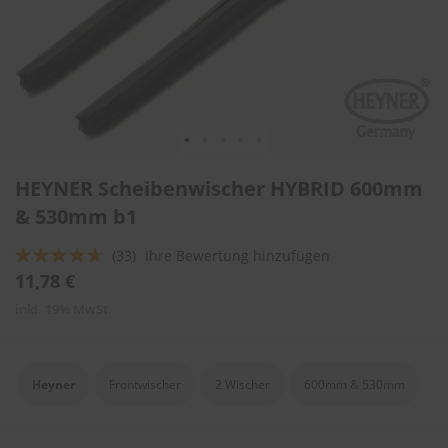
l
i
t
u
r
e
n
&
L
Zum
a
HEYNER Scheibenwischer HYBRID 600mm
Anfang
c
der
& 530mm b1
k
Bildergalerie
p
springen
f
Bewertung:
(33)
Ihre Bewertung hinzufügen
l
89
100
% of
11,78 €
e
g
inkl. 19% MwSt.
e
A
u
Heyner
Frontwischer
2 Wischer
600mm & 530mm
t
o
w