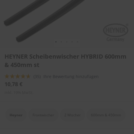
l
i
t
u
r
e
n
&
L
Zum
a
HEYNER Scheibenwischer HYBRID 600mm
Anfang
c
der
& 450mm st
k
Bildergalerie
p
springen
f
Bewertung:
(35)
Ihre Bewertung hinzufügen
l
89
100
% of
10,78 €
e
g
inkl. 19% MwSt.
e
A
u
Heyner
Frontwischer
2 Wischer
600mm & 450mm
t
o
w