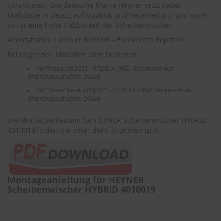
r
garantieren. Die deutsche Marke Heyner setzt dabei
e
Maßstäbe in Bezug auf Qualität und Verarbeitung und sorgt
i
so für eine hohe Haltbarkeit der Scheibenwischer.
n
Aerodynamik + Idealer Kontakt = Exzellentes Ergebnis
i
g
Bei folgenden Modellen bitte beachten:
u
n
VW Passat 08|2011 - 07|2014 (362) Steckbreite der
g
Wischblattaufnahme 16mm
VW Passat Variant 08|2011 - 07|2014 (365) Steckbreite der
K
Wischblattaufnahme 16mm
u
n
Die Montageanleitung für HEYNER Scheibenwischer HYBRID
s
t
4010019 finden Sie unter dem folgenden Link:
s
t
o
f
f
Montageanleitung für HEYNER
p
Scheibenwischer HYBRID 4010019
f
l
e
g