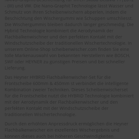
.
- (III)
und VW. Die Nano-Graphit Technologie lässt Wasser und
c
Schmutz von Ihren Scheibenwischern abperlen, indem die
o
m
Beschichtung den Wischergummi wie Schuppen umschliesst.
Die Wischergummis bleiben dadurch länger geschmeidig. Die
A
Hybrid Technologie kombiniert die Aerodynamik der
u
Flachbalkenwischner und den perfekten Kontakt mit der
t
Windschutzscheibe der traditionellen Wischertechnologie. In
o
unserem Online-Shop
scheibenwischer.com
finden Sie eine
s
tolle Markenauswahl von bekannten Herstellern wie BOSCH,
h
SWF oder HEYNER zu günstigen Preisen und bei schneller
a
Lieferung.
m
p
Das Heyner HYBRID Flachbalkenwischer-Set für die
o
Frontscheibe 600mm & 450mm st verbindet die intelligente
o
Kombination zweier Techniken. Dieses Scheibenwischerset
für die Frontscheibe nutzt die HYBRID Technologie kombiniert
S
mit der Aerodynamik der Flachbalkenwischer und den
c
perfekten Kontakt mit der Windschutzscheibe der
h
e
traditionellen Wischertechnologie.
i
Durch den erhöhten Anpressdruck ermöglichen die Heyner
b
Flachbalkenwischer ein exzellentes Wischergebnis und
e
können dieses auch bei höheren Geschwindigkeiten
n