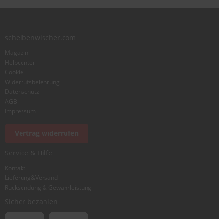
Zusammenfassung
scheibenwischer.com
Magazin
Bewertung
Helpcenter
Cookie
Widerrufsbelehrung
Datenschutz
AGB
Impressum
Foto hinzufügen
Vertrag widerrufen
Service & Hilfe
Ich würde dieses Produkt weiterempfehlen
Kontakt
Lieferung&Versand
Rücksendung & Gewährleistung
Bewertung abschicken
Sicher bezahlen