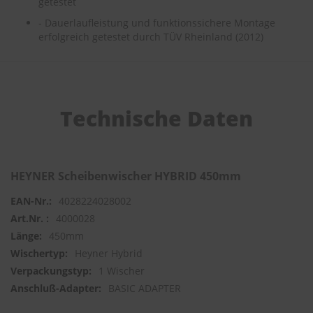
getestet
- Dauerlaufleistung und funktionssichere Montage
S
erfolgreich getestet durch TÜV Rheinland (2012)
c
h
w
ä
m
m
Technische Daten
e
T
ü
c
h
HEYNER Scheibenwischer HYBRID 450mm
e
r
4028224028002
B
ü
4000028
r
450mm
s
t
Heyner Hybrid
e
1 Wischer
n
BASIC ADAPTER
Accessoires