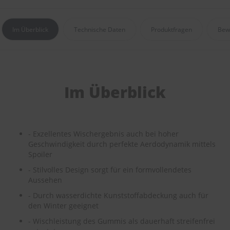
e
P
Im Überblick
Technische Daten
Produktfragen
Bew
o
l
s
t
e
r
Im Überblick
-
&
I
n
n
- Exzellentes Wischergebnis auch bei hoher
e
Geschwindigkeit durch perfekte Aerdodynamik mittels
n
Spoiler
r
e
- Stilvolles Design sorgt für ein formvollendetes
i
Aussehen
n
i
- Durch wasserdichte Kunststoffabdeckung auch für
g
den Winter geeignet
u
n
- Wischleistung des Gummis als dauerhaft streifenfrei
g