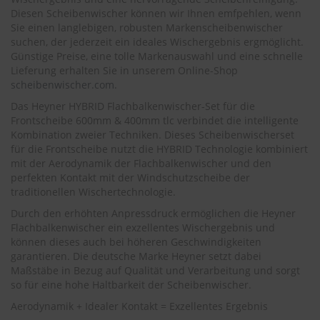
.
Diesen Scheibenwischer können wir Ihnen emfpehlen, wenn
c
Sie einen langlebigen, robusten Markenscheibenwischer
o
m
suchen, der jederzeit ein ideales Wischergebnis ergmöglicht.
Günstige Preise, eine tolle Markenauswahl und eine schnelle
A
Lieferung erhalten Sie in unserem Online-Shop
u
scheibenwischer.com.
t
Das Heyner HYBRID Flachbalkenwischer-Set für die
o
s
Frontscheibe 600mm & 400mm tlc verbindet die intelligente
h
Kombination zweier Techniken. Dieses Scheibenwischerset
a
für die Frontscheibe nutzt die HYBRID Technologie kombiniert
m
mit der Aerodynamik der Flachbalkenwischer und den
p
perfekten Kontakt mit der Windschutzscheibe der
o
traditionellen Wischertechnologie.
o
Durch den erhöhten Anpressdruck ermöglichen die Heyner
S
Flachbalkenwischer ein exzellentes Wischergebnis und
c
können dieses auch bei höheren Geschwindigkeiten
h
garantieren. Die deutsche Marke Heyner setzt dabei
e
Maßstäbe in Bezug auf Qualität und Verarbeitung und sorgt
i
so für eine hohe Haltbarkeit der Scheibenwischer.
b
e
Aerodynamik + Idealer Kontakt = Exzellentes Ergebnis
n