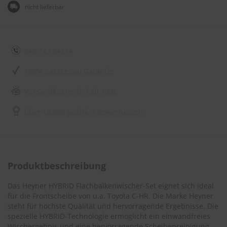
e
nicht lieferbar
l
l
n
e
s
040 743 04214
s
v
100% passgenau Garantie
o
n
Versandkostenfrei ab 100€
s
c
h
über 15.000 positive Bewertungen
e
i
b
e
n
Produktbeschreibung
w
i
s
Das Heyner HYBRID Flachbalkenwischer-Set eignet sich ideal
c
für die Frontscheibe von u.a.
Toyota C-HR
. Die Marke Heyner
h
steht für höchste Qualität und hervorragende Ergebnisse. Die
e
spezielle HYBRID-Technologie ermöglicht ein einwandfreies
r
Wischergebnis und eine hervorragende Scheibenreinigung.