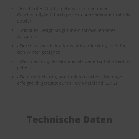
e
- Exzellentes Wischergebnis auch bei hoher
Geschwindigkeit durch perfekte Aerdodynamik mittels
P
Spoiler
o
l
- Stilvolles Design sorgt für ein formvollendetes
s
Aussehen
t
e
- Durch wasserdichte Kunststoffabdeckung auch für
r
den Winter geeignet
-
&
- Wischleistung des Gummis als dauerhaft streifenfrei
I
getestet
n
- Dauerlaufleistung und funktionssichere Montage
n
e
erfolgreich getestet durch TÜV Rheinland (2012)
n
r
e
i
n
Technische Daten
i
g
u
n
g