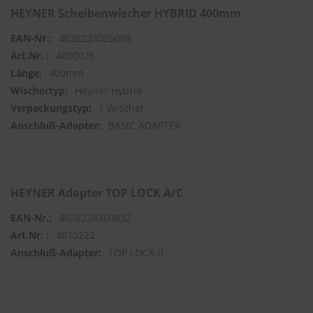
HEYNER Scheibenwischer HYBRID 400mm
S
4028224026008
c
h
4000026
w
400mm
ä
m
Heyner Hybrid
m
1 Wischer
e
BASIC ADAPTER
T
ü
c
h
e
r
HEYNER Adapter TOP LOCK A/C
B
ü
4028224300832
r
4010222
s
t
TOP LOCK II
e
n
Accessoires