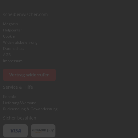
Zusammenfassung
scheibenwischer.com
Magazin
Bewertung
Helpcenter
Cookie
Widerrufsbelehrung
Datenschutz
AGB
Impressum
Foto hinzufügen
Vertrag widerrufen
Service & Hilfe
Ich würde dieses Produkt weiterempfehlen
Kontakt
Lieferung&Versand
Rücksendung & Gewährleistung
Bewertung abschicken
Sicher bezahlen