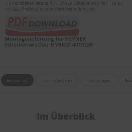
r
Die Montageanleitung für HEYNER Scheibenwischer HYBRID
e
4010226 finden Sie unter dem folgenden Link:
i
n
i
g
u
Montageanleitung für HEYNER
n
Scheibenwischer HYBRID 4010226
g
K
u
n
s
t
Im Überblick
Technische Daten
Produktfragen
Bew
s
t
o
f
f
p
Im Überblick
f
l
e
g