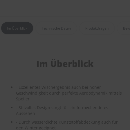
e
P
o
l
Im Überblick
Technische Daten
Produktfragen
Bew
s
t
e
r
-
&
Im Überblick
I
n
n
e
n
- Exzellentes Wischergebnis auch bei hoher
r
Geschwindigkeit durch perfekte Aerdodynamik mittels
e
i
Spoiler
n
- Stilvolles Design sorgt für ein formvollendetes
i
Aussehen
g
u
- Durch wasserdichte Kunststoffabdeckung auch für
n
den Winter geeignet
g