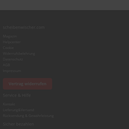
Zusammenfassung
scheibenwischer.com
Magazin
Bewertung
Helpcenter
Cookie
Widerrufsbelehrung
Datenschutz
AGB
Impressum
Foto hinzufügen
Vertrag widerrufen
Service & Hilfe
Ich würde dieses Produkt weiterempfehlen
Kontakt
Lieferung&Versand
Rücksendung & Gewährleistung
Bewertung abschicken
Sicher bezahlen