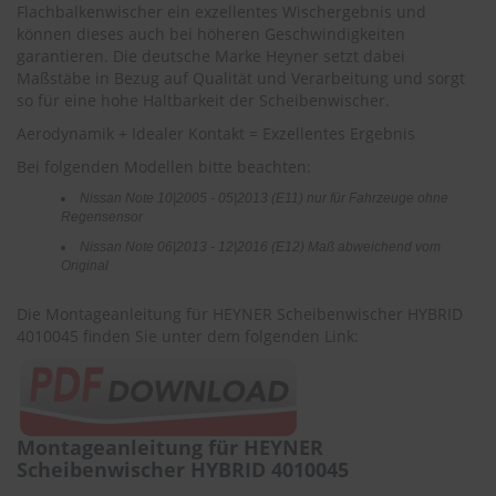
r
Flachbalkenwischer ein exzellentes Wischergebnis und
e
können dieses auch bei höheren Geschwindigkeiten
i
garantieren. Die deutsche Marke Heyner setzt dabei
n
Maßstäbe in Bezug auf Qualität und Verarbeitung und sorgt
i
so für eine hohe Haltbarkeit der Scheibenwischer.
g
u
Aerodynamik + Idealer Kontakt = Exzellentes Ergebnis
n
Bei folgenden Modellen bitte beachten:
g
Nissan Note 10|2005 - 05|2013 (E11)
nur für Fahrzeuge ohne
K
Regensensor
u
Nissan Note 06|2013 - 12|2016 (E12) Maß abweichend vom
n
Original
s
t
s
Die Montageanleitung für HEYNER Scheibenwischer HYBRID
t
4010045 finden Sie unter dem folgenden Link:
o
f
f
p
f
Montageanleitung für HEYNER
l
Scheibenwischer HYBRID 4010045
e
g