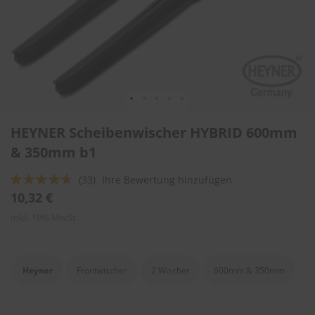
l
i
t
u
r
e
n
&
L
Zum
a
HEYNER Scheibenwischer HYBRID 600mm
Anfang
c
der
& 350mm b1
k
Bildergalerie
p
springen
f
Bewertung:
(33)
Ihre Bewertung hinzufügen
l
89
100
% of
10,32 €
e
g
inkl. 19% MwSt.
e
A
u
Heyner
Frontwischer
2 Wischer
600mm & 350mm
t
o
w