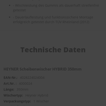
- Wischleistung des Gummis als dauerhaft streifenfrei
S
getestet
c
- Dauerlaufleistung und funktionssichere Montage
h
w
erfolgreich getestet durch TÜV Rheinland (2012)
ä
m
m
e
T
Technische Daten
ü
c
h
e
r
B
HEYNER Scheibenwischer HYBRID 350mm
ü
r
4028224024004
s
4000024
t
350mm
e
n
Heyner Hybrid
1 Wischer
Accessoires