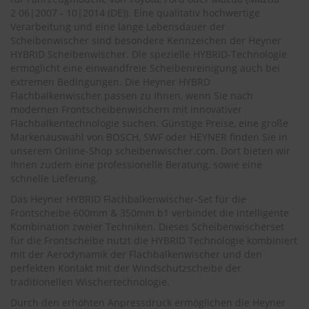
.
2 06|2007 - 10|2014 (DE)
). Eine qualitativ hochwertige
c
Verarbeitung und eine lange Lebensdauer der
o
m
Scheibenwischer sind besondere Kennzeichen der Heyner
HYBRID Scheibenwischer. Die spezielle HYBRID-Technologie
A
ermöglicht eine einwandfreie Scheibenreinigung auch bei
u
extremen Bedingungen. Die Heyner HYBRD
t
Flachbalkenwischer passen zu Ihnen, wenn Sie nach
o
modernen Frontscheibenwischern mit innovativer
s
Flachbalkentechnologie suchen. Günstige Preise, eine große
h
Markenauswahl von BOSCH, SWF oder HEYNER finden Sie in
a
unserem Online-Shop
scheibenwischer.com
. Dort bieten wir
m
Ihnen zudem eine professionelle Beratung, sowie eine
p
o
schnelle Lieferung.
o
Das Heyner HYBRID Flachbalkenwischer-Set für die
Frontscheibe 600mm & 350mm b1 verbindet die intelligente
S
Kombination zweier Techniken. Dieses Scheibenwischerset
c
für die Frontscheibe nutzt die HYBRID Technologie kombiniert
h
e
mit der Aerodynamik der Flachbalkenwischer und den
i
perfekten Kontakt mit der Windschutzscheibe der
b
traditionellen Wischertechnologie.
e
Durch den erhöhten Anpressdruck ermöglichen die Heyner
n