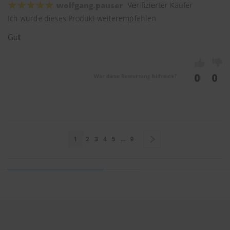
wolfgang.pauser
Verifizierter Käufer
Ich würde dieses Produkt weiterempfehlen
Gut
0
0
War diese Bewertung hilfreich?
Seite
Sie lesen gerade Seite
Seite
Seite
Seite
Seite
Seite
Seite
Weiter
1
2
3
4
5
...
9
Sie bewerten:
HEYNER Scheibenwischer HYBRID 530mm & 530mm
tl