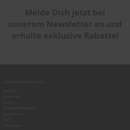
Melde Dich jetzt bei
Handhabung
1
2
3
4
5
unserem Newsletter an und
Qualität
star
stars
stars
stars
stars
1
2
3
4
5
erhalte exklusive Rabatte!
Laufruhe
star
stars
stars
stars
stars
1
2
3
4
5
star
stars
stars
stars
stars
Benutzername
Zusammenfassung
scheibenwischer.com
Magazin
Bewertung
Helpcenter
Cookie
Widerrufsbelehrung
Datenschutz
AGB
Impressum