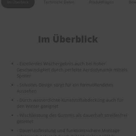
Im Überblick
Technische Daten
Produktfragen
Bew
e
P
o
l
s
Im Überblick
t
e
r
-
&
- Exzellentes Wischergebnis auch bei hoher
I
Geschwindigkeit durch perfekte Aerdodynamik mittels
n
n
Spoiler
e
- Stilvolles Design sorgt für ein formvollendetes
n
Aussehen
r
e
- Durch wasserdichte Kunststoffabdeckung auch für
i
den Winter geeignet
n
i
- Wischleistung des Gummis als dauerhaft streifenfrei
g
getestet
u
n
- Dauerlaufleistung und funktionssichere Montage
g