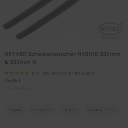
l
i
t
u
r
e
n
&
L
Zum
a
HEYNER Scheibenwischer HYBRID 530mm
Anfang
c
der
& 530mm tl
k
Bildergalerie
p
springen
f
Bewertung:
(34)
Ihre Bewertung hinzufügen
l
89
100
% of
25,06 €
e
g
inkl. 19% MwSt.
e
A
u
Heyner
Frontwischer
2 Wischer
530mm & 530mm
t
o
w