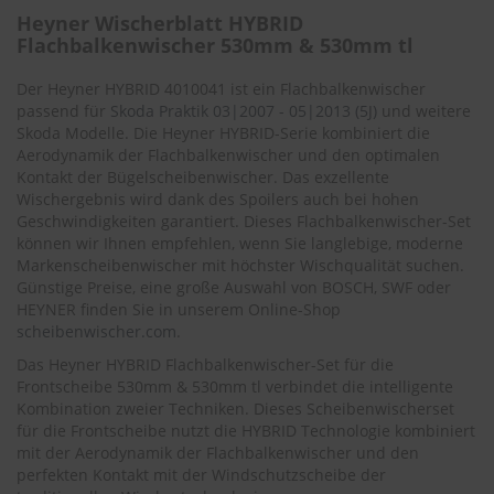
.
Heyner Wischerblatt HYBRID
c
Flachbalkenwischer 530mm & 530mm tl
o
m
Der Heyner HYBRID 4010041 ist ein Flachbalkenwischer
A
passend für
Skoda Praktik 03|2007 - 05|2013 (5J)
und weitere
u
Skoda Modelle. Die Heyner HYBRID-Serie kombiniert die
t
Aerodynamik der Flachbalkenwischer und den optimalen
o
Kontakt der Bügelscheibenwischer. Das exzellente
s
Wischergebnis wird dank des Spoilers auch bei hohen
h
Geschwindigkeiten garantiert. Dieses Flachbalkenwischer-Set
a
können wir Ihnen empfehlen, wenn Sie langlebige, moderne
m
p
Markenscheibenwischer mit höchster Wischqualität suchen.
o
Günstige Preise, eine große Auswahl von BOSCH, SWF oder
o
HEYNER finden Sie in unserem Online-Shop
scheibenwischer.com
.
S
Das Heyner HYBRID Flachbalkenwischer-Set für die
c
h
Frontscheibe 530mm & 530mm tl verbindet die intelligente
e
Kombination zweier Techniken. Dieses Scheibenwischerset
i
für die Frontscheibe nutzt die HYBRID Technologie kombiniert
b
mit der Aerodynamik der Flachbalkenwischer und den
e
perfekten Kontakt mit der Windschutzscheibe der
n