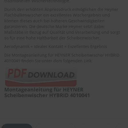
traditionellen Wischertechnologie.
r
e
Durch den erhöhten Anpressdruck ermöglichen die Heyner
i
Flachbalkenwischer ein exzellentes Wischergebnis und
n
können dieses auch bei höheren Geschwindigkeiten
i
garantieren. Die deutsche Marke Heyner setzt dabei
g
Maßstäbe in Bezug auf Qualität und Verarbeitung und sorgt
u
so für eine hohe Haltbarkeit der Scheibenwischer.
n
g
Aerodynamik + Idealer Kontakt = Exzellentes Ergebnis
K
Die Montageanleitung für HEYNER Scheibenwischer HYBRID
u
4010041 finden Sie unter dem folgenden Link:
n
s
t
s
t
Montageanleitung für HEYNER
o
Scheibenwischer HYBRID 4010041
f
f
p
f
l
e
g