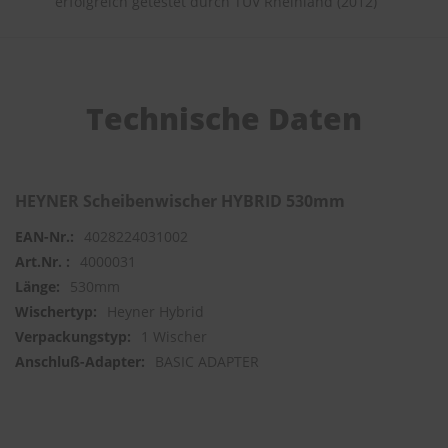
erfolgreich getestet durch TÜV Rheinland (2012)
S
c
h
w
Technische Daten
ä
m
m
e
T
ü
HEYNER Scheibenwischer HYBRID 530mm
c
h
4028224031002
e
4000031
r
530mm
B
ü
Heyner Hybrid
r
1 Wischer
s
t
BASIC ADAPTER
e
n
Accessoires