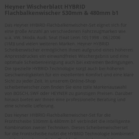
.
Heyner Wischerblatt HYBRID
c
Flachbalkenwischer 530mm & 480mm b1
o
m
Das Heyner HYBIRD Flachbalkenwischer-Set eignet sich für
A
eine große Anzahl an verschiedenen Fahrzeugmarken wie
u
u.a. VW, Skoda, Audi, Seat (
Seat Leon 10|1998 - 06|2006
t
(1M)
) und vielen weiteren Marken. Heyner HYBRID
o
Scheibenwischer ermöglichen Ihnen aufgrund eines höheren
s
Anpressdruckes ein einwandfreies Wischergebnis und eine
h
optimale Scheibenreinigung auch bei extremen Bedingungen.
a
Die spezielle HYBRID-Technologie sorgt auch bei höheren
m
p
Geschwindigkeiten für ein exzellenten Komfort und eine klare
o
Sicht zu jeder Zeit. In unserem Online-Shop
o
scheibenwischer.com
finden Sie eine tolle Markenauswahl
von BOSCH, SWF oder HEYNER zu günstigen Preisen. Darüber
S
hinaus bieten wir Ihnen eine professionelle Beratung und
c
eine schnelle Lieferung.
h
e
Das Heyner HYBRID Flachbalkenwischer-Set für die
i
Frontscheibe 530mm & 480mm b1 verbindet die intelligente
b
Kombination zweier Techniken. Dieses Scheibenwischerset
e
für die Frontscheibe nutzt die HYBRID Technologie kombiniert
n