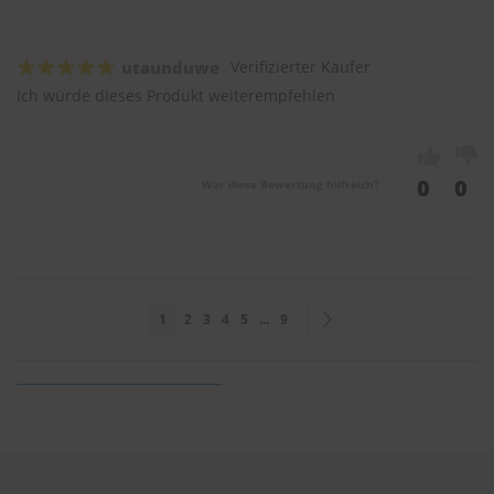
utaunduwe
Verifizierter Käufer
Ich würde dieses Produkt weiterempfehlen
0
0
War diese Bewertung hilfreich?
Seite
Sie lesen gerade Seite
Seite
Seite
Seite
Seite
Seite
Seite
Weiter
1
2
3
4
5
...
9
Sie bewerten:
HEYNER Scheibenwischer HYBRID 530mm & 480mm