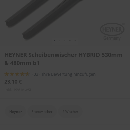
l
i
t
u
r
e
n
&
L
Zum
a
HEYNER Scheibenwischer HYBRID 530mm
Anfang
c
der
& 480mm b1
k
Bildergalerie
p
springen
f
Bewertung:
(33)
Ihre Bewertung hinzufügen
l
89
100
% of
23,10 €
e
g
inkl. 19% MwSt.
e
A
u
Heyner
Frontwischer
2 Wischer
t
o
w