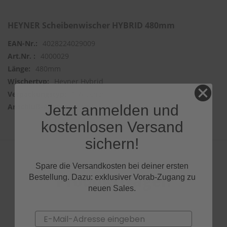
HEYNER Scheibenwischer HYBRID 480mm
4028224029009
4000029
480mm
Heyner Hybrid
1 Wischer
Jetzt anmelden und
BASIC ADAPTER
kostenlosen Versand
sichern!
Spare die Versandkosten bei deiner ersten
Produktfragen
Bestellung. Dazu: exklusiver Vorab-Zugang zu
neuen Sales.
Email