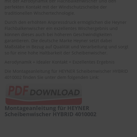
mit der Aerodynamik der Flachbalkenwischer und den
r
perfekten Kontakt mit der Windschutzscheibe der
e
traditionellen Wischertechnologie.
i
n
Durch den erhöhten Anpressdruck ermöglichen die Heyner
i
Flachbalkenwischer ein exzellentes Wischergebnis und
g
können dieses auch bei höheren Geschwindigkeiten
u
garantieren. Die deutsche Marke Heyner setzt dabei
n
Maßstäbe in Bezug auf Qualität und Verarbeitung und sorgt
g
so für eine hohe Haltbarkeit der Scheibenwischer.
K
Aerodynamik + Idealer Kontakt = Exzellentes Ergebnis
u
n
Die Montageanleitung für HEYNER Scheibenwischer HYBRID
s
4010002 finden Sie unter dem folgenden Link:
t
s
t
o
f
Montageanleitung für HEYNER
f
Scheibenwischer HYBRID 4010002
p
f
l
e
g