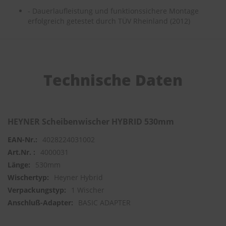
- Dauerlaufleistung und funktionssichere Montage
S
erfolgreich getestet durch TÜV Rheinland (2012)
c
h
w
ä
m
m
Technische Daten
e
T
ü
c
h
HEYNER Scheibenwischer HYBRID 530mm
e
r
4028224031002
B
4000031
ü
r
530mm
s
Heyner Hybrid
t
1 Wischer
e
n
BASIC ADAPTER
Accessoires