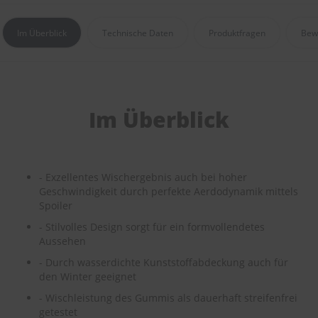
e
Im Überblick
Technische Daten
Produktfragen
Bew
P
o
l
s
t
e
Im Überblick
r
-
&
I
n
n
- Exzellentes Wischergebnis auch bei hoher
e
Geschwindigkeit durch perfekte Aerdodynamik mittels
n
Spoiler
r
- Stilvolles Design sorgt für ein formvollendetes
e
i
Aussehen
n
- Durch wasserdichte Kunststoffabdeckung auch für
i
den Winter geeignet
g
u
- Wischleistung des Gummis als dauerhaft streifenfrei
n
getestet
g