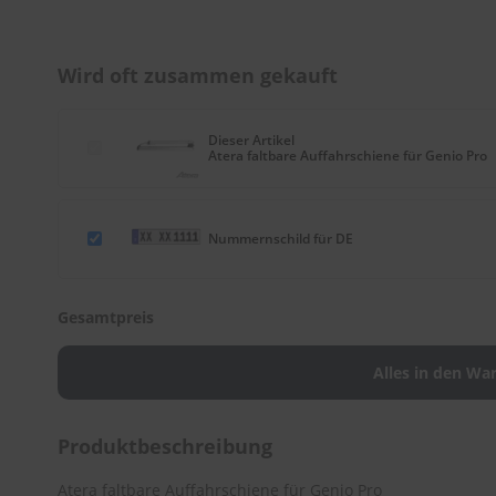
Zum
Anfang
der
Wird oft zusammen gekauft
Bildergalerie
springen
Dieser Artikel
Atera faltbare Auffahrschiene für Genio Pro
Nummernschild für DE
Gesamtpreis
Produktbeschreibung
Atera faltbare Auffahrschiene für Genio Pro