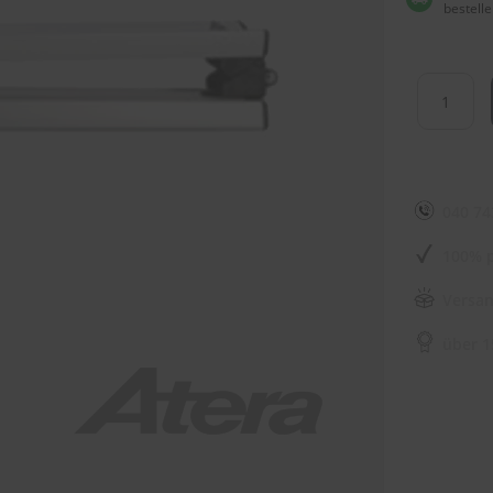
bestelle
040 74
100% p
Versan
über 1