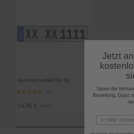
Jetzt a
kostenl
si
Nummernschild für DE
Spare die Versan
Bewertung:
(1)
Bestellung. Dazu: 
100%
ne
14,95 €
17,95 €
Email
Ich möchte den Newslette