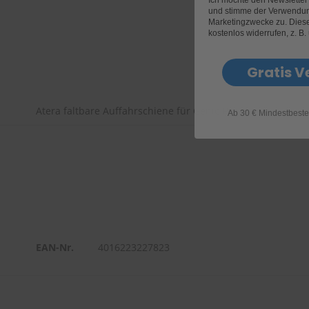
und stimme der Verwendun
Marketingzwecke zu. Diese 
kostenlos widerrufen, z. B.
Gratis V
Atera faltbare Auffahrschiene für Genio Pro
Ab 30 € Mindestbeste
EAN-Nr.
4016223227823