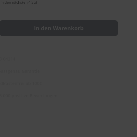
 in den nächsten 4 Std
In den Warenkorb
3 04214
assgenau Garantie
dkostenfrei ab 100€
5.000 positive Bewertungen