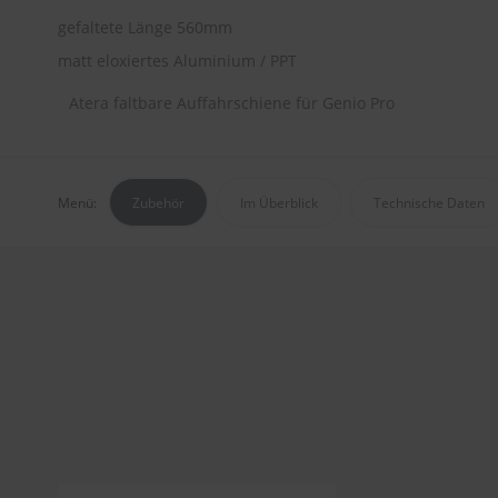
gefaltete Länge 560mm
matt eloxiertes Aluminium / PPT
Atera faltbare Auffahrschiene für Genio Pro
Menü:
Zubehör
Im Überblick
Technische Daten