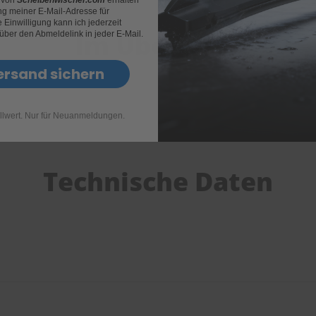
g meiner E-Mail-Adresse für
Einwilligung kann ich jederzeit
Im Überblick
 über den Abmeldelink in jeder E-Mail.
ersand sichern
llwert. Nur für Neuanmeldungen.
Technische Daten