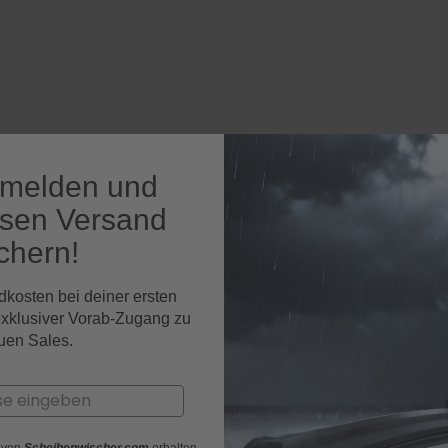
nmelden und
osen Versand
chern!
dkosten bei deiner ersten
exklusiver Vorab-Zugang zu
uen Sales.
r von
Scheibenwischer.com
erhalten