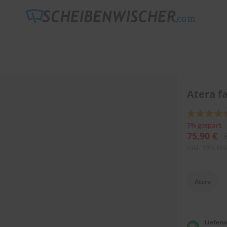
Atera f
Bewertung:
87
100
% of
7% gespart
75,90 €
inkl. 19% Mw
Atera
Lieferu