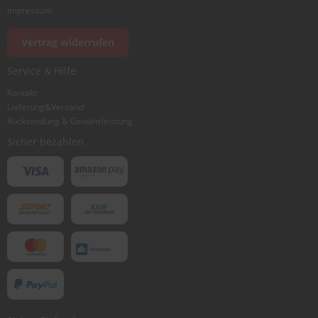
Foto hinzufügen
Impressum
Vertrag widerrufen
Ich würde dieses Produkt weiterempfehlen
Service & Hilfe
Kontakt
Lieferung&Versand
Bewertung abschicken
Rücksendung & Gewährleistung
Sicher bezahlen