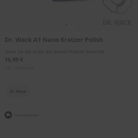
l
i
t
u
r
e
Zum
n
Dr. Wack A1 Nano Kratzer Polish
Anfang
&
der
L
Seien Sie der erste, der dieses Produkt bewertet
Bildergalerie
a
springen
16,99 €
c
k
inkl. 19% MwSt.
p
f
l
e
Dr. Wack
g
e
A
nicht lieferbar
u
t
o
w