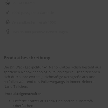
e
040 743 04214
l
l
100% passgenau Garantie
n
e
s
Versandkostenfrei ab 100€
s
v
über 15.000 positive Bewertungen
o
n
s
c
h
e
Produktbeschreibung
i
b
Die Dr. Wack Lackpolitur A1 Nano Kratzer Polish besteht aus
e
speziellen Nano-Technologie-Polierkörpern. Diese zeichnen
n
sich durch ihre extrem gleichmäßige Korngröße aus und
w
zerfallen während des Poliervorgangs in immer kleinere
i
Nano-Teilchen.
s
c
Produkteigenschaften
:
h
e
Entfernt Kratzer aus Lack- und harten Kunststoff-
r
Oberflächen