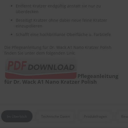
.
Entfernt Kratzer endgültig anstatt sie nur zu
c
o
überdecken
m
Beseitigt Kratzer ohne dabei neue feine Kratzer
einzupolieren
A
u
Schafft eine hochbrillante Oberfläche u. Farbtiefe
t
o
Die Pflegeanleitung für Dr. Wack A1 Nano Kratzer Polish
s
h
finden Sie unter dem folgenden Link:
a
m
p
o
Pflegeanleitung
o
für Dr. Wack A1 Nano Kratzer Polish
S
c
h
e
i
b
Im Überblick
Technische Daten
Produktfragen
Bew
e
n