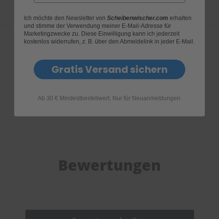
e
Ich möchte den Newsletter von
Scheibenwischer.com
erhalten
P
und stimme der Verwendung meiner E-Mail-Adresse für
o
Marketingzwecke zu. Diese Einwilligung kann ich jederzeit
kostenlos widerrufen, z. B. über den Abmeldelink in jeder E-Mail.
l
s
t
Produktfragen
Gratis Versand sichern
e
r
-
&
Ab 30 € Mindestbestellwert. Nur für Neuanmeldungen.
I
n
n
e
n
r
e
Bewertungen
i
n
i
g
u
n
g