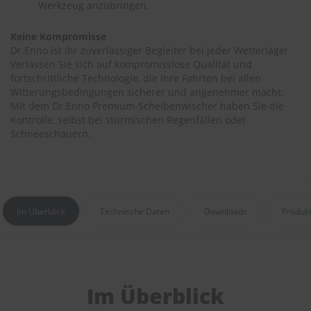
Werkzeug anzubringen.
r
e
i
Keine Kompromisse
n
Dr.Enno ist Ihr zuverlässiger Begleiter bei jeder Wetterlage!
i
Verlassen Sie sich auf kompromisslose Qualität und
g
fortschrittliche Technologie, die Ihre Fahrten bei allen
u
Witterungsbedingungen sicherer und angenehmer macht.
n
Mit dem Dr.Enno Premium-Scheibenwischer haben Sie die
g
Kontrolle, selbst bei stürmischen Regenfällen oder
K
Schneeschauern.
u
n
s
t
s
t
Im Überblick
Technische Daten
Downloads
Produk
o
f
f
p
f
l
Im Überblick
e
g