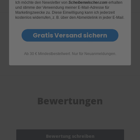
Garantieantrag Dr. Enno Scheibenwischer (83KB)
Ich möchte den Newsletter von
Scheibenwischer.com
erhalten
und stimme der Verwendung meiner E-Mail-Adresse für
Marketingzwecke zu. Diese Einwilligung kann ich jederzeit
kostenlos widerrufen, z. B. über den Abmeldelink in jeder E-Mail.
Gratis Versand sichern
Produktfragen
Ab 30 € Mindestbestellwert. Nur für Neuanmeldungen.
Bewertungen