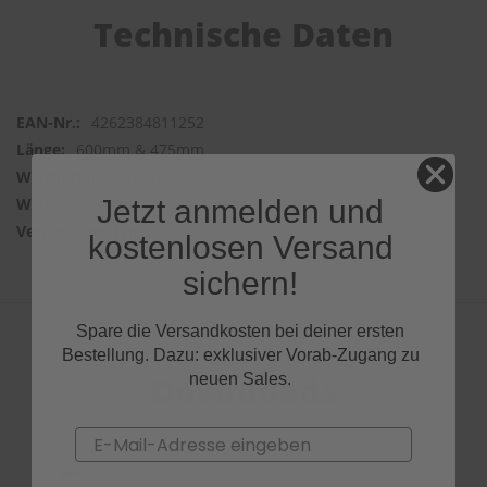
Technische Daten
4262384811252
600mm & 475mm
Dr. Enno
Jetzt anmelden und
Frontwischer
2 Wischer
kostenlosen Versand
sichern!
Spare die Versandkosten bei deiner ersten
Bestellung. Dazu: exklusiver Vorab-Zugang zu
Downloads
neuen Sales.
Email