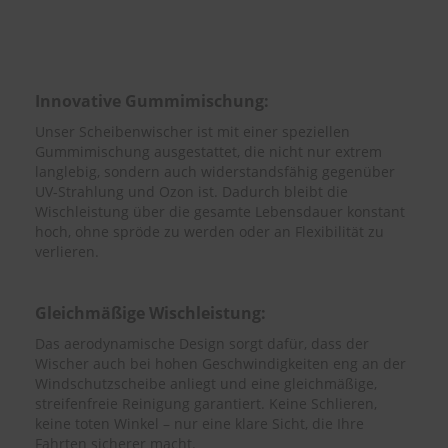
e
P
o
l
Innovative Gummimischung:
s
t
Unser Scheibenwischer ist mit einer speziellen
e
Gummimischung ausgestattet, die nicht nur extrem
r
langlebig, sondern auch widerstandsfähig gegenüber
-
UV-Strahlung und Ozon ist. Dadurch bleibt die
&
Wischleistung über die gesamte Lebensdauer konstant
I
n
hoch, ohne spröde zu werden oder an Flexibilität zu
n
verlieren.
e
n
r
Gleichmäßige Wischleistung:
e
i
Das aerodynamische Design sorgt dafür, dass der
n
Wischer auch bei hohen Geschwindigkeiten eng an der
i
Windschutzscheibe anliegt und eine gleichmäßige,
g
streifenfreie Reinigung garantiert. Keine Schlieren,
u
keine toten Winkel – nur eine klare Sicht, die Ihre
n
Fahrten sicherer macht.
g