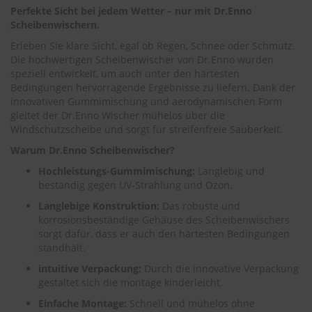
.
Perfekte Sicht bei jedem Wetter – nur mit Dr.Enno
c
Scheibenwischern.
o
m
Erleben Sie klare Sicht, egal ob Regen, Schnee oder Schmutz.
Die hochwertigen Scheibenwischer von Dr.Enno wurden
A
speziell entwickelt, um auch unter den härtesten
u
Bedingungen hervorragende Ergebnisse zu liefern. Dank der
t
innovativen Gummimischung und aerodynamischen Form
o
gleitet der Dr.Enno Wischer mühelos über die
s
h
Windschutzscheibe und sorgt für streifenfreie Sauberkeit.
a
Warum Dr.Enno Scheibenwischer?
m
p
Hochleistungs-Gummimischung:
Langlebig und
o
beständig gegen UV-Strahlung und Ozon.
o
Langlebige Konstruktion:
Das robuste und
S
korrosionsbeständige Gehäuse des Scheibenwischers
c
sorgt dafür, dass er auch den härtesten Bedingungen
h
standhält.
e
i
intuitive Verpackung:
Durch die innovative Verpackung
b
gestaltet sich die montage kinderleicht.
e
Einfache Montage:
Schnell und mühelos ohne
n