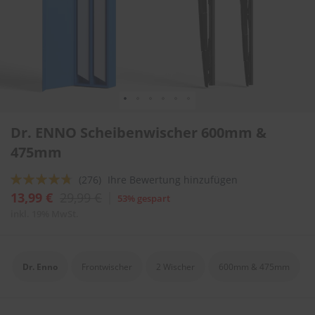
l
i
t
u
r
e
n
&
L
Zum
a
Dr. ENNO Scheibenwischer 600mm &
Anfang
c
der
475mm
k
Bildergalerie
p
springen
f
Bewertung:
(276)
Ihre Bewertung hinzufügen
l
90
100
% of
13,99 €
29,99 €
53% gespart
e
g
inkl. 19% MwSt.
e
A
u
Dr. Enno
Frontwischer
2 Wischer
600mm & 475mm
t
o
w