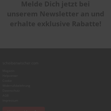
Melde Dich jetzt bei
Handhabung
1
2
3
4
5
Qualität
star
stars
stars
stars
stars
unserem Newsletter an und
1
2
3
4
5
Laufruhe
star
stars
stars
stars
stars
erhalte exklusive Rabatte!
1
2
3
4
5
star
stars
stars
stars
stars
Benutzername
Zusammenfassung
scheibenwischer.com
Bewertung
Magazin
Helpcenter
Cookie
Widerrufsbelehrung
Datenschutz
AGB
Foto hinzufügen
Impressum