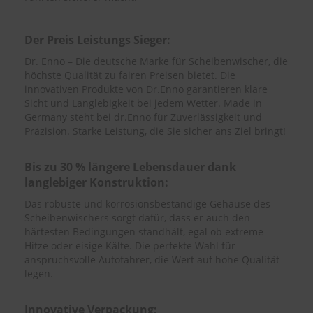
S
c
Der Preis Leistungs Sieger:
h
Dr. Enno – Die deutsche Marke für Scheibenwischer, die
w
höchste Qualität zu fairen Preisen bietet. Die
ä
m
innovativen Produkte von Dr.Enno garantieren klare
m
Sicht und Langlebigkeit bei jedem Wetter. Made in
e
Germany steht bei dr.Enno für Zuverlässigkeit und
T
Präzision. Starke Leistung, die Sie sicher ans Ziel bringt!
ü
c
h
Bis zu 30 % längere Lebensdauer dank
e
langlebiger Konstruktion:
r
B
Das robuste und korrosionsbeständige Gehäuse des
ü
Scheibenwischers sorgt dafür, dass er auch den
r
härtesten Bedingungen standhält, egal ob extreme
s
Hitze oder eisige Kälte. Die perfekte Wahl für
t
anspruchsvolle Autofahrer, die Wert auf hohe Qualität
e
legen.
n
Accessoires
Innovative Verpackung: