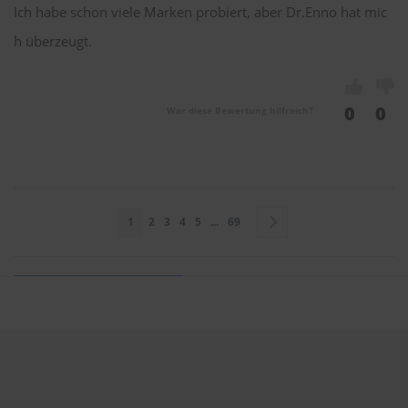
Ich habe schon viele Marken probiert, aber Dr.Enno hat mic
h überzeugt.
0
0
War diese Bewertung hilfreich?
Seite
Sie lesen gerade Seite
Seite
Seite
Seite
Seite
Seite
Seite
Weiter
1
2
3
4
5
...
69
Sie bewerten:
Dr. ENNO Scheibenwischer 600mm & 475mm