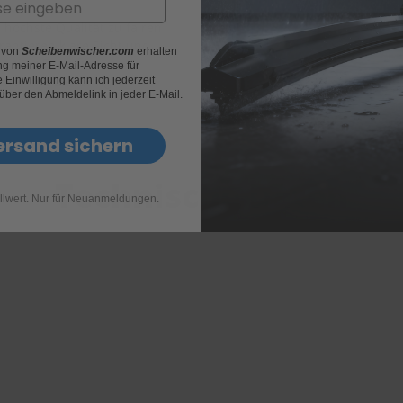
Set für Fahrer und Beifah
 höchste Qualität zu fairen
rantieren klare Sicht und
r von
Scheibenwischer.com
erhalten
Die Wischer bestehen aus ein
 bei dr.Enno für
g meiner E-Mail-Adresse für
die Beifahrerseite.
cher ans Ziel bringt!
Einwilligung kann ich jederzeit
 über den Abmeldelink in jeder E-Mail.
ersand sichern
Technische Daten
llwert. Nur für Neuanmeldungen.