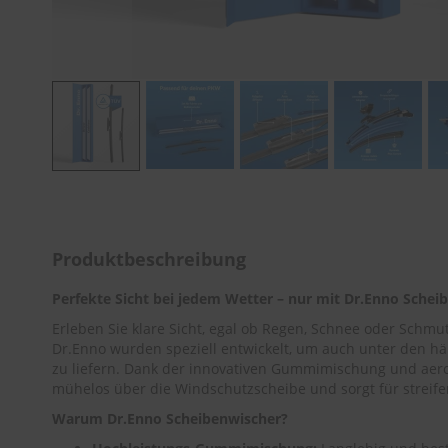
Zum
Anfang
der
Bildergalerie
Produktbeschreibung
springen
Perfekte Sicht bei jedem Wetter – nur mit Dr.Enno Schei
Erleben Sie klare Sicht, egal ob Regen, Schnee oder Schm
Dr.Enno wurden speziell entwickelt, um auch unter den h
zu liefern. Dank der innovativen Gummimischung und aer
mühelos über die Windschutzscheibe und sorgt für streifen
Warum Dr.Enno Scheibenwischer?