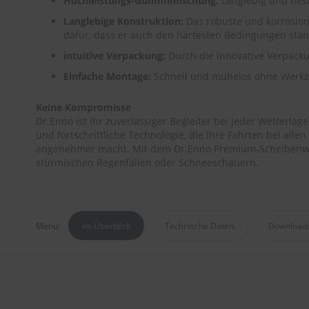
Hochleistungs-Gummimischung:
Langlebig und bes
Langlebige Konstruktion:
Das robuste und korrosio
dafür, dass er auch den härtesten Bedingungen stan
intuitive Verpackung:
Durch die innovative Verpackun
Einfache Montage:
Schnell und mühelos ohne Werkz
Keine Kompromisse
Dr.Enno ist Ihr zuverlässiger Begleiter bei jeder Wetterlag
und fortschrittliche Technologie, die Ihre Fahrten bei al
angenehmer macht. Mit dem Dr.Enno Premium-Scheibenwisc
stürmischen Regenfällen oder Schneeschauern.
Menü:
Im Überblick
Technische Daten
Download