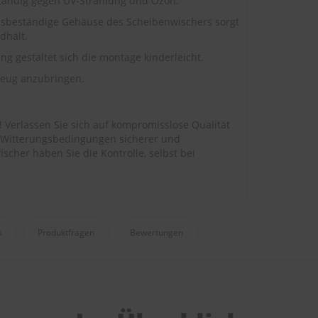
tändig gegen UV-Strahlung und Ozon.
nsbeständige Gehäuse des Scheibenwischers sorgt
dhält.
g gestaltet sich die montage kinderleicht.
eug anzubringen.
e! Verlassen Sie sich auf kompromisslose Qualität
len Witterungsbedingungen sicherer und
her haben Sie die Kontrolle, selbst bei
s
Produktfragen
Bewertungen