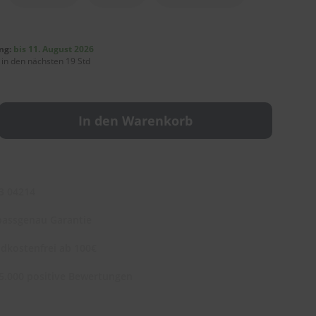
ng:
bis 11. August 2026
 in den nächsten 19 Std
In den Warenkorb
3 04214
assgenau Garantie
dkostenfrei ab 100€
5.000 positive Bewertungen