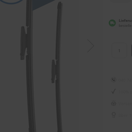
Lieferu
bestelle
040 74
100% p
Versan
über 1