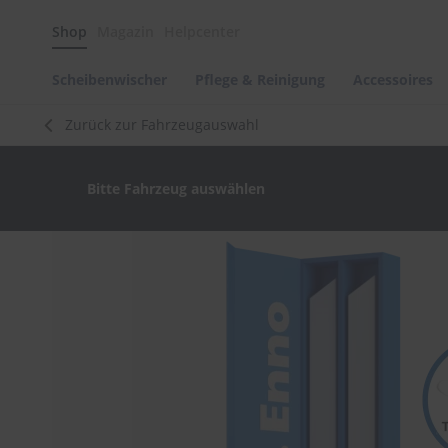
Scheibenwischer
Shop
Magazin
Helpcenter
Pflege
&
Reinigung
Scheibenwischer
Pflege & Reinigung
Accessoires
Felgenreinigung
Zurück zur Fahrzeugauswahl
Polituren
&
Lackpflege
Bitte Fahrzeug auswählen
Autowellness
von
scheibenwischer.com
Zum
Ende
Autoshampoo
der
Scheibenreinigung
Bildergalerie
springen
Kunststoffpflege
Polster-
&
Innenreinigung
Schwämme