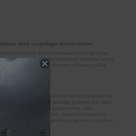
nsdauer dank langlebiger Konstruktion:
ständige Gehäuse des Scheibenwischers sorgt dafür,
dingungen standhält, egal ob extreme Hitze oder eisige
nspruchsvolle Autofahrer, die Wert auf hohe Qualität
ung wird der Scheibenwischer sicher und geschützt bei
ort einsatzbereit ist. Die Montage gestaltet sich dabei
zeichnung auf der Verpackung für Fahrer- und
g an für eine klare Übersicht. Zusätzlich können Sie
ach auf praktische Montagevideos zugreifen – für einen
bau.