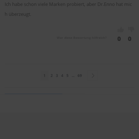
Ich habe schon viele Marken probiert, aber Dr.Enno hat mic
h überzeugt.
0
0
War diese Bewertung hilfreich?
Seite
Sie lesen gerade Seite
Seite
Seite
Seite
Seite
Seite
Seite
Weiter
1
2
3
4
5
...
69
Sie bewerten:
Dr. ENNO Scheibenwischer 550mm & 500mm