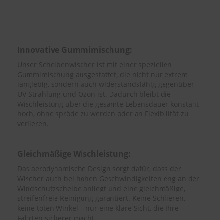
e
P
o
l
Innovative Gummimischung:
s
t
Unser Scheibenwischer ist mit einer speziellen
e
Gummimischung ausgestattet, die nicht nur extrem
r
langlebig, sondern auch widerstandsfähig gegenüber
-
UV-Strahlung und Ozon ist. Dadurch bleibt die
&
Wischleistung über die gesamte Lebensdauer konstant
I
n
hoch, ohne spröde zu werden oder an Flexibilität zu
n
verlieren.
e
n
r
Gleichmäßige Wischleistung:
e
i
Das aerodynamische Design sorgt dafür, dass der
n
Wischer auch bei hohen Geschwindigkeiten eng an der
i
Windschutzscheibe anliegt und eine gleichmäßige,
g
streifenfreie Reinigung garantiert. Keine Schlieren,
u
keine toten Winkel – nur eine klare Sicht, die Ihre
n
Fahrten sicherer macht.
g