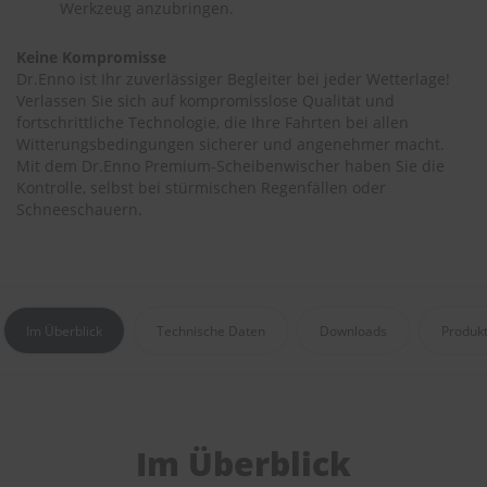
Werkzeug anzubringen.
r
e
i
Keine Kompromisse
n
Dr.Enno ist Ihr zuverlässiger Begleiter bei jeder Wetterlage!
i
Verlassen Sie sich auf kompromisslose Qualität und
g
fortschrittliche Technologie, die Ihre Fahrten bei allen
u
Witterungsbedingungen sicherer und angenehmer macht.
n
Mit dem Dr.Enno Premium-Scheibenwischer haben Sie die
g
Kontrolle, selbst bei stürmischen Regenfällen oder
K
Schneeschauern.
u
n
s
t
s
t
Im Überblick
Technische Daten
Downloads
Produk
o
f
f
p
f
l
Im Überblick
e
g