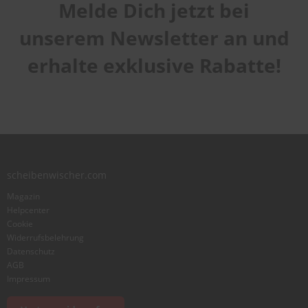
Melde Dich jetzt bei
Handhabung
1
2
3
4
5
Qualität
star
stars
stars
stars
stars
unserem Newsletter an und
1
2
3
4
5
Laufruhe
star
stars
stars
stars
stars
erhalte exklusive Rabatte!
1
2
3
4
5
star
stars
stars
stars
stars
Benutzername
Zusammenfassung
scheibenwischer.com
Bewertung
Magazin
Helpcenter
Cookie
Widerrufsbelehrung
Datenschutz
AGB
Foto hinzufügen
Impressum