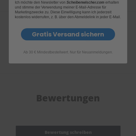
Garantieantrag Dr. Enno Scheibenwischer (83KB)
Ich möchte den Newsletter von
Scheibenwischer.com
erhalten
und stimme der Verwendung meiner E-Mail-Adresse für
Marketingzwecke zu. Diese Einwilligung kann ich jederzeit
kostenlos widerrufen, z. B. über den Abmeldelink in jeder E-Mail.
Gratis Versand sichern
Produktfragen
Ab 30 € Mindestbestellwert. Nur für Neuanmeldungen.
Bewertungen