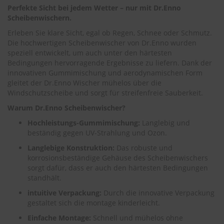
.
Perfekte Sicht bei jedem Wetter – nur mit Dr.Enno
c
Scheibenwischern.
o
m
Erleben Sie klare Sicht, egal ob Regen, Schnee oder Schmutz.
Die hochwertigen Scheibenwischer von Dr.Enno wurden
A
speziell entwickelt, um auch unter den härtesten
u
Bedingungen hervorragende Ergebnisse zu liefern. Dank der
t
innovativen Gummimischung und aerodynamischen Form
o
gleitet der Dr.Enno Wischer mühelos über die
s
h
Windschutzscheibe und sorgt für streifenfreie Sauberkeit.
a
Warum Dr.Enno Scheibenwischer?
m
p
Hochleistungs-Gummimischung:
Langlebig und
o
beständig gegen UV-Strahlung und Ozon.
o
Langlebige Konstruktion:
Das robuste und
S
korrosionsbeständige Gehäuse des Scheibenwischers
c
sorgt dafür, dass er auch den härtesten Bedingungen
h
standhält.
e
i
intuitive Verpackung:
Durch die innovative Verpackung
b
gestaltet sich die montage kinderleicht.
e
Einfache Montage:
Schnell und mühelos ohne
n