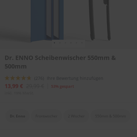
l
i
t
u
r
e
n
&
L
Zum
a
Dr. ENNO Scheibenwischer 550mm &
Anfang
c
der
500mm
k
Bildergalerie
p
springen
f
Bewertung:
(276)
Ihre Bewertung hinzufügen
l
90
100
% of
13,99 €
29,99 €
53% gespart
e
g
inkl. 19% MwSt.
e
A
u
Dr. Enno
Frontwischer
2 Wischer
550mm & 500mm
t
o
w