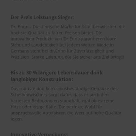
S
c
Der Preis Leistungs Sieger:
h
Dr. Enno – Die deutsche Marke für Scheibenwischer, die
w
höchste Qualität zu fairen Preisen bietet. Die
ä
m
innovativen Produkte von Dr.Enno garantieren klare
m
Sicht und Langlebigkeit bei jedem Wetter. Made in
e
Germany steht bei dr.Enno für Zuverlässigkeit und
T
Präzision. Starke Leistung, die Sie sicher ans Ziel bringt!
ü
c
h
Bis zu 30 % längere Lebensdauer dank
e
langlebiger Konstruktion:
r
B
Das robuste und korrosionsbeständige Gehäuse des
ü
Scheibenwischers sorgt dafür, dass er auch den
r
härtesten Bedingungen standhält, egal ob extreme
s
Hitze oder eisige Kälte. Die perfekte Wahl für
t
anspruchsvolle Autofahrer, die Wert auf hohe Qualität
e
legen.
n
Accessoires
Innovative Verpackung: