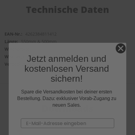
Technische Daten
4262384811412
550mm & 500mm
Dr. Enno
Jetzt anmelden und
Frontwischer
2 Wischer
kostenlosen Versand
sichern!
Spare die Versandkosten bei deiner ersten
Bestellung. Dazu: exklusiver Vorab-Zugang zu
Downloads
neuen Sales.
Email