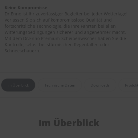
r
Keine Kompromisse
e
Dr.Enno ist Ihr zuverlässiger Begleiter bei jeder Wetterlage!
i
n
Verlassen Sie sich auf kompromisslose Qualität und
i
fortschrittliche Technologie, die Ihre Fahrten bei allen
g
Witterungsbedingungen sicherer und angenehmer macht.
u
Mit dem Dr.Enno Premium-Scheibenwischer haben Sie die
n
Kontrolle, selbst bei stürmischen Regenfällen oder
g
Schneeschauern.
K
u
n
s
t
Im Überblick
Technische Daten
Downloads
Produk
s
t
o
f
f
p
Im Überblick
f
l
e
g