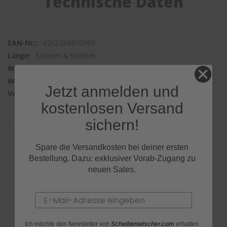
Technische Daten
4262384810989
550mm & 500mm
Dr. Enno
Frontwischer
Jetzt anmelden und
2 Wischer
kostenlosen Versand
sichern!
Spare die Versandkosten bei deiner ersten
Bestellung. Dazu: exklusiver Vorab-Zugang zu
Downloads
neuen Sales.
Email
Garantieantrag Dr. Enno Scheibenwischer (83KB)
Ich möchte den Newsletter von
Scheibenwischer.com
erhalten