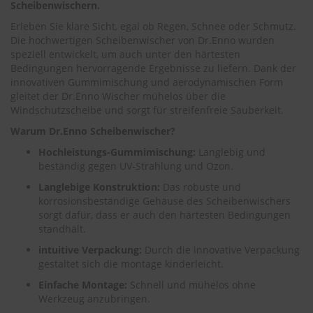
.
Scheibenwischern.
c
Erleben Sie klare Sicht, egal ob Regen, Schnee oder Schmutz.
o
m
Die hochwertigen Scheibenwischer von Dr.Enno wurden
speziell entwickelt, um auch unter den härtesten
A
Bedingungen hervorragende Ergebnisse zu liefern. Dank der
u
innovativen Gummimischung und aerodynamischen Form
t
gleitet der Dr.Enno Wischer mühelos über die
o
Windschutzscheibe und sorgt für streifenfreie Sauberkeit.
s
h
Warum Dr.Enno Scheibenwischer?
a
Hochleistungs-Gummimischung:
Langlebig und
m
beständig gegen UV-Strahlung und Ozon.
p
o
Langlebige Konstruktion:
Das robuste und
o
korrosionsbeständige Gehäuse des Scheibenwischers
sorgt dafür, dass er auch den härtesten Bedingungen
S
standhält.
c
h
intuitive Verpackung:
Durch die innovative Verpackung
e
gestaltet sich die montage kinderleicht.
i
b
Einfache Montage:
Schnell und mühelos ohne
e
Werkzeug anzubringen.
n