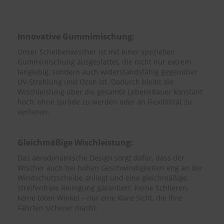
e
P
o
Innovative Gummimischung:
l
Unser Scheibenwischer ist mit einer speziellen
s
t
Gummimischung ausgestattet, die nicht nur extrem
e
langlebig, sondern auch widerstandsfähig gegenüber
r
UV-Strahlung und Ozon ist. Dadurch bleibt die
-
Wischleistung über die gesamte Lebensdauer konstant
&
hoch, ohne spröde zu werden oder an Flexibilität zu
I
verlieren.
n
n
e
Gleichmäßige Wischleistung:
n
r
Das aerodynamische Design sorgt dafür, dass der
e
Wischer auch bei hohen Geschwindigkeiten eng an der
i
Windschutzscheibe anliegt und eine gleichmäßige,
n
i
streifenfreie Reinigung garantiert. Keine Schlieren,
g
keine toten Winkel – nur eine klare Sicht, die Ihre
u
Fahrten sicherer macht.
n
g