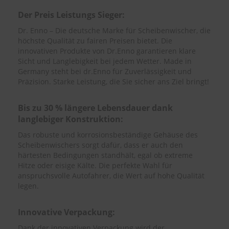
Der Preis Leistungs Sieger:
S
c
Dr. Enno – Die deutsche Marke für Scheibenwischer, die
h
höchste Qualität zu fairen Preisen bietet. Die
w
innovativen Produkte von Dr.Enno garantieren klare
ä
Sicht und Langlebigkeit bei jedem Wetter. Made in
m
Germany steht bei dr.Enno für Zuverlässigkeit und
m
Präzision. Starke Leistung, die Sie sicher ans Ziel bringt!
e
T
ü
Bis zu 30 % längere Lebensdauer dank
c
langlebiger Konstruktion:
h
e
Das robuste und korrosionsbeständige Gehäuse des
r
Scheibenwischers sorgt dafür, dass er auch den
B
härtesten Bedingungen standhält, egal ob extreme
ü
Hitze oder eisige Kälte. Die perfekte Wahl für
r
s
anspruchsvolle Autofahrer, die Wert auf hohe Qualität
t
legen.
e
n
Innovative Verpackung:
Accessoires
Dank der innovativen Verpackung wird der