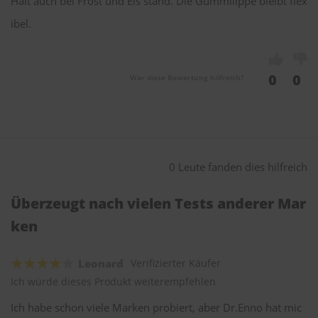
Hält auch bei Frost und Eis stand. Die Gummilippe bleibt flex
ibel.
0
0
War diese Bewertung hilfreich?
0 Leute fanden dies hilfreich
Überzeugt nach vielen Tests anderer Mar
ken
Leonard
Verifizierter Käufer
Ich würde dieses Produkt weiterempfehlen
Ich habe schon viele Marken probiert, aber Dr.Enno hat mic