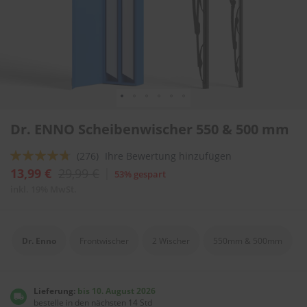
l
i
t
u
r
e
n
&
L
Zum
a
Dr. ENNO Scheibenwischer 550 & 500 mm
Anfang
c
der
k
Bewertung:
(276)
Ihre Bewertung hinzufügen
Bildergalerie
p
springen
90
100
f
% of
13,99 €
29,99 €
53% gespart
l
inkl. 19% MwSt.
e
g
e
Dr. Enno
Frontwischer
2 Wischer
550mm & 500mm
A
u
t
o
Lieferung:
bis 10. August 2026
w
bestelle in den nächsten 14 Std