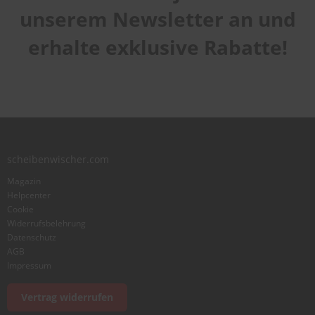
Qualität
star
stars
stars
stars
stars
unserem Newsletter an und
1
2
3
4
5
Laufruhe
star
stars
stars
stars
stars
erhalte exklusive Rabatte!
1
2
3
4
5
star
stars
stars
stars
stars
Benutzername
Zusammenfassung
scheibenwischer.com
Bewertung
Magazin
Helpcenter
Cookie
Widerrufsbelehrung
Datenschutz
AGB
Foto hinzufügen
Impressum
Vertrag widerrufen