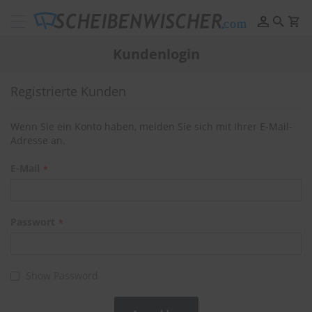
Scheibenwischer
Pflege
Kundenlogin
&
Reinigung
Registrierte Kunden
F
e
l
Wenn Sie ein Konto haben, melden Sie sich mit Ihrer E-Mail-
g
Adresse an.
e
n
E-Mail
r
e
i
n
i
Passwort
g
u
n
g
Show Password
P
o