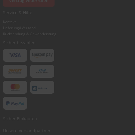
Vertrag widerrufen
.
c
o
Service & Hilfe
m
Kontakt
Lieferung&Versand
A
u
Rücksendung & Gewährleistung
t
Sicher bezahlen
o
s
h
a
m
p
o
o
S
c
h
e
i
Sicher Einkaufen
b
e
Unsere Versandpartner
n