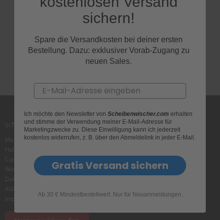
kostenlosen Versand
e
Melde Dich jetzt bei
l
sichern!
l
unserem Newsletter an und
n
e
Spare die Versandkosten bei deiner ersten
erhalte exklusive Rabatte!
s
Bestellung. Dazu: exklusiver Vorab-Zugang zu
s
neuen Sales.
v
o
n
Email
s
c
h
Ich möchte den Newsletter von
Scheibenwischer.com
erhalten
e
und stimme der Verwendung meiner E-Mail-Adresse für
i
scheibenwischer.com
Marketingzwecke zu. Diese Einwilligung kann ich jederzeit
b
kostenlos widerrufen, z. B. über den Abmeldelink in jeder E-Mail.
Magazin
e
Helpcenter
n
w
Cookie
Gratis Versand sichern
i
Widerrufsbelehrung
s
Datenschutz
c
AGB
h
Ab 30 € Mindestbestellwert. Nur für Neuanmeldungen.
Impressum
e
r