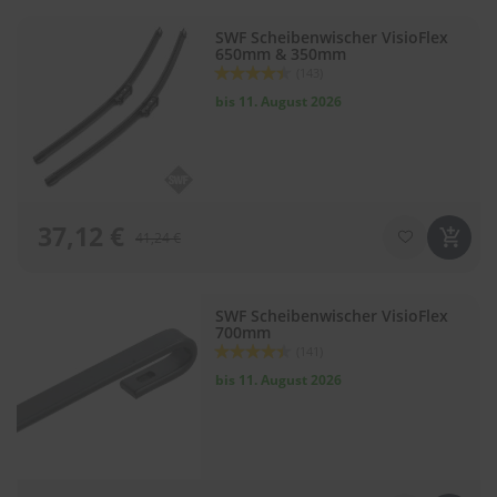
SWF Scheibenwischer VisioFlex
S
650mm & 350mm
c
Bewertung:
(143)
h
88
100
% of
w
bis 11. August 2026
ä
m
m
e
T
ü
37,12 €
41,24 €
c
h
e
r
SWF Scheibenwischer VisioFlex
B
700mm
ü
Bewertung:
(141)
r
88
100
% of
s
bis 11. August 2026
t
e
n
Accessoires