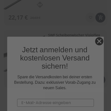
22,17 €
24,63 €
SWF Scheibenwischer VisioFlex
650mm
Bewertung:
(141)
88
100
% of
Jetzt anmelden und
bis 11. August 2026
kostenlosen Versand
sichern!
Spare die Versandkosten bei deiner ersten
26,78 €
29,75 €
Bestellung. Dazu: exklusiver Vorab-Zugang zu
neuen Sales.
SWF Scheibenwischer VisioFlex
650mm
Email
Bewertung:
(141)
88
100
% of