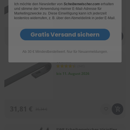
bis 11. August 2026
Ich möchte den Newsletter von
Scheibenwischer.com
erhalten
und stimme der Verwendung meiner E-Mail-Adresse für
Marketingzwecke zu. Diese Einwilligung kann ich jederzeit
kostenlos widerrufen, z. B. über den Abmeldelink in jeder E-Mail.
Gratis Versand sichern
26,78 €
29,75 €
Ab 30 € Mindestbestellwert. Nur für Neuanmeldungen.
SWF Scheibenwischer VisioFlex
650mm
Bewertung:
(141)
88
100
% of
bis 11. August 2026
31,81 €
35,34 €
SWF Scheibenwischer VisioFlex