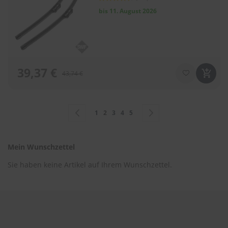
88
100
% of
bis 11. August 2026
39,37 €
43,74 €
Seite
Seite
Zurück
Seite
Sie lesen gerade Seite
Seite
Seite
Seite
Seite
Weiter
1
2
3
4
5
Mein Wunschzettel
Sie haben keine Artikel auf Ihrem Wunschzettel.