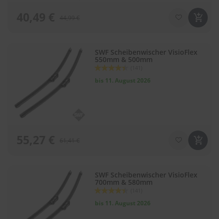
40,49 €
44,99 €
SWF Scheibenwischer VisioFlex
550mm & 500mm
Bewertung:
(141)
88
100
% of
bis 11. August 2026
55,27 €
61,41 €
SWF Scheibenwischer VisioFlex
700mm & 580mm
Bewertung:
(141)
88
100
% of
bis 11. August 2026