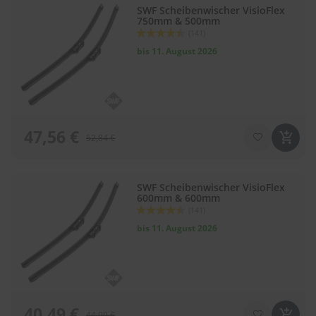
SWF Scheibenwischer VisioFlex
l
750mm & 500mm
i
Bewertung:
(141)
t
88
100
% of
u
bis 11. August 2026
r
e
n
&
L
a
47,56 €
c
52,84 €
k
p
f
SWF Scheibenwischer VisioFlex
l
600mm & 600mm
e
Bewertung:
(141)
g
88
100
% of
e
bis 11. August 2026
A
u
t
o
w
40,49 €
44,99 €