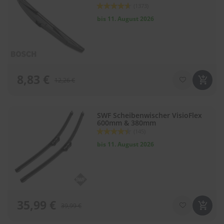
Bewertung:
e
(1373)
92
100
% of
bis 11. August 2026
P
o
l
s
t
e
8,83 €
r
12,26 €
-
&
I
SWF Scheibenwischer VisioFlex
n
600mm & 380mm
n
Bewertung:
(145)
e
88
100
% of
n
bis 11. August 2026
r
e
i
n
i
g
35,99 €
u
39,99 €
n
g