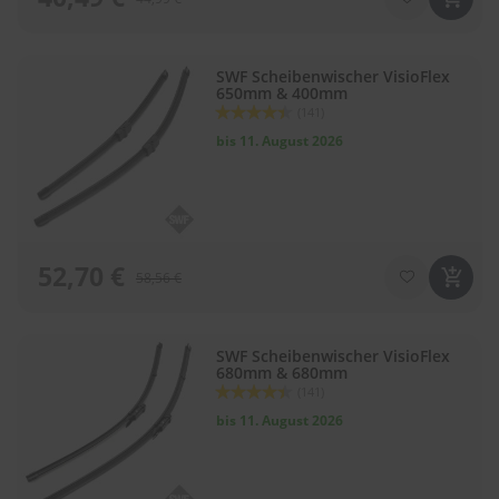
e
l
l
n
SWF Scheibenwischer VisioFlex
e
650mm & 400mm
s
Bewertung:
(141)
s
88
100
% of
v
bis 11. August 2026
o
n
s
c
h
e
52,70 €
58,56 €
i
b
e
n
SWF Scheibenwischer VisioFlex
w
680mm & 680mm
i
Bewertung:
(141)
s
88
100
% of
bis 11. August 2026
c
h
e
r