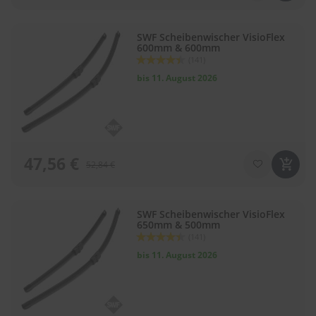
SWF Scheibenwischer VisioFlex
600mm & 600mm
Bewertung:
(141)
88
100
% of
bis 11. August 2026
47,56 €
52,84 €
SWF Scheibenwischer VisioFlex
650mm & 500mm
Bewertung:
(141)
88
100
% of
bis 11. August 2026