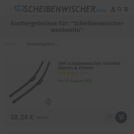
Scheibenwischer
Pflege
Suchergebnisse für: "Scheibenwischer
&
wechseln/"
Reinigung
F
Home
Suchergebnisse für: "Scheibenwischer wechseln/"
e
l
g
e
SWF Scheibenwischer VisioFlex
650mm & 475mm
n
Bewertung:
r
(141)
88
100
% of
e
bis 11. August 2026
i
n
i
g
u
n
38,24 €
g
42,49 €
P
o