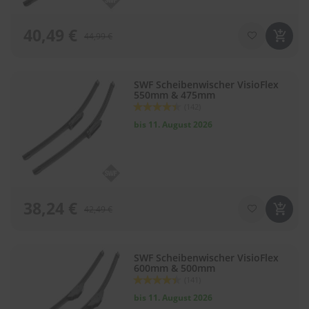
.
c
o
40,49 €
44,99 €
m
A
u
SWF Scheibenwischer VisioFlex
t
550mm & 475mm
o
Bewertung:
(142)
s
88
100
% of
bis 11. August 2026
h
a
m
p
o
o
38,24 €
42,49 €
S
c
h
e
SWF Scheibenwischer VisioFlex
i
600mm & 500mm
Bewertung:
b
(141)
88
100
% of
e
bis 11. August 2026
n