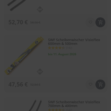
52,70 €
58,56 €
SWF Scheibenwischer VisioFlex
600mm & 500mm
Bewertung:
(142)
88
100
% of
bis 11. August 2026
47,56 €
52,84 €
SWF Scheibenwischer VisioFlex
700mm & 400mm
Bewertung:
(142)