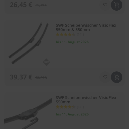
26,45 €
29,39 €
SWF Scheibenwischer VisioFlex
550mm & 550mm
Bewertung:
(141)
88
100
% of
bis 11. August 2026
39,37 €
43,74 €
SWF Scheibenwischer VisioFlex
550mm
Bewertung:
(141)
88
100
% of
bis 11. August 2026