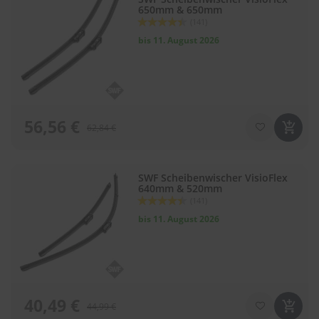
650mm & 650mm
Bewertung:
(141)
88
100
% of
bis 11. August 2026
56,56 €
62,84 €
SWF Scheibenwischer VisioFlex
640mm & 520mm
Bewertung:
(141)
88
100
% of
bis 11. August 2026
40,49 €
44,99 €