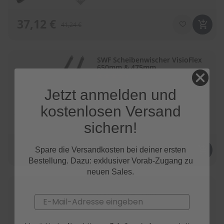
37,12 €
41,24 €
SWF Scheibenwischer VisioFlex
650mm & 475mm
Bewertung:
(145)
88
100
% of
bis 11. August 2026
Jetzt anmelden und
kostenlosen Versand
sichern!
35,99 €
Spare die Versandkosten bei deiner ersten
39,99 €
Bestellung. Dazu: exklusiver Vorab-Zugang zu
neuen Sales.
SWF Scheibenwischer VisioFlex
650mm & 475mm
Email
Bewertung:
(141)
88
100
% of
bis 11. August 2026