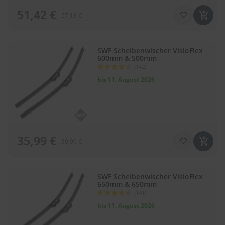
.
c
51,42 €
57,13 €
o
m
A
SWF Scheibenwischer VisioFlex
u
600mm & 500mm
Bewertung:
t
(142)
88
100
% of
o
bis 11. August 2026
s
h
a
m
p
o
35,99 €
o
39,99 €
S
c
h
SWF Scheibenwischer VisioFlex
650mm & 650mm
e
Bewertung:
i
(141)
88
100
% of
b
bis 11. August 2026
e
n