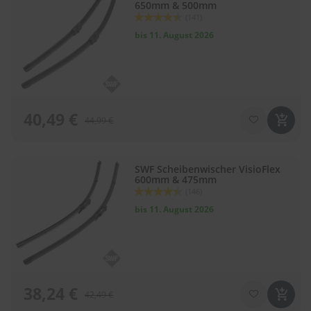
650mm & 500mm
l
Bewertung:
(141)
i
88
100
% of
t
bis 11. August 2026
u
r
e
n
&
L
40,49 €
44,99 €
a
c
k
p
SWF Scheibenwischer VisioFlex
f
600mm & 475mm
l
Bewertung:
(146)
e
88
100
% of
bis 11. August 2026
g
e
A
u
t
o
38,24 €
42,49 €
w