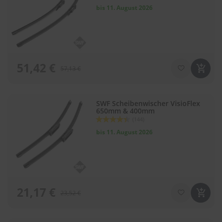
88
100
% of
e
bis 11. August 2026
P
o
l
s
t
51,42 €
57,13 €
e
r
-
&
SWF Scheibenwischer VisioFlex
I
650mm & 400mm
n
Bewertung:
(144)
n
88
100
% of
e
bis 11. August 2026
n
r
e
i
n
i
21,17 €
23,52 €
g
u
n
g