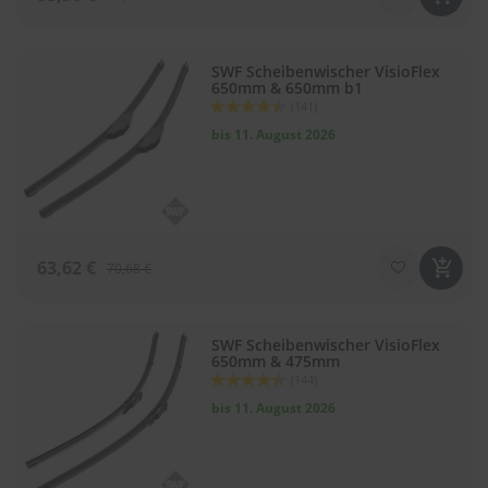
SWF Scheibenwischer VisioFlex
650mm & 650mm b1
Bewertung:
(141)
88
100
% of
bis 11. August 2026
63,62 €
70,68 €
SWF Scheibenwischer VisioFlex
650mm & 475mm
Bewertung:
(144)
88
100
% of
bis 11. August 2026