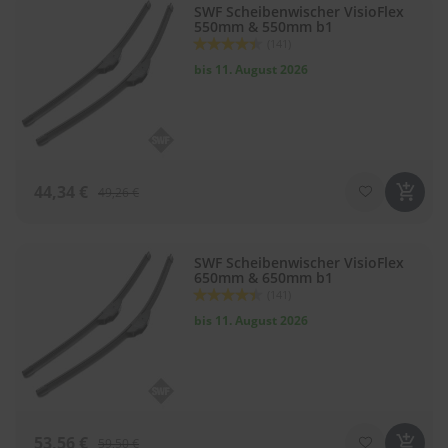
SWF Scheibenwischer VisioFlex
550mm & 550mm b1
S
Bewertung:
(141)
c
88
100
% of
bis 11. August 2026
h
w
ä
m
m
e
T
44,34 €
49,26 €
ü
c
h
e
SWF Scheibenwischer VisioFlex
r
650mm & 650mm b1
B
Bewertung:
(141)
ü
88
100
% of
bis 11. August 2026
r
s
t
e
n
Accessoires
53,56 €
59,50 €