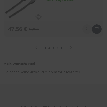
47,56 €
52,84 €
Seite
Seite
Zurück
Seite
Sie lesen gerade Seite
Seite
Seite
Seite
Seite
Weiter
1
2
3
4
5
Mein Wunschzettel
Sie haben keine Artikel auf Ihrem Wunschzettel.