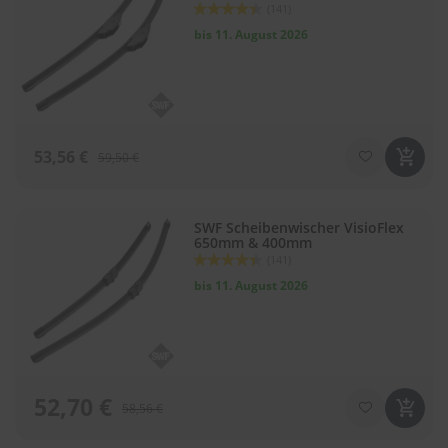
Bewertung:
(141)
88
100
% of
bis 11. August 2026
53,56 €
59,50 €
SWF Scheibenwischer VisioFlex
650mm & 400mm
Bewertung:
(141)
88
100
% of
bis 11. August 2026
52,70 €
58,56 €