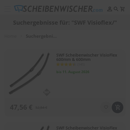
Scheibenwischer
Pflege
Suchergebnisse für: "SWF Visioflex/"
&
Reinigung
Home
Suchergebnisse für: "SWF Visioflex/"
F
e
l
SWF Scheibenwischer VisioFlex
g
600mm & 600mm
e
Bewertung:
(141)
n
88
100
% of
r
bis 11. August 2026
e
i
n
i
g
u
47,56 €
52,84 €
n
g
P
SWF Scheibenwischer VisioFlex
o