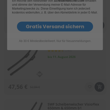
Ich möchte den Newsletter von
Scheibenwischer.com
erhalten
und stimme der Verwendung meiner E-Mail-Adresse für
Marketingzwecke zu. Diese Einwilligung kann ich jederzeit
kostenlos widerrufen, z. B. über den Abmeldelink in jeder E-Mail.
38,24 €
Gratis Versand sichern
42,49 €
Ab 30 € Mindestbestellwert. Nur für Neuanmeldungen.
SWF Scheibenwischer VisioFlex
750mm & 500mm
Bewertung:
(141)
88
100
% of
bis 11. August 2026
47,56 €
52,84 €
SWF Scheibenwischer VisioFlex
650mm & 650mm b1