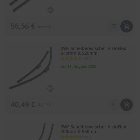
r
e
i
n
56,56 €
i
62,84 €
g
u
n
g
SWF Scheibenwischer VisioFlex
640mm & 520mm
Bewertung:
(141)
K
88
100
% of
u
bis 11. August 2026
n
s
t
s
t
o
40,49 €
f
44,99 €
f
p
f
SWF Scheibenwischer VisioFlex
l
700mm & 550mm
e
Bewertung:
(141)
g