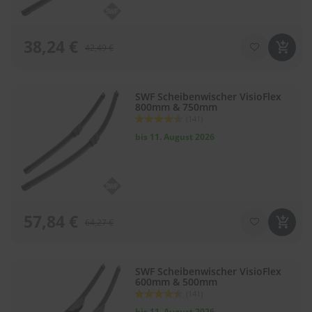
38,24 €
42,49 €
SWF Scheibenwischer VisioFlex
800mm & 750mm
Bewertung:
(141)
88
100
% of
bis 11. August 2026
57,84 €
64,27 €
SWF Scheibenwischer VisioFlex
600mm & 500mm
Bewertung:
(141)
88
100
% of
bis 11. August 2026