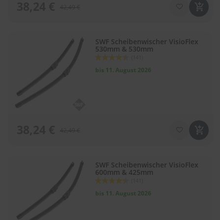
38,24 €
42,49 €
SWF Scheibenwischer VisioFlex
530mm & 530mm
Bewertung:
(141)
88
100
% of
bis 11. August 2026
38,24 €
42,49 €
SWF Scheibenwischer VisioFlex
600mm & 425mm
Bewertung:
(141)
88
100
% of
bis 11. August 2026