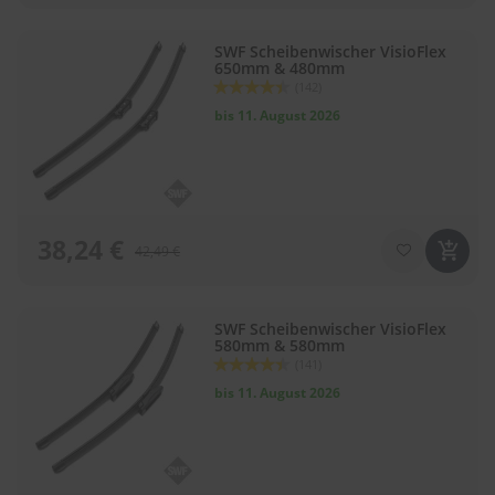
e
l
l
SWF Scheibenwischer VisioFlex
n
650mm & 480mm
e
Bewertung:
(142)
s
88
100
% of
bis 11. August 2026
s
v
o
n
s
c
h
38,24 €
42,49 €
e
i
b
e
SWF Scheibenwischer VisioFlex
n
580mm & 580mm
w
Bewertung:
(141)
88
100
i
% of
bis 11. August 2026
s
c
h
e
r