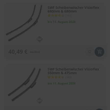
SWF Scheibenwischer VisioFlex
680mm & 680mm
Bewertung:
(141)
88
100
% of
bis 11. August 2026
40,49 €
44,99 €
SWF Scheibenwischer VisioFlex
550mm & 475mm
Bewertung:
(142)
88
100
% of
bis 11. August 2026