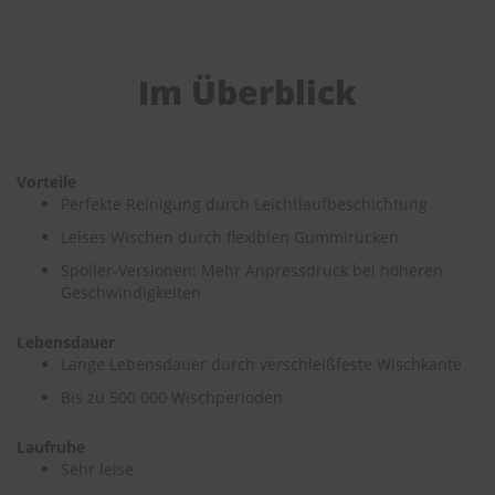
e
P
o
Im Überblick
l
s
t
e
r
Vorteile
-
Perfekte Reinigung durch Leichtlaufbeschichtung
&
I
Leises Wischen durch flexiblen Gummirücken
n
Spoiler-Versionen: Mehr Anpressdruck bei höheren
n
Geschwindigkeiten
e
n
r
Lebensdauer
e
Lange Lebensdauer durch verschleißfeste Wischkante
i
n
Bis zu 500 000 Wischperioden
i
g
Laufruhe
u
Sehr leise
n
g