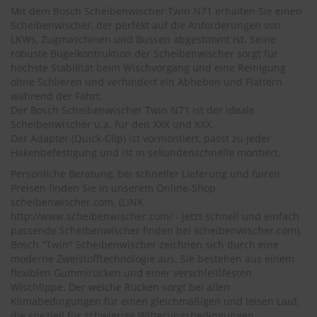
.
Mit dem Bosch Scheibenwischer Twin N71 erhalten Sie einen
c
Scheibenwischer, der perfekt auf die Anforderungen von
o
LKWs, Zugmaschinen und Bussen abgestimmt ist. Seine
m
robuste Bügelkontruktion der Scheibenwischer sorgt für
A
höchste Stabilität beim Wischvorgang und eine Reinigung
u
ohne Schlieren und verhindert ein Abheben und Flattern
t
während der Fahrt.
o
Der Bosch Scheibenwischer Twin N71 ist der ideale
s
Scheibenwischer u.a. für den XXX und XXX.
h
Der Adapter (Quick-Clip) ist vormontiert, passt zu jeder
a
Hakenbefestigung und ist in sekundenschnelle montiert.
m
p
Persönliche Beratung, bei schneller Lieferung und fairen
o
Preisen finden Sie in unserem Online-Shop
o
scheibenwischer.com
. (LINK
http://www.scheibenwischer.com/ - Jetzt schnell und einfach
S
passende Scheibenwischer finden bei scheibenwischer.com).
c
Bosch "Twin" Scheibenwischer zeichnen sich durch eine
h
moderne Zweistofftechnologie aus. Sie bestehen aus einem
e
i
flexiblen Gummirücken und einer verschleißfesten
b
Wischlippe. Der weiche Rücken sorgt bei allen
e
Klimabedingungen für einen gleichmäßigen und leisen Lauf,
n
die speziell für schwierige Witterungsbedingungen