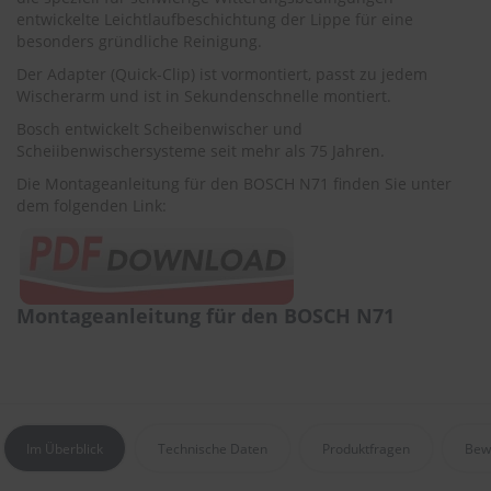
r
entwickelte Leichtlaufbeschichtung der Lippe für eine
e
besonders gründliche Reinigung.
i
n
Der Adapter (Quick-Clip) ist vormontiert, passt zu jedem
i
Wischerarm und ist in Sekundenschnelle montiert.
g
u
Bosch entwickelt Scheibenwischer und
n
Scheiibenwischersysteme seit mehr als 75 Jahren.
g
Die Montageanleitung für den BOSCH N71 finden Sie unter
dem folgenden Link:
K
u
n
s
t
s
Montageanleitung für den BOSCH N71
t
o
f
f
p
f
l
Im Überblick
Technische Daten
Produktfragen
Bew
e
g