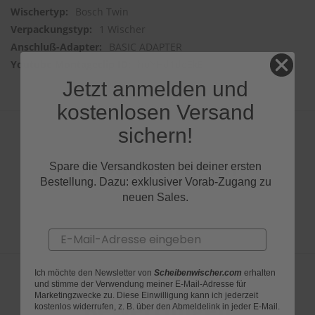
Bosch Twin
1 Wischer
BASIC ADAPTER
huYHd1deEkE
Jetzt anmelden und
kostenlosen Versand
sichern!
Produktfragen
Spare die Versandkosten bei deiner ersten
Bestellung. Dazu: exklusiver Vorab-Zugang zu
neuen Sales.
Email
Ich möchte den Newsletter von
Scheibenwischer.com
erhalten
und stimme der Verwendung meiner E-Mail-Adresse für
Marketingzwecke zu. Diese Einwilligung kann ich jederzeit
Bewertungen
kostenlos widerrufen, z. B. über den Abmeldelink in jeder E-Mail.