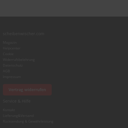
Benutzername
Zusammenfassung
scheibenwischer.com
Magazin
Bewertung
Helpcenter
Cookie
Widerrufsbelehrung
Datenschutz
AGB
Impressum
Foto hinzufügen
Vertrag widerrufen
Service & Hilfe
Ich würde dieses Produkt weiterempfehlen
Kontakt
Lieferung&Versand
Rücksendung & Gewährleistung
Bewertung abschicken