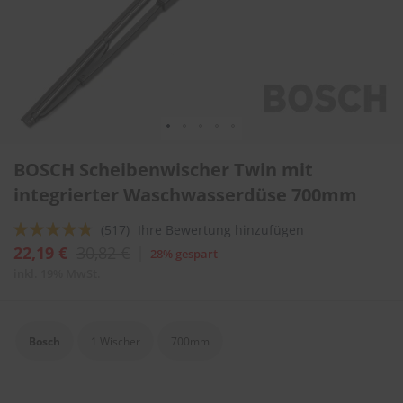
l
i
t
u
r
e
n
&
L
Zum
a
BOSCH Scheibenwischer Twin mit
Anfang
c
der
integrierter Waschwasserdüse 700mm
k
Bildergalerie
p
springen
f
Bewertung:
(517)
Ihre Bewertung hinzufügen
l
91
100
% of
22,19 €
30,82 €
28% gespart
e
g
inkl. 19% MwSt.
e
A
u
Bosch
1 Wischer
700mm
t
o
w