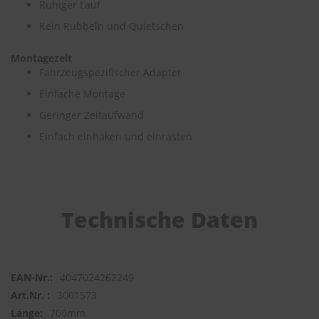
Ruhiger Lauf
Kein Rubbeln und Quietschen
S
c
h
Montagezeit
w
Fahrzeugspezifischer Adapter
ä
m
Einfache Montage
m
Geringer Zeitaufwand
e
T
Einfach einhaken und einrasten
ü
c
h
e
r
B
Technische Daten
ü
r
s
t
e
4047024262249
n
3001573
Accessoires
700mm