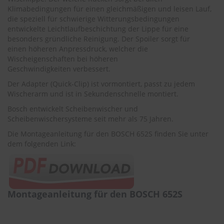
r
Klimabedingungen für einen gleichmäßigen und leisen Lauf,
e
die speziell für schwierige Witterungsbedingungen
i
entwickelte Leichtlaufbeschichtung der Lippe für eine
n
besonders gründliche Reinigung. Der Spoiler sorgt für
i
einen höheren Anpressdruck, welcher die
g
u
Wischeigenschaften bei höheren
n
Geschwindigkeiten verbessert.
g
Der Adapter (Quick-Clip) ist vormontiert, passt zu jedem
Wischerarm und ist in Sekundenschnelle montiert.
K
u
Bosch entwickelt Scheibenwischer und
n
Scheibenwischersysteme seit mehr als 75 Jahren.
s
t
Die Montageanleitung für den BOSCH 652S finden Sie unter
s
dem folgenden Link:
t
o
f
f
p
Montageanleitung für den BOSCH 652S
f
l
e
g