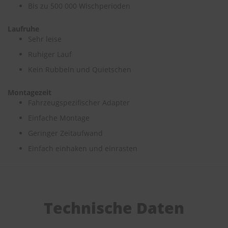
Bis zu 500 000 Wischperioden
S
c
Laufruhe
h
Sehr leise
w
Ruhiger Lauf
ä
m
Kein Rubbeln und Quietschen
m
e
T
Montagezeit
ü
Fahrzeugspezifischer Adapter
c
Einfache Montage
h
e
Geringer Zeitaufwand
r
B
Einfach einhaken und einrasten
ü
r
s
t
e
n
Technische Daten
Accessoires