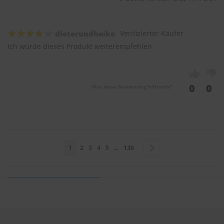
dieterundheike
Verifizierter Käufer
Ich würde dieses Produkt weiterempfehlen
0
0
War diese Bewertung hilfreich?
Seite
Sie lesen gerade Seite
Seite
Seite
Seite
Seite
Seite
Seite
Weiter
1
2
3
4
5
...
130
Sie bewerten: