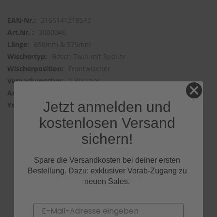
3165141218572
3000046
650mm & 575mm
Bosch Twin mit Spoiler
Frontwischer
2 Wischer
BASIC ADAPTER
Jetzt anmelden und
huYHd1deEkE
kostenlosen Versand
sichern!
Spare die Versandkosten bei deiner ersten
Produktfragen
Bestellung. Dazu: exklusiver Vorab-Zugang zu
neuen Sales.
Email