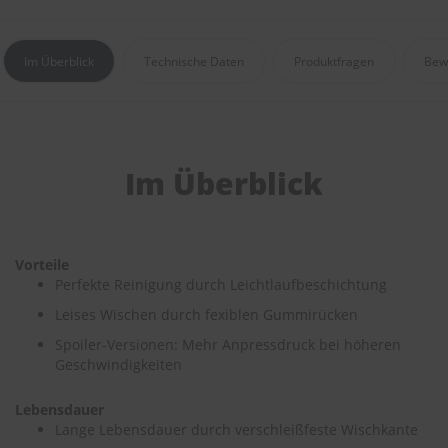
e
P
Im Überblick
Technische Daten
Produktfragen
Bew
o
l
s
t
e
r
Im Überblick
-
&
I
n
n
Vorteile
e
Perfekte Reinigung durch Leichtlaufbeschichtung
n
r
Leises Wischen durch fexiblen Gummirücken
e
i
Spoiler-Versionen: Mehr Anpressdruck bei höheren
n
Geschwindigkeiten
i
g
Lebensdauer
u
n
Lange Lebensdauer durch verschleißfeste Wischkante
g