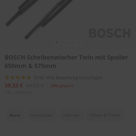
l
i
t
u
r
e
n
&
L
Zum
a
BOSCH Scheibenwischer Twin mit Spoiler
Anfang
c
der
650mm & 575mm
k
Bildergalerie
p
springen
f
Bewertung:
(518)
Ihre Bewertung hinzufügen
l
91
100
% of
39,33 €
54,62 €
28% gespart
e
g
inkl. 19% MwSt.
e
A
u
Bosch
Frontwischer
2 Wischer
650mm & 575mm
t
o
w