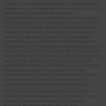
.
Der BOSCH Twin Scheibenwischer 652S ist ein hochwertiger
c
Bügelwischer für Fahrzeugmodelle der Marke Mercedes Benz
o
(
Mercedes Benz A-Klasse W168
). Ein weicher
m
Wischgummirücken, eine harte Wischlippe und ein robustes
A
Vollmetallbügelsystem - Diese Merkmale kennzeichnen die
u
BOSCH Twin Technologie. Der weiche Wischgummirücken
t
ermöglicht einen ruhigen, gleichmäßigen Wischvorgang. Die
o
harte Wischlippe sorgt hingegen für eine bestmögliche
s
Scheibenreinigung. Das robuste Vollmetallbügelsystem ist
h
extrem widerstandsfähig gegen Witterungsbedingungen und
a
ermöglicht so eine lange Lebensdauer der Scheibenwischer.
m
Zudem verfügt der BOSCH Twin 652S über einen eingebauten
p
Spoiler, der ein Abheben der Wischer insbesondere bei
o
o
hohen Geschwindigkeiten verhindert und so einen optimalen
Wischvorgang ermöglicht. In unserem Online-Shop
S
scheibenwischer.com
finden Sie eine tolle Markenauswahl zu
c
günstigen Preisen, außerdem bieten wir Ihnen eine
h
professionelle Beratung und eine schnelle Lieferung.
e
i
Bosch "Twin" Scheibenwischer zeichnen sich durch eine
b
moderne Zweistofftechnologie aus. Sie bestehen aus einem
e
flexiblen Gummirücken und einer verschleißfesten
n
Wischlippe. Der weiche Rücken sorgt bei allen