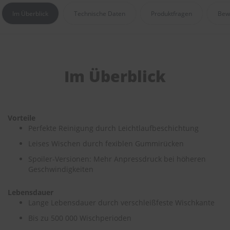
e
Im Überblick
Technische Daten
Produktfragen
Bew
P
o
l
s
t
Im Überblick
e
r
-
&
I
Vorteile
n
n
Perfekte Reinigung durch Leichtlaufbeschichtung
e
Leises Wischen durch fexiblen Gummirücken
n
r
Spoiler-Versionen: Mehr Anpressdruck bei höheren
e
Geschwindigkeiten
i
n
Lebensdauer
i
g
Lange Lebensdauer durch verschleißfeste Wischkante
u
Bis zu 500 000 Wischperioden
n
g