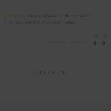
dieterundheike
Verifizierter Käufer
Ich würde dieses Produkt weiterempfehlen
0
0
War diese Bewertung hilfreich?
Seite
Sie lesen gerade Seite
Seite
Seite
Seite
Seite
Seite
Seite
Weiter
1
2
3
4
5
...
130
Sie bewerten: