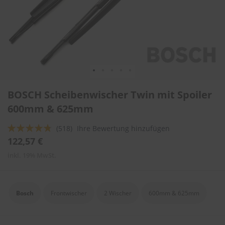
l
i
t
u
r
e
n
&
L
Zum
a
BOSCH Scheibenwischer Twin mit Spoiler
Anfang
c
der
600mm & 625mm
k
Bildergalerie
p
springen
f
Bewertung:
(518)
Ihre Bewertung hinzufügen
l
91
100
% of
122,57 €
e
g
inkl. 19% MwSt.
e
A
u
Bosch
Frontwischer
2 Wischer
600mm & 625mm
t
o
w