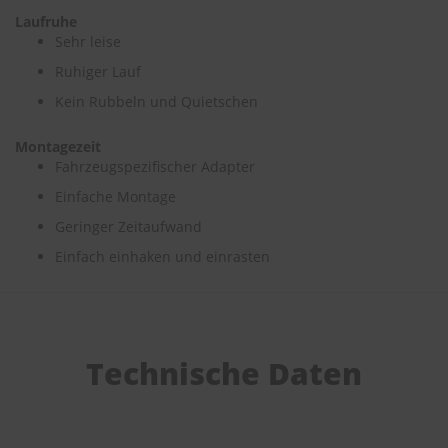
Laufruhe
S
Sehr leise
c
Ruhiger Lauf
h
w
Kein Rubbeln und Quietschen
ä
m
m
Montagezeit
e
Fahrzeugspezifischer Adapter
T
Einfache Montage
ü
c
Geringer Zeitaufwand
h
e
Einfach einhaken und einrasten
r
B
ü
r
s
t
Technische Daten
e
n
Accessoires