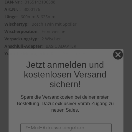
3165143196588
3000176
600mm & 625mm
Bosch Twin mit Spoiler
Frontwischer
2 Wischer
BASIC ADAPTER
huYHd1deEkE
Jetzt anmelden und
kostenlosen Versand
sichern!
Produktfragen
Spare die Versandkosten bei deiner ersten
Bestellung. Dazu: exklusiver Vorab-Zugang zu
neuen Sales.
Email