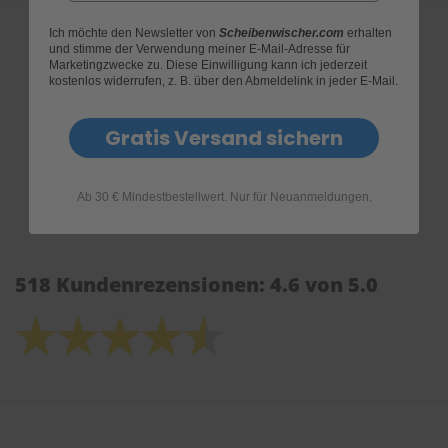
Ich möchte den Newsletter von
Scheibenwischer.com
erhalten
und stimme der Verwendung meiner E-Mail-Adresse für
Marketingzwecke zu. Diese Einwilligung kann ich jederzeit
Bewertungen
kostenlos widerrufen, z. B. über den Abmeldelink in jeder E-Mail.
Gratis Versand sichern
Ab 30 € Mindestbestellwert. Nur für Neuanmeldungen.
518 Kundenrezensionen: 4.6 von 5.0