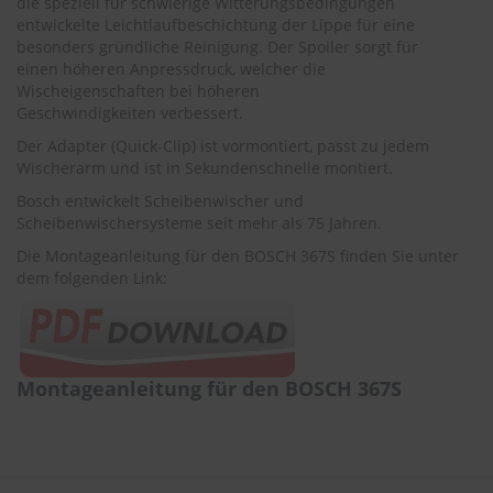
die speziell für schwierige Witterungsbedingungen
r
entwickelte Leichtlaufbeschichtung der Lippe für eine
e
besonders gründliche Reinigung. Der Spoiler sorgt für
i
einen höheren Anpressdruck, welcher die
n
i
Wischeigenschaften bei höheren
g
Geschwindigkeiten verbessert.
u
Der Adapter (Quick-Clip) ist vormontiert, passt zu jedem
n
Wischerarm und ist in Sekundenschnelle montiert.
g
Bosch entwickelt Scheibenwischer und
K
Scheibenwischersysteme seit mehr als 75 Jahren.
u
n
Die Montageanleitung für den BOSCH 367S finden Sie unter
s
dem folgenden Link:
t
s
t
o
f
Montageanleitung für den BOSCH 367S
f
p
f
l
e
g