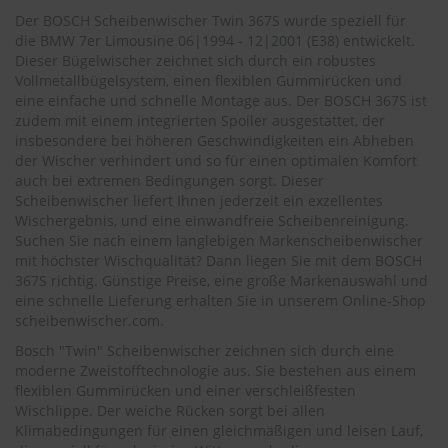
.
Der BOSCH Scheibenwischer Twin 367S wurde speziell für
c
o
die
BMW 7er Limousine 06|1994 - 12|2001 (E38)
entwickelt.
m
Dieser Bügelwischer zeichnet sich durch ein robustes
Vollmetallbügelsystem, einen flexiblen Gummirücken und
A
eine einfache und schnelle Montage aus. Der BOSCH 367S ist
u
zudem mit einem integrierten Spoiler ausgestattet, der
t
insbesondere bei höheren Geschwindigkeiten ein Abheben
o
der Wischer verhindert und so für einen optimalen Komfort
s
auch bei extremen Bedingungen sorgt. Dieser
h
Scheibenwischer liefert Ihnen jederzeit ein exzellentes
a
Wischergebnis, und eine einwandfreie Scheibenreinigung.
m
p
Suchen Sie nach einem langlebigen Markenscheibenwischer
o
mit höchster Wischqualität? Dann liegen Sie mit dem BOSCH
o
367S richtig. Günstige Preise, eine große Markenauswahl und
eine schnelle Lieferung erhalten Sie in unserem Online-Shop
S
scheibenwischer.com
.
c
h
Bosch "Twin" Scheibenwischer zeichnen sich durch eine
e
moderne Zweistofftechnologie aus. Sie bestehen aus einem
i
flexiblen Gummirücken und einer verschleißfesten
b
Wischlippe. Der weiche Rücken sorgt bei allen
e
Klimabedingungen für einen gleichmäßigen und leisen Lauf,
n