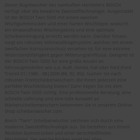
.
Dieser Bügelwischer des namhaften Herstellers BOSCH
c
verfügt über die bewährte Zweistofftechnologie. Ausgestattet
o
ist der BOSCH Twin 550S mit einem weichen
m
Wischgummirücken und einer harten Wischlippe, wodurch
A
ein einwandfreies Wischergebnis und eine optimale
u
Scheibenreinigung erreicht werden kann. Darüber hinaus
t
sorgt ein robustes Vollmetallbügelsystem, welches mit einem
o
zweifachen Korrosionsschutz versehen ist, für eine extreme
s
Widerstandsfähigkeit gegen Witterungseinflüsse. Geeignet ist
h
der BOSCH Twin 550S für eine große Anzahl an
a
Fahrzeugmodellen wie u.a. Audi, Honda, Fiat oder Ford (
Ford
m
Transit 01|1986 - 08|2000 (86, 92, 95)
). Suchen Sie nach
p
robusten Frontscheibenwischern, die Ihnen jederzeit eine
o
o
perfekte Wischleistung bieten? Dann liegen Sie mit dem
BOSCH Twin 550S richtig. Eine professionelle Beratung, eine
S
schnelle Lieferung und eine tolle Auswahl an
c
Markenscheibenwischern bekommen Sie in unserem Online-
h
Shop
scheibenwischer.com
.
e
i
Bosch "Twin" Scheibenwischer zeichnen sich durch eine
b
moderne Zweistofftechnologie aus. Sie bestehen aus einem
e
flexiblen Gummirücken und einer verschleißfesten
n
Wischlippe. Der weiche Rücken sorgt bei allen