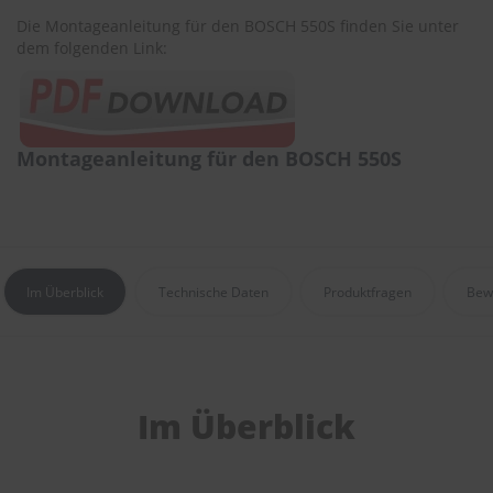
e
Die Montageanleitung für den BOSCH 550S finden Sie unter
dem folgenden Link:
P
o
l
s
t
e
Montageanleitung für den BOSCH 550S
r
-
&
I
n
n
Im Überblick
Technische Daten
Produktfragen
Bew
e
n
r
e
i
n
i
Im Überblick
g
u
n
g