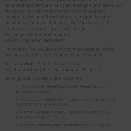
r
Klimabedingungen für einen gleichmäßigen und leisen Lauf,
e
die speziell für schwierige Witterungsbedingungen
i
entwickelte Leichtlaufbeschichtung der Lippe für eine
n
besonders gründliche Reinigung. Der Spoiler sorgt für
i
einen höheren Anpressdruck, welcher die
g
u
Wischeigenschaften bei höheren
n
Geschwindigkeiten verbessert.
g
Der Adapter (Quick-Clip) ist vormontiert, passt zu jedem
Wischerarm und ist in Sekundenschnelle montiert.
K
u
Bosch entwickelt Scheibenwischer und
n
Scheibenwischersysteme seit mehr als 75 Jahren.
s
t
Bei folgenden Modellen bitte beachten:
s
Audi S6 Kombi (Avant) | RS6 Kombi (Avant) Wischbaltt
t
Beifahrerseite gerade
o
f
Audi S6 Limousine | RS6 Limousine 06|1994 - 10|1997 (C4)
f
Wischblatt Beifahrerseite gerade
p
Cadillac Escalade 01|2007 - 12|2014 (GMT900; GMT926;
f
GMT936; GMT946) nur für 6.0
l
e
Renault Kangoo 01|2008 - (II) nur für Hakenbefestigung
g