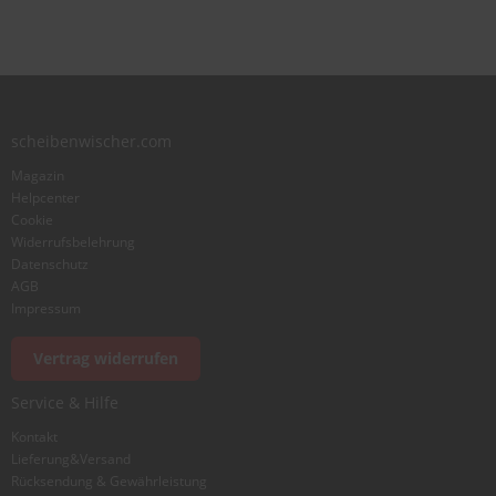
star
stars
stars
stars
stars
Benutzername
Zusammenfassung
scheibenwischer.com
Magazin
Bewertung
Helpcenter
Cookie
Widerrufsbelehrung
Datenschutz
AGB
Impressum
Foto hinzufügen
Vertrag widerrufen
Service & Hilfe
Ich würde dieses Produkt weiterempfehlen
Kontakt
Lieferung&Versand
Rücksendung & Gewährleistung