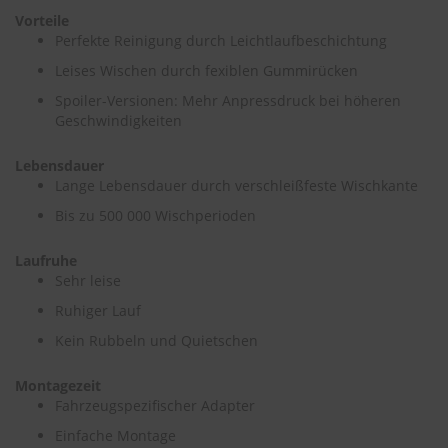
Vorteile
S
Perfekte Reinigung durch Leichtlaufbeschichtung
c
Leises Wischen durch fexiblen Gummirücken
h
w
Spoiler-Versionen: Mehr Anpressdruck bei höheren
ä
Geschwindigkeiten
m
m
e
Lebensdauer
T
Lange Lebensdauer durch verschleißfeste Wischkante
ü
Bis zu 500 000 Wischperioden
c
h
e
Laufruhe
r
Sehr leise
B
ü
Ruhiger Lauf
r
Kein Rubbeln und Quietschen
s
t
e
Montagezeit
n
Fahrzeugspezifischer Adapter
Einfache Montage
Accessoires