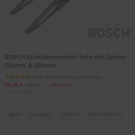
l
i
t
u
r
e
n
&
L
Zum
a
BOSCH Scheibenwischer Twin mit Spoiler
Anfang
c
der
550mm & 550mm
k
Bildergalerie
p
springen
f
Bewertung:
(524)
Ihre Bewertung hinzufügen
l
91
100
% of
29,48 €
40,94 €
28% gespart
e
g
inkl. 19% MwSt.
e
A
u
Bosch
Frontwischer
2 Wischer
550mm & 550mm
t
o
w